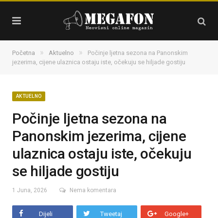
»
»
Početna
Aktuelno
Počinje ljetna sezona na Panonskim
jezerima, cijene ulaznica ostaju iste, očekuju se hiljade gostiju
AKTUELNO
Počinje ljetna sezona na
Panonskim jezerima, cijene
ulaznica ostaju iste, očekuju
se hiljade gostiju
1 Juna, 2026
Nema komentara
Dijeli
Tweetaj
Google+