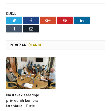
DIJELI.
Twitter
Facebook
Google+
Pinterest
LinkedIn
Tumblr
Email
POVEZANI
ČLANCI
Nastavak saradnje
privrednih komora
Istanbula i Tuzle