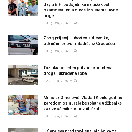
day u BiH, podsjetnika na težak put
osamostaljenja djece iz sistema javne
brige
3 Augusta, 2026
0
Zbog prijetnji i uhođenja djevojke,
određen pritvor mladiću iz Gradačca
3 Augusta, 2026
0
Tuzlaku određen pritvor, pronađena
droga i ukradena roba
4 Augusta, 2026
0
Ministar Omerović: Vlada TK petu godinu
zaredom osigurala besplatne udžbenike
za sve učenike osnovnih škola
3 Augusta, 2026
0
U Sarajevu predstavljena inicijativa za