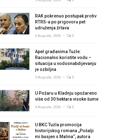
3 Augusta, 2026
0
RAK pokrenuo postupak protiv
RTRS-a po prigovoru pet
udruženja žrtava
6 Augusta, 2026
0
Apel građanima Tuzle:
Racionalno koristite vodu –
situacija u vodosnabdijevanju
je ozbiljna
5 Augusta, 2026
0
U Požaru u Kladnju opožareno
više od 30 hektara visoke šume
4 Augusta, 2026
0
U BKC Tuzla promocija
historijskog romana „Pošalji
mi busjen s Malina“, autora