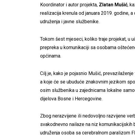
Koordinator i autor projekta,
Zlatan Mušić
, k
realizacija krenula od januara 2019. godine, a
udruženja i javne službenike.
Tokom šest mjeseci, koliko traje projekat, u u
prepreka u komunikaciji sa osobama oštećeno
općinama.
Cilj je, kako je pojasnio Mušić, prevazilažen
a koje će se ubuduće znakovnim jezikom spor
osim službenika u zajednicama lokalne samoup
dijelova Bosne i Hercegovine.
Zbog nerazvijene ili nedovoljno razvijene ver
svakodnevno nailaze na niz komunikacijskih ba
udruženja osoba sa cerebralnom paralizom FBiH.