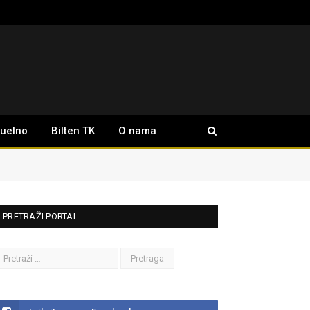
tuelno
Bilten TK
O nama
PRETRAŽI PORTAL