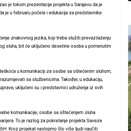
azao je tokom prezentacije projekta u Sarajevu da je
 da je u februaru počela i edukacija za predstavnike
čenje znakovnog jezika, koji treba služiti prevazilaženju
g sluha, bit će uključeno desetine osoba u pomenutim
je teškoća u komunikaciji za osobe sa oštećenim sluhom,
azumijevati sa službenicima. Također, u edukaciju,
rave, uključeni su i predstavnici udruženja iz svih
balne komunikacije, osobe sa oštećenjem sluha
rijera. To je razlog za pokretanje projekta Saveza
 Kroz projekat nastojimo što više ljudi naučiti