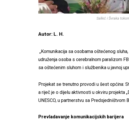
Salkić i Švraka toko
Autor: L. H.
„Komunikacija sa osobama oštećenog sluha, o
udruženja osoba s cerebralnom paralizom FBiH
sa oštećenim sluhom i službenika u javnoj upr
Projekat se trenutno provodi u šest općina: Sta
a riječ je o dijelu aktivnosti u okviru projekta
UNESCO, u partnerstvu sa Predsjedništvom B
Prevladavanje komunikacijskih barijera