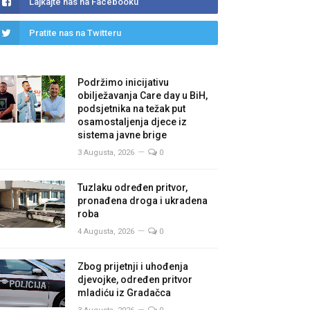
Lajkajte nas na Facebooku
Pratite nas na Twitteru
Podržimo inicijativu
obilježavanja Care day u BiH,
podsjetnika na težak put
osamostaljenja djece iz
sistema javne brige
3 Augusta, 2026
0
Tuzlaku određen pritvor,
pronađena droga i ukradena
roba
4 Augusta, 2026
0
Zbog prijetnji i uhođenja
djevojke, određen pritvor
mladiću iz Gradačca