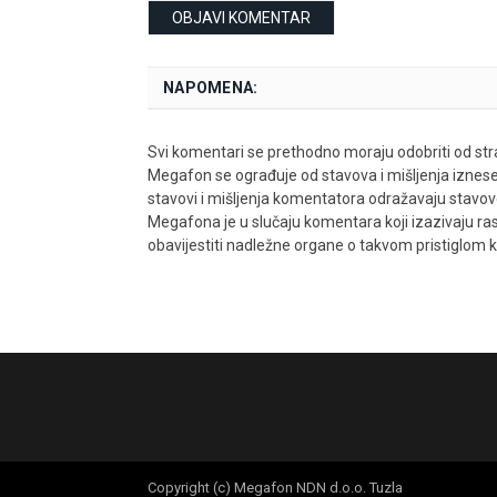
NAPOMENA:
Svi komentari se prethodno moraju odobriti od stra
Megafon se ograđuje od stavova i mišljenja iznes
stavovi i mišljenja komentatora odražavaju stavove i
Megafona je u slučaju komentara koji izazivaju rasn
obavijestiti nadležne organe o takvom pristiglom
Copyright (c) Megafon NDN d.o.o. Tuzla