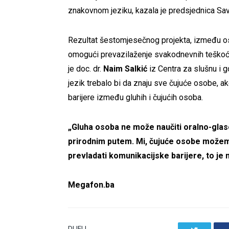
znakovnom jeziku, kazala je predsjednica S
Rezultat šestomjesečnog projekta, između osta
omogući prevazilaženje svakodnevnih teškoća 
je doc. dr.
Naim Salkić
iz Centra za slušnu i g
jezik trebalo bi da znaju sve čujuće osobe, a
barijere između gluhih i čujućih osoba.
„Gluha osoba ne može naučiti oralno-glaso
prirodnim putem. Mi, čujuće osobe možemo
prevladati komunikacijske barijere, to je 
Megafon.ba
DIJELI.