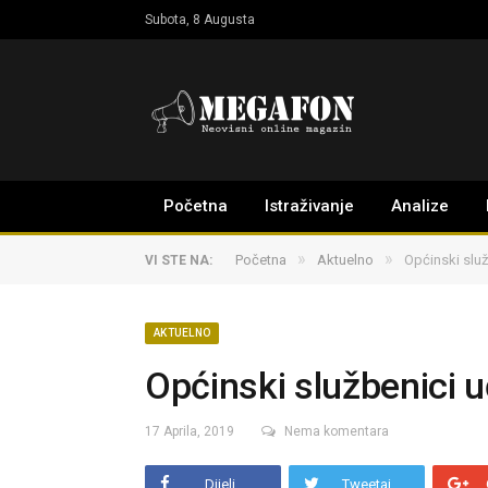
Subota, 8 Augusta
Početna
Istraživanje
Analize
»
»
Početna
Aktuelno
Općinski služ
VI STE NA:
AKTUELNO
Općinski službenici u
17 Aprila, 2019
Nema komentara
Dijeli
Tweetaj