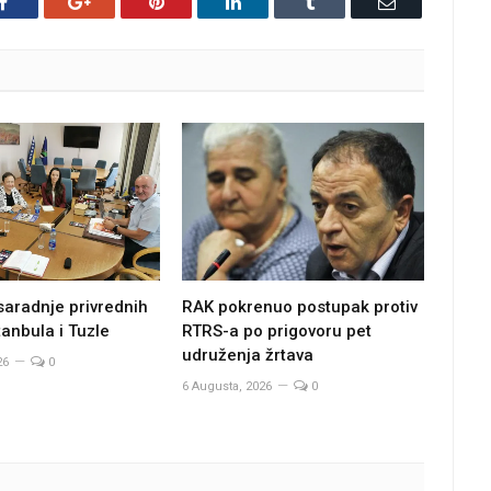
Facebook
Google+
Pinterest
LinkedIn
Tumblr
Email
saradnje privrednih
RAK pokrenuo postupak protiv
anbula i Tuzle
RTRS-a po prigovoru pet
udruženja žrtava
26
0
6 Augusta, 2026
0