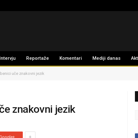
Intervju
Reportaže
Komentari
Mediji danas
Ak
benici uče znakovni jezik
če znakovni jezik
+
Google+