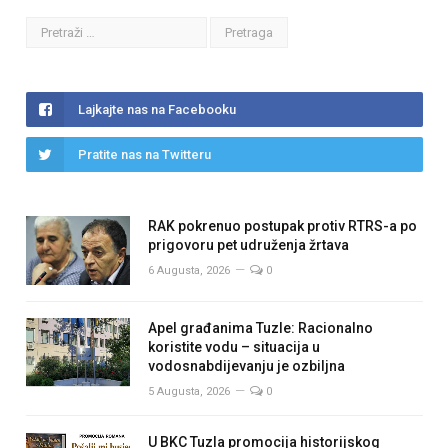
Lajkajte nas na Facebooku
Pratite nas na Twitteru
RAK pokrenuo postupak protiv RTRS-a po
prigovoru pet udruženja žrtava
6 Augusta, 2026
0
Apel građanima Tuzle: Racionalno
koristite vodu – situacija u
vodosnabdijevanju je ozbiljna
5 Augusta, 2026
0
U BKC Tuzla promocija historijskog