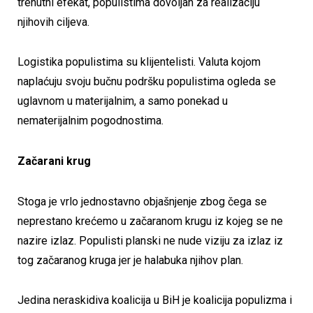
trenutni efekat, populistima dovoljan za realizaciju
njihovih ciljeva.
Logistika populistima su klijentelisti. Valuta kojom
naplaćuju svoju bučnu podršku populistima ogleda se
uglavnom u materijalnim, a samo ponekad u
nematerijalnim pogodnostima.
Začarani krug
Stoga je vrlo jednostavno objašnjenje zbog čega se
neprestano krećemo u začaranom krugu iz kojeg se ne
nazire izlaz. Populisti planski ne nude viziju za izlaz iz
tog začaranog kruga jer je halabuka njihov plan.
Jedina neraskidiva koalicija u BiH je koalicija populizma i