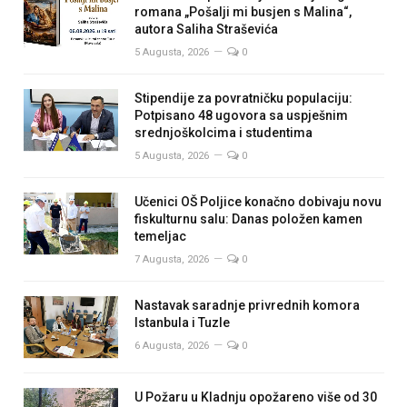
romana „Pošalji mi busjen s Malina“,
autora Saliha Straševića
5 Augusta, 2026
0
Stipendije za povratničku populaciju:
Potpisano 48 ugovora sa uspješnim
srednjoškolcima i studentima
5 Augusta, 2026
0
Učenici OŠ Poljice konačno dobivaju novu
fiskulturnu salu: Danas položen kamen
temeljac
7 Augusta, 2026
0
Nastavak saradnje privrednih komora
Istanbula i Tuzle
6 Augusta, 2026
0
U Požaru u Kladnju opožareno više od 30