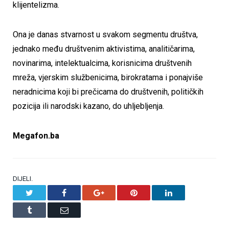
klijentelizma.
Ona je danas stvarnost u svakom segmentu društva,
jednako među društvenim aktivistima, analitičarima,
novinarima, intelektualcima, korisnicima društvenih
mreža, vjerskim službenicima, birokratama i ponajviše
neradnicima koji bi prečicama do društvenih, političkih
pozicija ili narodski kazano, do uhljebljenja.
Megafon.ba
DIJELI.
Twitter
Facebook
Google+
Pinterest
LinkedIn
Tumblr
Email