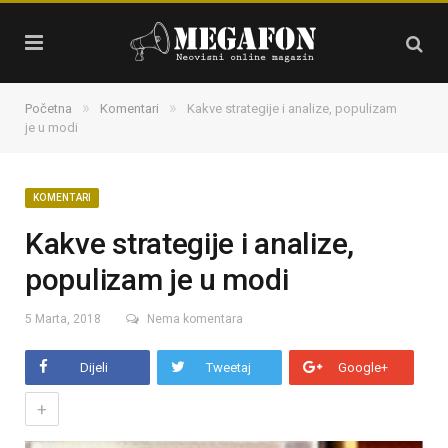
»
»
Početna
Komentari
Kakve strategije i analize, populizam
je u modi
KOMENTARI
Kakve strategije i analize,
populizam je u modi
5 Marta, 2018
Nema komentara
Dijeli
Tweetaj
Google+
+