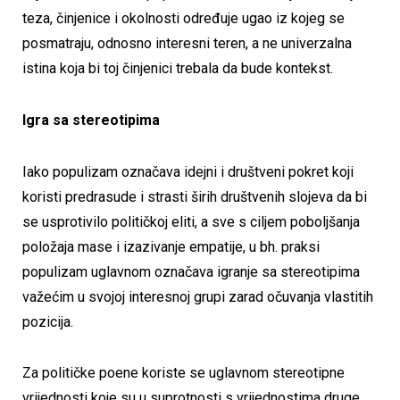
teza, činjenice i okolnosti određuje ugao iz kojeg se
posmatraju, odnosno interesni teren, a ne univerzalna
istina koja bi toj činjenici trebala da bude kontekst.
Igra sa stereotipima
Iako populizam označava idejni i društveni pokret koji
koristi predrasude i strasti širih društvenih slojeva da bi
se usprotivilo političkoj eliti, a sve s ciljem poboljšanja
položaja mase i izazivanje empatije, u bh. praksi
populizam uglavnom označava igranje sa stereotipima
važećim u svojoj interesnoj grupi zarad očuvanja vlastitih
pozicija.
Za političke poene koriste se uglavnom stereotipne
vrijednosti koje su u suprotnosti s vrijednostima druge