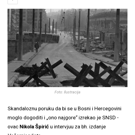
Foto: Ilustracija
Skandaloznu poruku da bi se u Bosni i Hercegovini
moglo dogoditi i „ono najgore“ izrekao je SNSD -
ovac
Nikola Špirić
u intervjuu za bh. izdanje