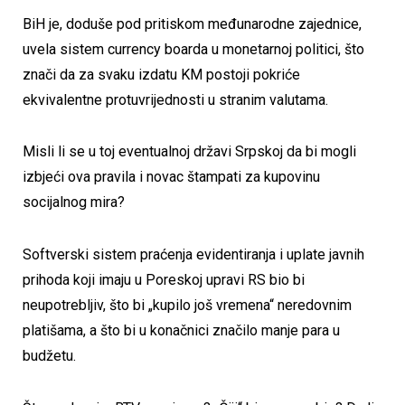
BiH je, doduše pod pritiskom međunarodne zajednice,
uvela sistem currency boarda u monetarnoj politici, što
znači da za svaku izdatu KM postoji pokriće
ekvivalentne protuvrijednosti u stranim valutama.
Misli li se u toj eventualnoj državi Srpskoj da bi mogli
izbjeći ova pravila i novac štampati za kupovinu
socijalnog mira?
Softverski sistem praćenja evidentiranja i uplate javnih
prihoda koji imaju u Poreskoj upravi RS bio bi
neupotrebljiv, što bi „kupilo još vremena“ neredovnim
platišama, a što bi u konačnici značilo manje para u
budžetu.