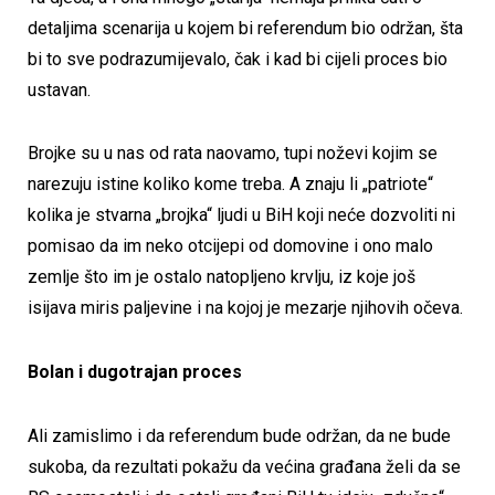
detaljima scenarija u kojem bi referendum bio održan, šta
bi to sve podrazumijevalo, čak i kad bi cijeli proces bio
ustavan.
Brojke su u nas od rata naovamo, tupi noževi kojim se
narezuju istine koliko kome treba. A znaju li „patriote“
kolika je stvarna „brojka“ ljudi u BiH koji neće dozvoliti ni
pomisao da im neko otcijepi od domovine i ono malo
zemlje što im je ostalo natopljeno krvlju, iz koje još
isijava miris paljevine i na kojoj je mezarje njihovih očeva.
Bolan i dugotrajan proces
Ali zamislimo i da referendum bude održan, da ne bude
sukoba, da rezultati pokažu da većina građana želi da se