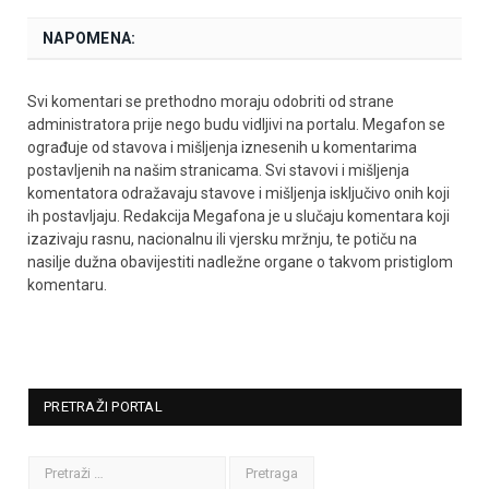
NAPOMENA:
Svi komentari se prethodno moraju odobriti od strane
administratora prije nego budu vidljivi na portalu. Megafon se
ograđuje od stavova i mišljenja iznesenih u komentarima
postavljenih na našim stranicama. Svi stavovi i mišljenja
komentatora odražavaju stavove i mišljenja isključivo onih koji
ih postavljaju. Redakcija Megafona je u slučaju komentara koji
izazivaju rasnu, nacionalnu ili vjersku mržnju, te potiču na
nasilje dužna obavijestiti nadležne organe o takvom pristiglom
komentaru.
PRETRAŽI PORTAL