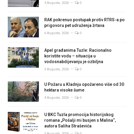
3 Augusta, 2026
0
RAK pokrenuo postupak protiv RTRS-a po
prigovoru pet udruženja žrtava
6 Augusta, 2026
0
Apel građanima Tuzle: Racionalno
koristite vodu – situacija u
vodosnabdijevanju je ozbiljna
5 Augusta, 2026
0
U Požaru u Kladnju opožareno više od 30
hektara visoke šume
4 Augusta, 2026
0
U BKC Tuzla promocija historijskog
romana „Pošalji mi busjen s Malina“,
autora Saliha Straševića
5 Augusta, 2026
0