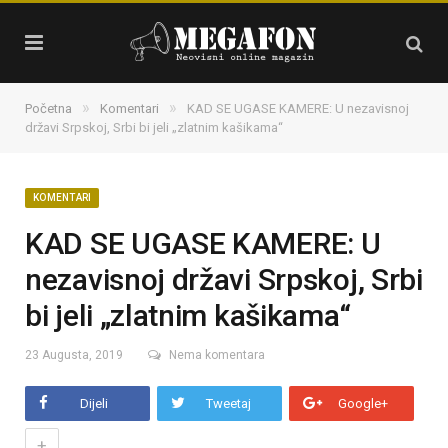
»
»
Početna
Komentari
KAD SE UGASE KAMERE: U nezavisnoj
državi Srpskoj, Srbi bi jeli „zlatnim kašikama“
KOMENTARI
KAD SE UGASE KAMERE: U
nezavisnoj državi Srpskoj, Srbi
bi jeli „zlatnim kašikama“
23 Augusta, 2019
Nema komentara
Dijeli
Tweetaj
Google+
+