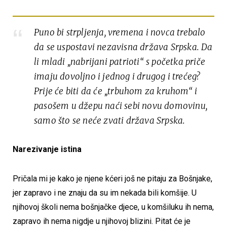
Puno bi strpljenja, vremena i novca trebalo
da se uspostavi nezavisna država Srpska. Da
li mladi „nabrijani patrioti“ s početka priče
imaju dovoljno i jednog i drugog i trećeg?
Prije će biti da će „trbuhom za kruhom“ i
pasošem u džepu naći sebi novu domovinu,
samo što se neće zvati država Srpska.
Narezivanje istina
Pričala mi je kako je njene kćeri još ne pitaju za Bošnjake,
jer zapravo i ne znaju da su im nekada bili komšije. U
njihovoj školi nema bošnjačke djece, u komšiluku ih nema,
zapravo ih nema nigdje u njihovoj blizini. Pitat će je