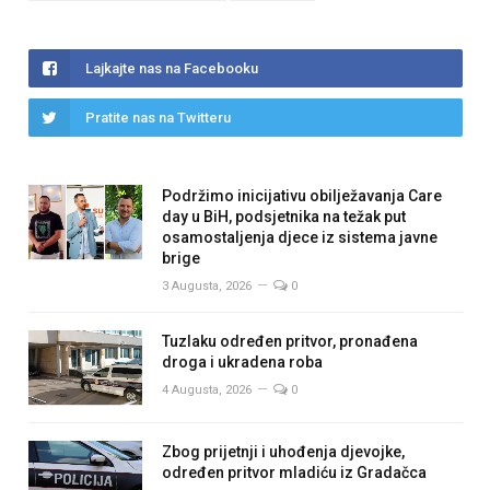
Lajkajte nas na Facebooku
Pratite nas na Twitteru
Podržimo inicijativu obilježavanja Care
day u BiH, podsjetnika na težak put
osamostaljenja djece iz sistema javne
brige
3 Augusta, 2026
0
Tuzlaku određen pritvor, pronađena
droga i ukradena roba
4 Augusta, 2026
0
Zbog prijetnji i uhođenja djevojke,
određen pritvor mladiću iz Gradačca