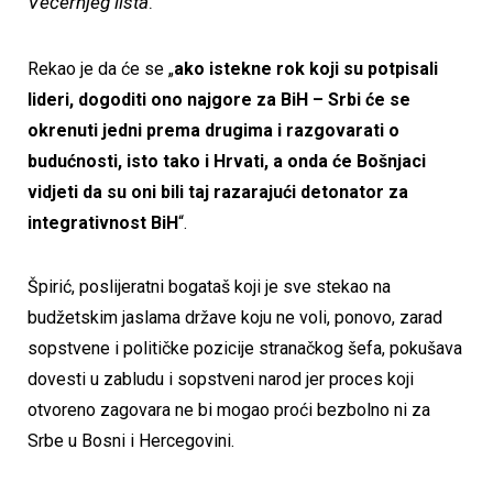
Večernjeg lista
.
Rekao je da će se „
ako istekne rok koji su potpisali
lideri, dogoditi ono najgore za BiH – Srbi će se
okrenuti jedni prema drugima i razgovarati o
budućnosti, isto tako i Hrvati, a onda će Bošnjaci
vidjeti da su oni bili taj razarajući detonator za
integrativnost BiH
“.
Špirić, poslijeratni bogataš koji je sve stekao na
budžetskim jaslama države koju ne voli, ponovo, zarad
sopstvene i političke pozicije stranačkog šefa, pokušava
dovesti u zabludu i sopstveni narod jer proces koji
otvoreno zagovara ne bi mogao proći bezbolno ni za
Srbe u Bosni i Hercegovini.