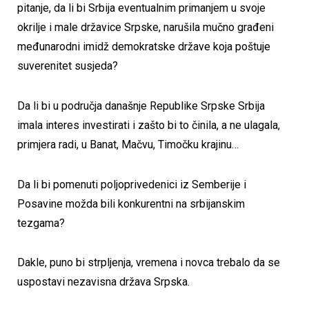
pitanje, da li bi Srbija eventualnim primanjem u svoje
okrilje i male državice Srpske, narušila mučno građeni
međunarodni imidž demokratske države koja poštuje
suverenitet susjeda?
Da li bi u područja današnje Republike Srpske Srbija
imala interes investirati i zašto bi to činila, a ne ulagala,
primjera radi, u Banat, Mačvu, Timočku krajinu…
Da li bi pomenuti poljoprivedenici iz Semberije i
Posavine možda bili konkurentni na srbijanskim
tezgama?
Dakle, puno bi strpljenja, vremena i novca trebalo da se
uspostavi nezavisna država Srpska.