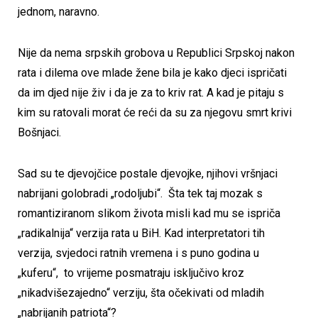
jednom, naravno.
Nije da nema srpskih grobova u Republici Srpskoj nakon
rata i dilema ove mlade žene bila je kako djeci ispričati
da im djed nije živ i da je za to kriv rat. A kad je pitaju s
kim su ratovali morat će reći da su za njegovu smrt krivi
Bošnjaci.
Sad su te djevojčice postale djevojke, njihovi vršnjaci
nabrijani golobradi „rodoljubi“. Šta tek taj mozak s
romantiziranom slikom života misli kad mu se ispriča
„radikalnija“ verzija rata u BiH. Kad interpretatori tih
verzija, svjedoci ratnih vremena i s puno godina u
„kuferu“, to vrijeme posmatraju isključivo kroz
„nikadvišezajedno“ verziju, šta očekivati od mladih
„nabrijanih patriota“?