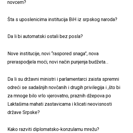
novcem?
Šta s uposlenicima institucija BiH iz srpskog naroda?
Da li bi automatski ostali bez posla?
Nove institucije, novi “raspored snaga”, nova
preraspodjela moći, novi način punjenja budžeta…
Da li su državni ministri i parlamentarci zaista spremni
odreći se sadašnjih novčanih i drugih privilegija i ,što bi
za mnoge bilo vrlo vjerovatno, praznih džepova po
Laktašima mahati zastavicama i klicati neovisnosti
države Srpske?
Kako razviti diplomatsko-konzularnu mrežu?