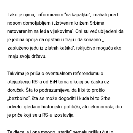
Lako je njima, informiranim “na kapaljku”, mahati pred
nosom domoljubljem i „žrtvenim križem Srbima
natovarenim na leđa vijekovima“. Oni su već ubijeđeni da
je jedina opcija da opstanu i traju i da konačno ,,
zasluženo jedu iz zlatnih kašika“, isključivo moguća ako
imaju svoju državu.
Takvima je priča o eventualnom referendumu o
otcjepljenju RS-a od BiH tema o kojoj se ćaska uz
doručak. Šta to podrazumijeva, da li bi to prošlo
„bezbolno“, šta se može dogoditi i kuda bi to Srbe
odvelo, gledano historijski, politički, ali i ekonomski, dio
je priče koji se u RS-u izostavlja.
Ta djeca, a i ona mnogo „starija“ nemaju priliku čuti o