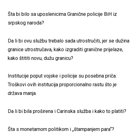
Šta bi bilo sa uposlenicima Granične policije BiH iz
srpskog naroda?
Da li bi ovu službu trebalo sada utrostručiti, jer se dužina
granice utrostručava, kako izgraditi granične prijelaze,
kako štititi novu, dužu granicu?
Institucije poput vojske i policije su posebna priča.
Troškovi ovih institucija proporcionalno rastu što je
država manja.
Da li bi bila proširena i Carinska služba i kako to platiti?
Šta s monetarnom politikom i „štampanjem para“?