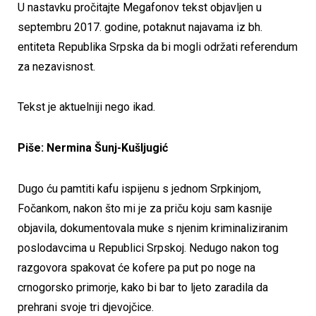
U nastavku pročitajte Megafonov tekst objavljen u
septembru 2017. godine, potaknut najavama iz bh.
entiteta Republika Srpska da bi mogli održati referendum
za nezavisnost.
Tekst je aktuelniji nego ikad.
Piše: Nermina Šunj-Kušljugić
Dugo ću pamtiti kafu ispijenu s jednom Srpkinjom,
Fočankom, nakon što mi je za priču koju sam kasnije
objavila, dokumentovala muke s njenim kriminaliziranim
poslodavcima u Republici Srpskoj. Nedugo nakon tog
razgovora spakovat će kofere pa put po noge na
crnogorsko primorje, kako bi bar to ljeto zaradila da
prehrani svoje tri djevojčice.