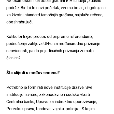
RS osamostali i da ostali građani BiH tu ideju „zdušno“
podrže. Bio bi to novi početak, veoma bolan, dugotrajan i
za životni standard tamošnjih građana, najblaže rečeno,
obeshrabrujući.
Koliko bi trajao proces od pripreme referenduma,
podnošenja zahtjeva UN-u za međunarodno priznanje
neovisnosti, pa do pojedinačnih priznanja zemalja
članica?
Šta slijedi u međuvremenu?
Potrebno je formirati nove institucije države. Sve
institucije izvršne, zakonodavne i sudske vlasti.
Centralnu banku, Upravu za indirektno oporezivanje,
Poresku upravu, fondove, vojsku, policiju… S kojim