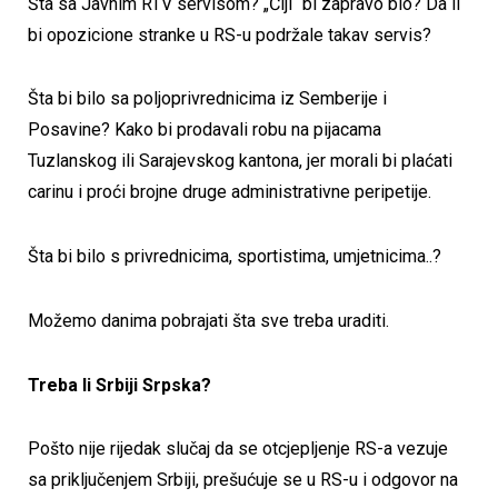
Šta sa Javnim RTV servisom? „Čiji“ bi zapravo bio? Da li
bi opozicione stranke u RS-u podržale takav servis?
Šta bi bilo sa poljoprivrednicima iz Semberije i
Posavine? Kako bi prodavali robu na pijacama
Tuzlanskog ili Sarajevskog kantona, jer morali bi plaćati
carinu i proći brojne druge administrativne peripetije.
Šta bi bilo s privrednicima, sportistima, umjetnicima..?
Možemo danima pobrajati šta sve treba uraditi.
Treba li Srbiji Srpska?
Pošto nije rijedak slučaj da se otcjepljenje RS-a vezuje
sa priključenjem Srbiji, prešućuje se u RS-u i odgovor na