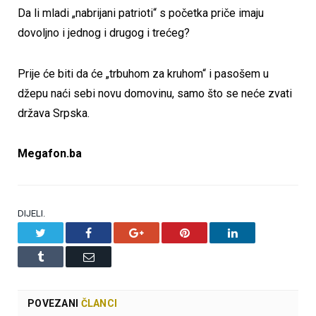
Da li mladi „nabrijani patrioti“ s početka priče imaju
dovoljno i jednog i drugog i trećeg?
Prije će biti da će „trbuhom za kruhom“ i pasošem u
džepu naći sebi novu domovinu, samo što se neće zvati
država Srpska.
Megafon.ba
DIJELI.
Twitter
Facebook
Google+
Pinterest
LinkedIn
Tumblr
Email
POVEZANI
ČLANCI