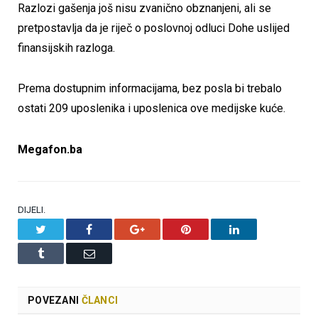
Razlozi gašenja još nisu zvanično obznanjeni, ali se
pretpostavlja da je riječ o poslovnoj odluci Dohe uslijed
finansijskih razloga.
Prema dostupnim informacijama, bez posla bi trebalo
ostati 209 uposlenika i uposlenica ove medijske kuće.
Megafon.ba
DIJELI.
Twitter
Facebook
Google+
Pinterest
LinkedIn
Tumblr
Email
POVEZANI
ČLANCI