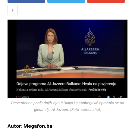
+
Prezenterica posljednjih vijesti Dalija Hasanbegović oprostila se od
gledatelja Al Jazeere (Foto: screenshot)
Autor: Megafon.ba