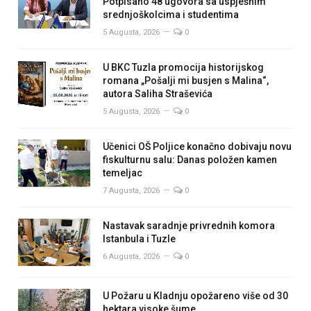
Potpisano 48 ugovora sa uspješnim
srednjoškolcima i studentima
5 Augusta, 2026
0
U BKC Tuzla promocija historijskog
romana „Pošalji mi busjen s Malina“,
autora Saliha Straševića
5 Augusta, 2026
0
Učenici OŠ Poljice konačno dobivaju novu
fiskulturnu salu: Danas položen kamen
temeljac
7 Augusta, 2026
0
Nastavak saradnje privrednih komora
Istanbula i Tuzle
6 Augusta, 2026
0
U Požaru u Kladnju opožareno više od 30
hektara visoke šume