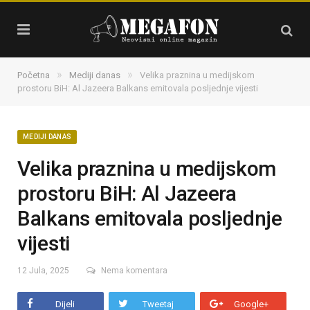
»
»
Početna
Mediji danas
Velika praznina u medijskom
prostoru BiH: Al Jazeera Balkans emitovala posljednje vijesti
MEDIJI DANAS
Velika praznina u medijskom
prostoru BiH: Al Jazeera
Balkans emitovala posljednje
vijesti
12 Jula, 2025
Nema komentara
Dijeli
Tweetaj
Google+