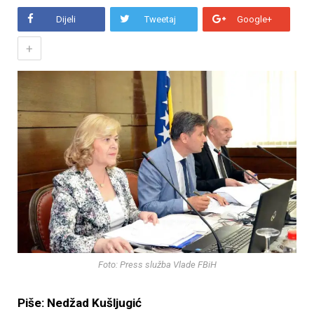
Dijeli
Tweetaj
Google+
+
Foto: Press služba Vlade FBiH
Piše: Nedžad Kušljugić