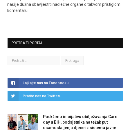
nasilje dužna obavijestiti nadležne organe o takvom pristiglom
komentaru.
PRETRAŽI PORTAL
Lajkajte nas na Facebooku
Pratite nas na Twitteru
Podržimo inicijativu obilježavanja Care
day u BiH, podsjetnika na težak put
osamostaljenja djece iz sistema javne