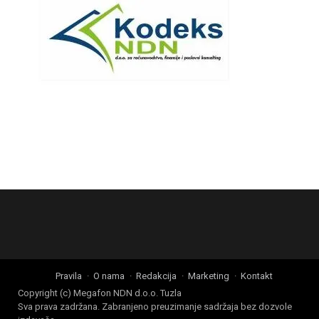
Pravila
O nama
Redakcija
Marketing
Kontakt
Copyright (c) Megafon NDN d.o.o. Tuzla
Sva prava zadržana. Zabranjeno preuzimanje sadržaja bez dozvole