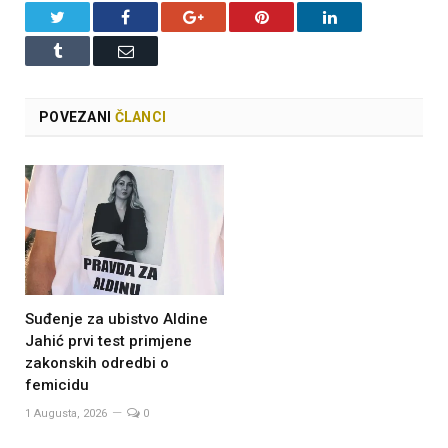
Twitter
Facebook
Google+
Pinterest
LinkedIn
Tumblr
Email
POVEZANI
ČLANCI
Suđenje za ubistvo Aldine
Jahić prvi test primjene
zakonskih odredbi o
femicidu
1 Augusta, 2026
0