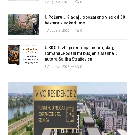
5 Augusta, 2026
0
U Požaru u Kladnju opožareno više od 30
hektara visoke šume
4 Augusta, 2026
0
U BKC Tuzla promocija historijskog
romana „Pošalji mi busjen s Malina“,
autora Saliha Straševića
5 Augusta, 2026
0