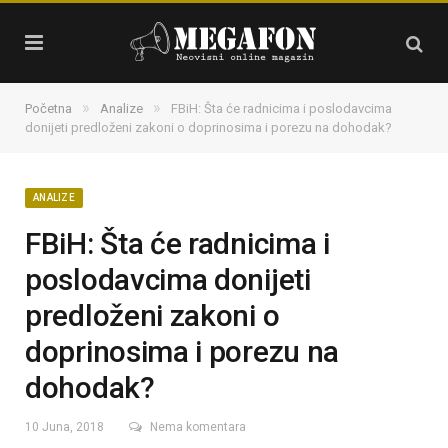
»
»
Početna
Analize
FBiH: Šta će radnicima i poslodavcima
donijeti predloženi zakoni o doprinosima i porezu na dohodak?
ANALIZE
FBiH: Šta će radnicima i
poslodavcima donijeti
predloženi zakoni o
doprinosima i porezu na
dohodak?
10 Juna, 2018
Nema komentara