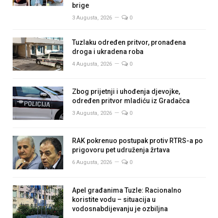
brige
3 Augusta, 2026
0
Tuzlaku određen pritvor, pronađena
droga i ukradena roba
4 Augusta, 2026
0
Zbog prijetnji i uhođenja djevojke,
određen pritvor mladiću iz Gradačca
3 Augusta, 2026
0
RAK pokrenuo postupak protiv RTRS-a po
prigovoru pet udruženja žrtava
6 Augusta, 2026
0
Apel građanima Tuzle: Racionalno
koristite vodu – situacija u
vodosnabdijevanju je ozbiljna