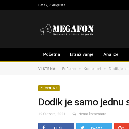
Petak, 7 Augusta
Početna
Istraživanje
Analize
»
»
Početna
Komentari
Dodik je sa
VI STE NA:
KOMENTARI
Dodik je samo jednu s
19 Oktobra, 2021
Nema komentara
Dijeli
Tweetaj