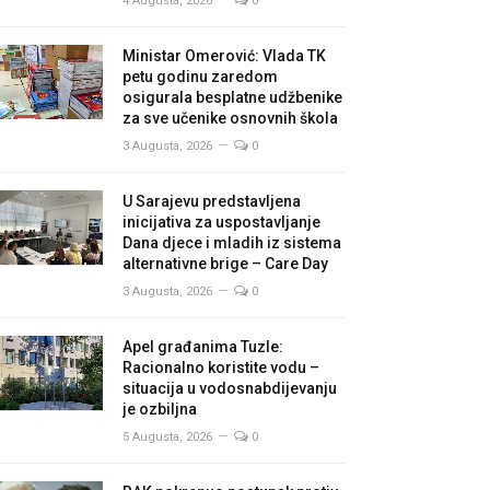
4 Augusta, 2026
0
Ministar Omerović: Vlada TK
petu godinu zaredom
osigurala besplatne udžbenike
za sve učenike osnovnih škola
3 Augusta, 2026
0
U Sarajevu predstavljena
inicijativa za uspostavljanje
Dana djece i mladih iz sistema
alternativne brige – Care Day
3 Augusta, 2026
0
Apel građanima Tuzle:
Racionalno koristite vodu –
situacija u vodosnabdijevanju
je ozbiljna
5 Augusta, 2026
0