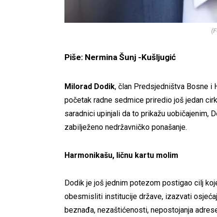
(F
Piše: Nermina Šunj -Kušljugić
Milorad Dodik
, član Predsjedništva Bosne i 
početak radne sedmice priredio još jedan cirku
saradnici upinjali da to prikažu uobičajenim,
zabilježeno nedržavničko ponašanje.
Harmonikašu, ličnu kartu molim
Dodik je još jednim potezom postigao cilj koj
obesmisliti institucije države, izazvati osjeća
beznađa, nezaštićenosti, nepostojanja adrese