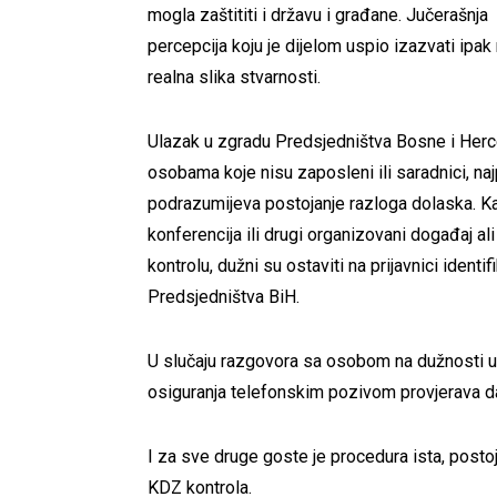
mogla zaštititi i državu i građane. Jučerašnja
percepcija koju je dijelom uspio izazvati ipak 
realna slika stvarnosti.
Ulazak u zgradu Predsjedništva Bosne i Her
osobama koje nisu zaposleni ili saradnici, naj
podrazumijeva postojanje razloga dolaska. Kad
konferencija ili drugi organizovani događaj al
kontrolu, dužni su ostaviti na prijavnici ident
Predsjedništva BiH.
U slučaju razgovora sa osobom na dužnosti u 
osiguranja telefonskim pozivom provjerava da
I za sve druge goste je procedura ista, postoja
KDZ kontrola.