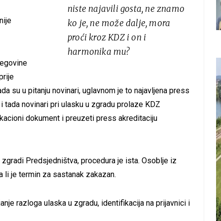
niste najavili gosta, ne znamo
nije
ko je, ne može dalje, mora
proći kroz KDZ i on i
harmonika mu?
cegovine
prije
a su u pitanju novinari, uglavnom je to najavljena press
i i tada novinari pri ulasku u zgradu prolaze KDZ
ifikacioni dokument i preuzeti press akreditaciju
zgradi Predsjedništva, procedura je ista. Osoblje iz
 li je termin za sastanak zakazan.
nje razloga ulaska u zgradu, identifikacija na prijavnici i