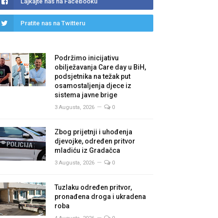
Lajkajte nas na Facebooku
Pratite nas na Twitteru
Podržimo inicijativu
obilježavanja Care day u BiH,
podsjetnika na težak put
osamostaljenja djece iz
sistema javne brige
3 Augusta, 2026
0
Zbog prijetnji i uhođenja
djevojke, određen pritvor
mladiću iz Gradačca
3 Augusta, 2026
0
Tuzlaku određen pritvor,
pronađena droga i ukradena
roba