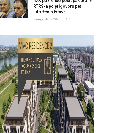
RAK pokrenuo postupak protiv
RTRS-a po prigovoru pet
udruženja žrtava
6 Augusta, 2026
0