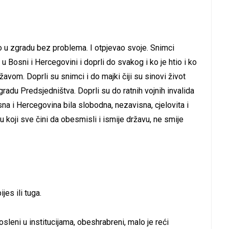
 u zgradu bez problema. I otpjevao svoje. Snimci
 Bosni i Hercegovini i doprli do svakog i ko je htio i ko
ržavom. Doprli su snimci i do majki čiji su sinovi život
gradu Predsjedništva. Doprli su do ratnih vojnih invalida
na i Hercegovina bila slobodna, nezavisna, cjelovita i
 koji sve čini da obesmisli i ismije državu, ne smije
jes ili tuga.
posleni u institucijama, obeshrabreni, malo je reći