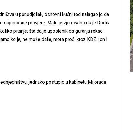
ništva u ponedjeljak, osnovni kućni red nalagao je da
te sigurnosne provjere. Malo je vjerovatno da je Dodik
koliko pitanje: šta da je uposlenik osiguranja rekao
znamo ko je, ne može dalje, mora proći kroz KDZ i on i
redsjedništvu, jednako postupio u kabinetu Milorada