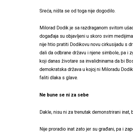
Sreća, ništa se od toga nije dogodilo.
Milorad Dodik je sa razdraganom svitom ušao
događaja su objavljeni u skoro svim medijima u
nije htio pratiti Dodikovu novu cirkusijadu s d
dali da odbrane državu i njene simbole, pa i z
koji danas životare sa invalidninama da bi Bos
demokratska država u kojoj ni Miloradu Dodiku
faliti dlaka s glave.
Ne bune se ni za sebe
Dakle, nisu ni za trenutak demonstrirani inat, bi
Nije proradio inat zato jer su građani, pa i za