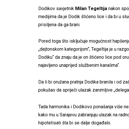
Dodikov savjetnik
Milan Tegeltija
nakon spor
medijima da je Dodik štićeno lice i da bi u sluč
prisiljena da ga brani.
Pored toga što isključuje mogućnost hapšenja
„dejtonskom kategorijom“, Tegeltija je u razgo
Dodiku“ da znaju da je on štićeno lice pod or
najavljeno unaprijed službenim kanalima“.
Da li bi oružana pratnja Dodika branila i od z
pokušao da spriječi ulazak zanimljive „delega
Tada harmonika i Dodikovo ponašanja više ne 
kako mu u Sarajevu zabranjuju ulazak na radno
hipotetisati šta bi se dalje događalo.