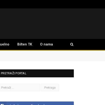
tuelno
Bilten TK
O nama
PRETRAŽI PORTAL