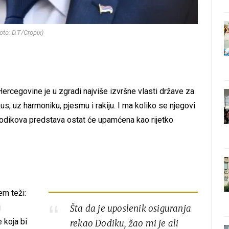
oto: D.T/Cropix)
Hercegovine je u zgradi najviše izvršne vlasti države za
s, uz harmoniku, pjesmu i rakiju. I ma koliko se njegovi
 Dodikova predstava ostat će upamćena kao rijetko
em teži:
j
Šta da je uposlenik osiguranja
 koja bi
rekao Dodiku, žao mi je ali