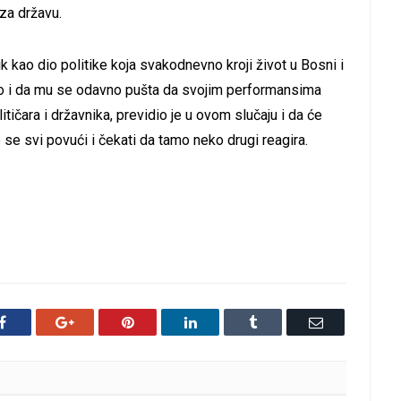
 za državu.
dik kao dio politike koja svakodnevno kroji život u Bosni i
dio i da mu se odavno pušta da svojim performansima
tičara i državnika, previdio je u ovom slučaju i da će
će se svi povući i čekati da tamo neko drugi reagira.
Facebook
Google+
Pinterest
LinkedIn
Tumblr
Email