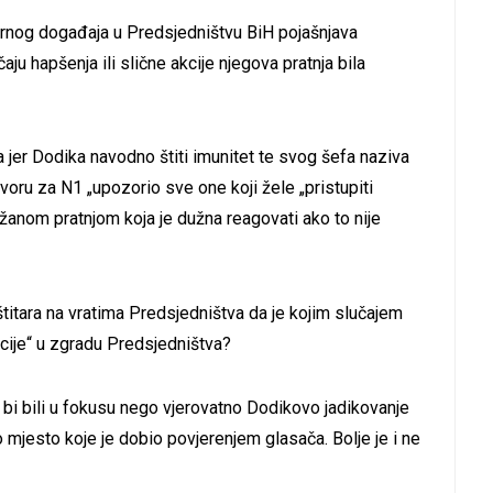
nog događaja u Predsjedništvu BiH pojašnjava
aju hapšenja ili slične akcije njegova pratnja bila
 jer Dodika navodno štiti imunitet te svog šefa naziva
voru za N1 „upozorio sve one koji žele „pristupiti
užanom pratnjom koja je dužna reagovati ako to nije
aštitara na vratima Predsjedništva da je kojim slučajem
cije“ u zgradu Predsjedništva?
bi bili u fokusu nego vjerovatno Dodikovo jadikovanje
 mjesto koje je dobio povjerenjem glasača. Bolje je i ne