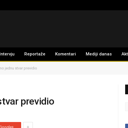
Intervju
Reportaže
Komentari
Mediji danas
Ak
mo jednu stvar previdio
tvar previdio
+
Google+