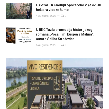
U Požaru u Kladnju opožareno više od 30
hektara visoke šume
4 Augusta, 2026
0
U BKC Tuzla promocija historijskog
romana „Pošalji mi busjen s Malina“,
autora Saliha Straševića
5 Augusta, 2026
0