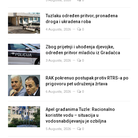
3 Augusta, 2026
0
Tuzlaku određen pritvor, pronađena
droga i ukradena roba
4 Augusta, 2026
0
Zbog prijetnji i uhođenja djevojke,
određen pritvor mladiću iz Gradačca
3 Augusta, 2026
0
RAK pokrenuo postupak protiv RTRS-a po
prigovoru pet udruženja žrtava
6 Augusta, 2026
0
Apel građanima Tuzle: Racionalno
koristite vodu – situacija u
vodosnabdijevanju je ozbiljna
5 Augusta, 2026
0