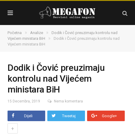
»
»
Početna
Analize
Dodik i Čović preuzimaju kontrolu nad
»
Vijećem ministara BiH
Dodik i Čović preuzimaju kontrolu nad
Vijećem ministara BiH
Dodik i Čović preuzimaju
kontrolu nad Vijećem
ministara BiH
15 Decembra, 2019
Nema komentara
Dijeli
Tweetaj
Google+
+