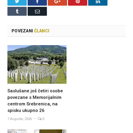
Twitter
Facebook
Google+
Pinterest
LinkedIn
Tumblr
Email
POVEZANI
ČLANCI
Saslušane još četiri osobe
povezane s Memorijalnim
centrom Srebrenica, na
spisku ukupno 26
7 Augusta, 2026
0