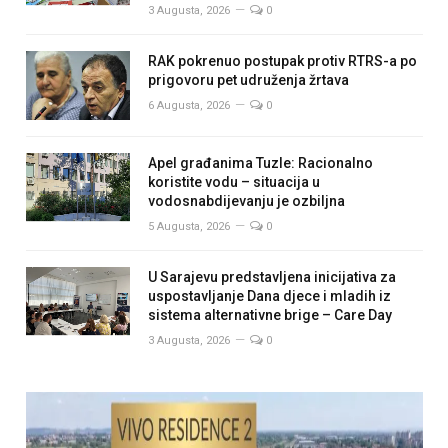
3 Augusta, 2026
0
RAK pokrenuo postupak protiv RTRS-a po
prigovoru pet udruženja žrtava
6 Augusta, 2026
0
Apel građanima Tuzle: Racionalno
koristite vodu – situacija u
vodosnabdijevanju je ozbiljna
5 Augusta, 2026
0
U Sarajevu predstavljena inicijativa za
uspostavljanje Dana djece i mladih iz
sistema alternativne brige – Care Day
3 Augusta, 2026
0