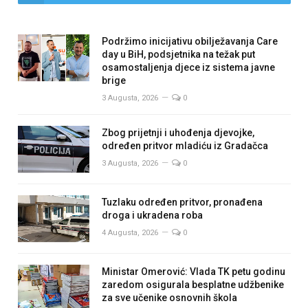
Podržimo inicijativu obilježavanja Care
day u BiH, podsjetnika na težak put
osamostaljenja djece iz sistema javne
brige
3 Augusta, 2026
0
Zbog prijetnji i uhođenja djevojke,
određen pritvor mladiću iz Gradačca
3 Augusta, 2026
0
Tuzlaku određen pritvor, pronađena
droga i ukradena roba
4 Augusta, 2026
0
Ministar Omerović: Vlada TK petu godinu
zaredom osigurala besplatne udžbenike
za sve učenike osnovnih škola