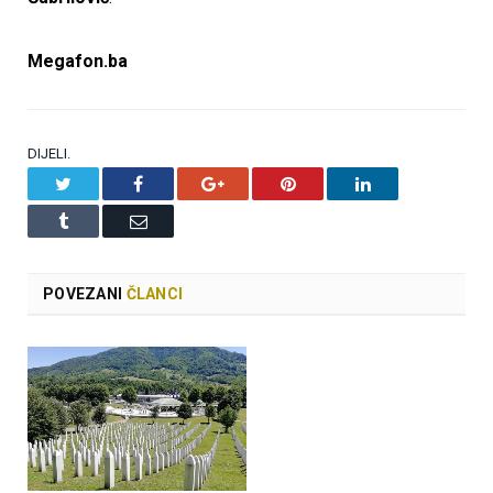
Megafon.ba
DIJELI.
Twitter
Facebook
Google+
Pinterest
LinkedIn
Tumblr
Email
POVEZANI
ČLANCI