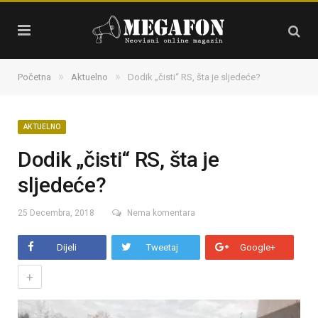
»
»
Početna
Aktuelno
Dodik „čisti“ RS, šta je sljedeće?
AKTUELNO
Dodik „čisti“ RS, šta je
sljedeće?
25 Decembra, 2018
Nema komentara
Dijeli
Tweetaj
Google+
+