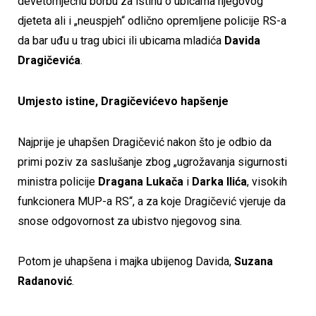
devetomječnu borbu za istinu o ubicama njegovog
djeteta ali i „neuspjeh“ odlično opremljene policije RS-a
da bar uđu u trag ubici ili ubicama mladića
Davida
Dragičevića
.
Umjesto istine, Dragičevićevo hapšenje
Najprije je uhapšen Dragičević nakon što je odbio da
primi poziv za saslušanje zbog „ugrožavanja sigurnosti
ministra policije
Dragana Lukača
i
Darka Ilića
, visokih
funkcionera MUP-a RS“, a za koje Dragičević vjeruje da
snose odgovornost za ubistvo njegovog sina.
Potom je uhapšena i majka ubijenog Davida,
Suzana
Radanović
.