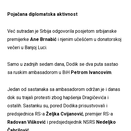
Pojačana diplomatska aktivnost
Već sutradan je Srbija odgovorila posjetom srbijanske
premijerke
Ane Brnabić
i njenim učešćem u donatorskoj
večeri u Banjoj Luci.
Samo u zadnjih sedam dana, Dodik se dva puta sastao
sa ruskim ambasadorom u BiH
Petrom Ivancovim
.
Jedan od sastanaka sa ambasadorom održan je i danas
dok su trajali protesti zbog hapšenja Dragičevića i
ostalih.
Sastanku su, pored Dodika prisustvovali i
predsjednica RS-a
Željka Cvijanović
, premijer RS-a
Radovan Višković
i predsjedsjednik NSRS
Nedeljko
Čabrilović
.