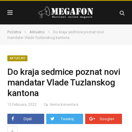
»
»
Početna
Aktuelno
Do kraja sedmice poznat novi
mandatar Vlade Tuzlanskog kantona
AKTUELNO
Do kraja sedmice poznat novi
mandatar Vlade Tuzlanskog
kantona
15 Februara, 2022
Nema komentara
Dijeli
Tweetaj
Google+
+