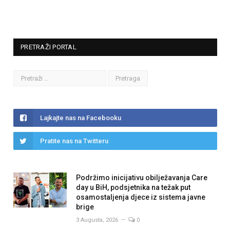
PRETRAŽI PORTAL
Lajkajte nas na Facebooku
Pratite nas na Twitteru
Podržimo inicijativu obilježavanja Care
day u BiH, podsjetnika na težak put
osamostaljenja djece iz sistema javne
brige
3 Augusta, 2026
0