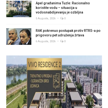
Apel građanima Tuzle: Racionalno
koristite vodu – situacija u
vodosnabdijevanju je ozbiljna
5 Augusta, 2026
0
RAK pokrenuo postupak protiv RTRS-a po
prigovoru pet udruženja žrtava
6 Augusta, 2026
0