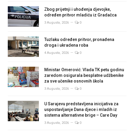
Zbog prijetnji i uhođenja djevojke,
određen pritvor mladiću iz Gradačca
3 Augusta, 2026
0
Tuzlaku određen pritvor, pronađena
droga i ukradena roba
4 Augusta, 2026
0
Ministar Omerović: Vlada TK petu godinu
zaredom osigurala besplatne udžbenike
za sve učenike osnovnih škola
3 Augusta, 2026
0
U Sarajevu predstavljena inicijativa za
uspostavljanje Dana djece i mladih iz
sistema alternativne brige – Care Day
3 Augusta, 2026
0