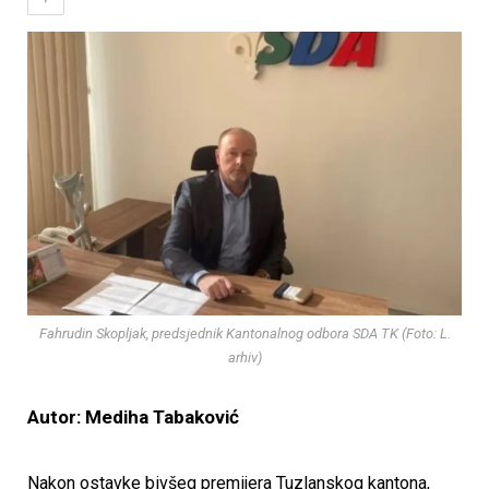
Fahrudin Skopljak, predsjednik Kantonalnog odbora SDA TK (Foto: L.
arhiv)
Autor: Mediha Tabaković
Nakon ostavke bivšeg premijera Tuzlanskog kantona,