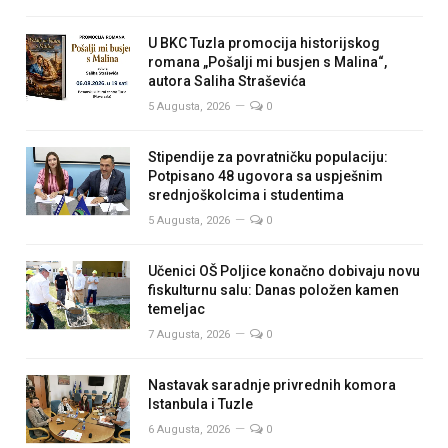
U BKC Tuzla promocija historijskog
romana „Pošalji mi busjen s Malina“,
autora Saliha Straševića
5 Augusta, 2026
0
Stipendije za povratničku populaciju:
Potpisano 48 ugovora sa uspješnim
srednjoškolcima i studentima
5 Augusta, 2026
0
Učenici OŠ Poljice konačno dobivaju novu
fiskulturnu salu: Danas položen kamen
temeljac
7 Augusta, 2026
0
Nastavak saradnje privrednih komora
Istanbula i Tuzle
6 Augusta, 2026
0