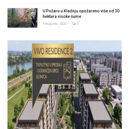
U Požaru u Kladnju opožareno više od 30
hektara visoke šume
4 Augusta, 2026
0