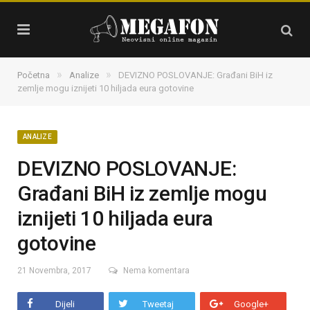
»
»
Početna
Analize
DEVIZNO POSLOVANJE: Građani BiH iz
zemlje mogu iznijeti 10 hiljada eura gotovine
ANALIZE
DEVIZNO POSLOVANJE:
Građani BiH iz zemlje mogu
iznijeti 10 hiljada eura
gotovine
21 Novembra, 2017
Nema komentara
Dijeli
Tweetaj
Google+