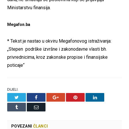
Ministarstvu finansija.
Megafon.ba
* Tekst je nastao u okviru Megafonovog istraživanja:
„Stepen podrške izvršne i zakonodavne vlasti bh.
privrednicima, kroz zakonske propise i finansijske
poticaje“
DIJELI.
Twitter
Facebook
Google+
Pinterest
LinkedIn
Tumblr
Email
POVEZANI
ČLANCI