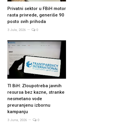
Privatni sektor u FBiH motor
rasta privrede, generiše 90
posto svih prihoda
3 Jula, 2026
0
TI BiH: Zloupotreba javnih
resursa bez kazne, stranke
nesmetano vode
preuranjenu izbornu
kampanju
3 Juna, 2026
0