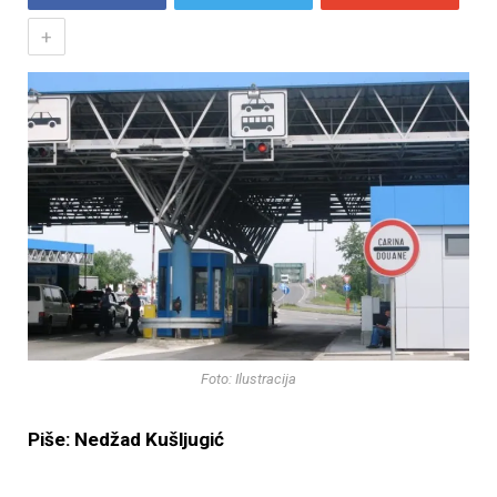
+
Foto: Ilustracija
Piše: Nedžad Kušljugić