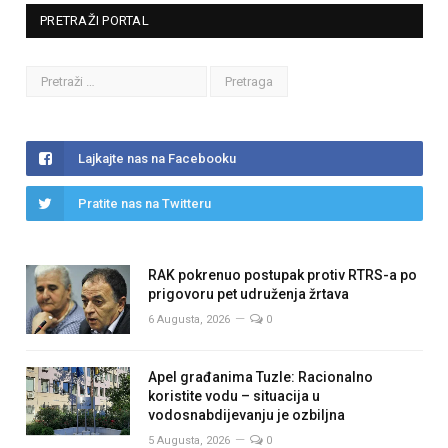
PRETRAŽI PORTAL
Lajkajte nas na Facebooku
Pratite nas na Twitteru
RAK pokrenuo postupak protiv RTRS-a po
prigovoru pet udruženja žrtava
6 Augusta, 2026
0
Apel građanima Tuzle: Racionalno
koristite vodu – situacija u
vodosnabdijevanju je ozbiljna
5 Augusta, 2026
0