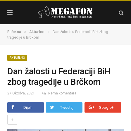
»
»
Početna
Aktuelno
Dan žalosti u Federaciji BiH zbog
tragedije u Brčkom
AKTUELNO
Dan žalosti u Federaciji BiH
zbog tragedije u Brčkom
27 Oktobra, 2021
Nema komentara
Dijeli
Tweetaj
Google+
+