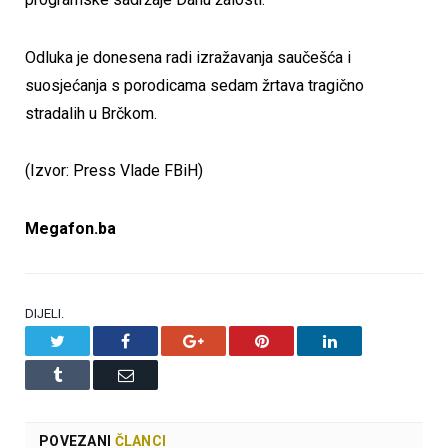
Odluka je donesena radi izražavanja saučešća i
suosjećanja s porodicama sedam žrtava tragično
stradalih u Brčkom.
(Izvor: Press Vlade FBiH)
Megafon.ba
DIJELI.
Twitter
Facebook
Google+
Pinterest
LinkedIn
Tumblr
Email
POVEZANI
ČLANCI