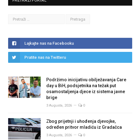
PRETRAŽI PORTAL
Lajkajte nas na Facebooku
Pratite nas na Twitteru
Podržimo inicijativu obilježavanja Care
day u BiH, podsjetnika na težak put
osamostaljenja djece iz sistema javne
brige
3 Augusta, 2026
0
Zbog prijetnji i uhođenja djevojke,
određen pritvor mladiću iz Gradačca
3 Augusta, 2026
0