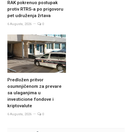
RAK pokrenuo postupak
protiv RTRS-a po prigovoru
pet udruženja žrtava
6 Augusta, 2026
0
Predložen pritvor
osumnjičenom za prevare
sa ulaganjima u
investicione fondove i
kriptovalute
6 Augusta, 2026
0