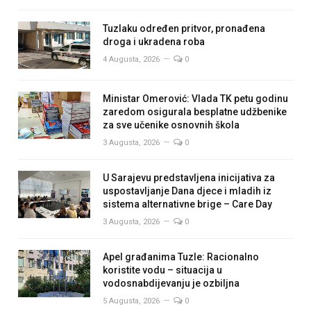
Tuzlaku određen pritvor, pronađena
droga i ukradena roba
4 Augusta, 2026
0
Ministar Omerović: Vlada TK petu godinu
zaredom osigurala besplatne udžbenike
za sve učenike osnovnih škola
3 Augusta, 2026
0
U Sarajevu predstavljena inicijativa za
uspostavljanje Dana djece i mladih iz
sistema alternativne brige – Care Day
3 Augusta, 2026
0
Apel građanima Tuzle: Racionalno
koristite vodu – situacija u
vodosnabdijevanju je ozbiljna
5 Augusta, 2026
0