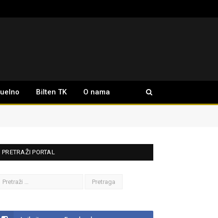
tuelno
Bilten TK
O nama
PRETRAŽI PORTAL