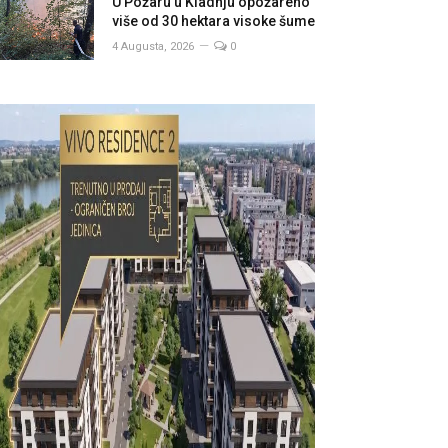
U Požaru u Kladnju opožareno
više od 30 hektara visoke šume
4 Augusta, 2026
0