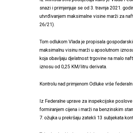
snazi i primjenjuje se od 3. travnja 2021. god
utvrđivanjem maksimalne visine marži za naft
26/21).
Tom odlukom Vlada je propisala gospodarskim 
maksimalnu visinu marži u apsolutnom iznosu
koja obavljaju djelatnost trgovine na malo n
iznosu od 0,25 KM/litru derivata.
Kontrolu nad primjenom Odluke vrše federalni 
Iz Federalne uprave za inspekcijske poslove 
formiranjem cijena i marži na benzinskim stan
7. ožujka u prekršaju zatekli 13 subjekata kont