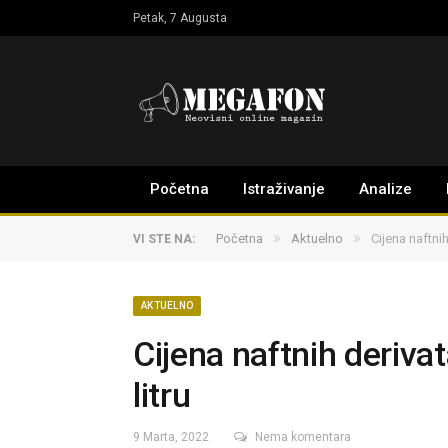
Petak, 7 Augusta
Početna
Istraživanje
Analize
»
»
Početna
Aktuelno
Cijena naftnih
VI STE NA:
AKTUELNO
Cijena naftnih deriva
litru
9 Marta, 2022
Nema komentara