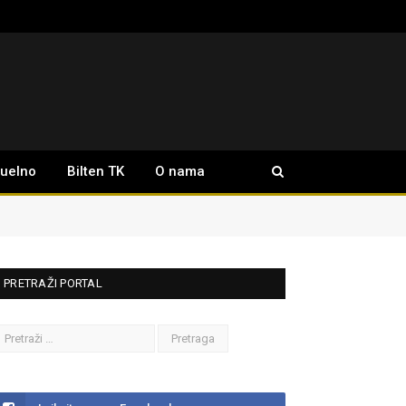
tuelno
Bilten TK
O nama
PRETRAŽI PORTAL