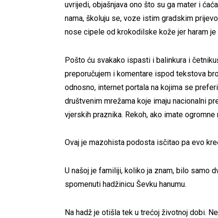
uvrijedi, objašnjava ono što su ga mater i ćaća 
nama, školuju se, voze istim gradskim prijevo
nose cipele od krokodilske kože jer haram je 
Pošto ću svakako ispasti i balinkura i četniku
preporučujem i komentare ispod tekstova brojn
odnosno, internet portala na kojima se prefer
društvenim mrežama koje imaju nacionalni pr
vjerskih praznika. Rekoh, ako imate ogromne r
Ovaj je mazohista podosta isčitao pa evo kre
U našoj je familiji, koliko ja znam, bilo samo 
spomenuti hadžinicu Ševku hanumu.
Na hadž je otišla tek u trećoj životnoj dobi. N