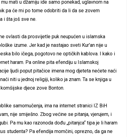
da mu mati u džamiju ide samo ponekad, uglavnom na
rnik pa će mi po tome odobriti da li da se zovem
 i šta još sve ne.
ne ovlasti da prosvijetle puk neupućen u islamska
loške izume. Jer kad je nastajao sveti Kur'an nije u
ska bilo ičega, pogotovo ne optičkih kablova. I kako i
nternet haram. Pa online pita efendiju u Islamskoj
acije ljudi poput pitačice imena mog djeteta nećete naći
aći niti u jednoj religiji, koliko ja znam. Ta se knjiga u
a komšijske djece zove Bonton.
blike samomučenja, ima na internet stranici IZ BiH
avam, nije smiješno. Zbog većine se pitanja, vjerujem, i
gubi. Pa mu kao razonoda dođu „pitanjca“ tipa je li haram
tus studenta? Pa efendija momčini, oprezno, da ga ne