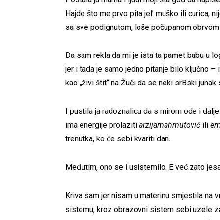
Hajde što me prvo pita jel’ muško ili curica, 
sa sve podignutom, loše počupanom obrvom p
Da sam rekla da mi je ista ta pamet babu u log
jer i tada je samo jedno pitanje bilo ključno 
kao „živi štit“ na Žuči da se neki srBski junak
I pustila ja radoznalicu da s mirom ode i dal
ima energije prolaziti
arzijamahmutović
ili
em
trenutka, ko će sebi kvariti dan.
Međutim, ono se i usistemilo. E već zato jesam
Kriva sam jer nisam u materinu smjestila na vr
sistemu, kroz obrazovni sistem sebi uzele za p