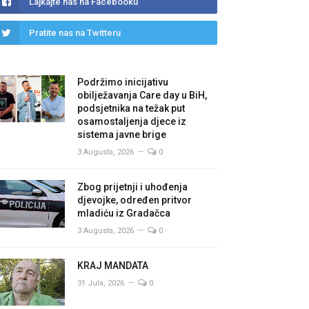
Lajkajte nas na Facebooku
Pratite nas na Twitteru
Podržimo inicijativu
obilježavanja Care day u BiH,
podsjetnika na težak put
osamostaljenja djece iz
sistema javne brige
3 Augusta, 2026
0
Zbog prijetnji i uhođenja
djevojke, određen pritvor
mladiću iz Gradačca
3 Augusta, 2026
0
KRAJ MANDATA
31 Jula, 2026
0