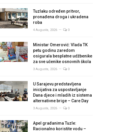
Tuzlaku određen pritvor,
pronađena droga i ukradena
roba
4 Augusta, 2026
0
Ministar Omerović: Vlada TK
petu godinu zaredom
osigurala besplatne udžbenike
za sve učenike osnovnih škola
3 Augusta, 2026
0
U Sarajevu predstavljena
inicijativa za uspostavljanje
Dana djece i mladih iz sistema
alternativne brige – Care Day
3 Augusta, 2026
0
Apel građanima Tuzle:
Racionalno koristite vodu –