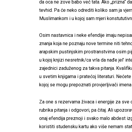
da oca ne zove babo već tata. Ako „prizna“ 
tevhid. Pa će neko odrediti koliko sam ja vje
Muslimankom i u kojoj sam mjeri konstututivna
Osim nastavnica i neke efendije imaju nepisa
znanja koja ne poznaju nove termine niti tehno
arapskim pustinjskim prostranstvima osim pije
u kojoj knjizi nesretnik/ca vrla da nađe jel’ i
zajednici zaduženog za takva pitanja. Kvalifik
u svetim knjigama i pratećoj literaturi. Nećete n
kojoj se mogu prepoznati provjerljivači imen
Za one s rezervama živaca i energije za sve o
rubrika pitanja i odgovori, pa čitaj. Ali upozor
onaj efendija preznoji i svako malo abdest iz
koristiti studensku kartu ako više nemam sta