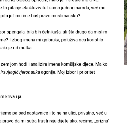
nije to pitanje ekskluzivitet samo jednog naroda, već me
ita jel’ mu ime baš pravo muslimansko?
or spengala, bila bih četnikuša, ali šta drugo da mislim
– ime? I zbog imena mi goloruka, poluživa oca koristilo
 sakrije od metka.
je zemljom hodi i analizira imena komšijske djece. Ma ko
irsuljagićvjeronauka
agonije. Moj izbor i prioritet
 kriva i ja.
ijeme pa sad nastavnice i to ne na ulici, privatno, već u
ravo da mi sutra frustriraju dijete ako, recimo, „prizna“