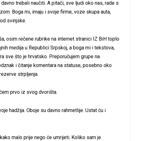
davno trebali naučiti. A pitači, sve ljudi oko nas, rade s
zom. Boga mi, imaju i svoje firme, voze skupa auta,
od svinjske.
ša, osim rečene rubrike na internet stranici IZ BiH toplo
ih medija u Republici Srpskoj, a boga mi i tekstova,
ira sve što je hrvatsko. Preporučujem grupe na
edznak i čitanje komentara na statuse, posebno oko
ezerve strpljenja.
ćem prvo iz svog dvorišta.
dvoje hadžija. Oboje su davno rahmetlije. Ustat ću i
ekako malo prije nego će umrijeti. Koliko sam je