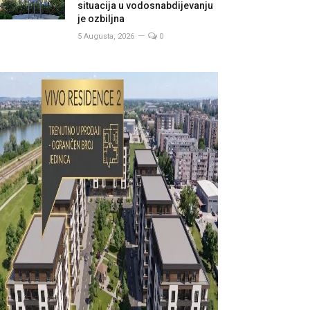
situacija u vodosnabdijevanju
je ozbiljna
5 Augusta, 2026
0