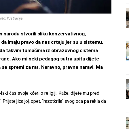
oto: Ilustracija
 narodu stvorili sliku konzervativnog,
da imaju pravo da nas crtaju jer su u sistemu.
m da takvim tumačima iz obrazovnog sistema
trane. Ako mi neki pedagog sutra upita dijete
 se spremi za rat. Naravno, pravne naravi. Ma
ski čas svoje kćeri o religiji. Kaže, dijete mu pred
 Prijateljica joj, opet, “razotkrila“ svog oca pa rekla da