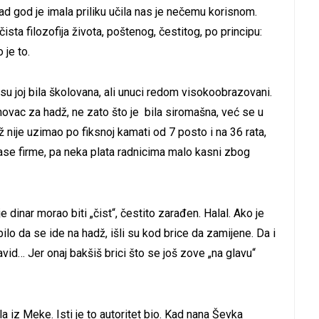
d god je imala priliku učila nas je nečemu korisnom.
čista filozofija života, poštenog, čestitog, po principu:
 je to.
a su joj bila školovana, ali unuci redom visokoobrazovani.
ovac za hadž, ne zato što je bila siromašna, već se u
 nije uzimao po fiksnoj kamati od 7 posto i na 36 rata,
z kase firme, pa neka plata radnicima malo kasni zbog
e dinar morao biti „čist“, čestito zarađen. Halal. Ako je
lo da se ide na hadž, išli su kod brice da zamijene. Da i
id… Jer onaj bakšiš brici što se još zove „na glavu“
a iz Meke. Isti je to autoritet bio. Kad nana Ševka