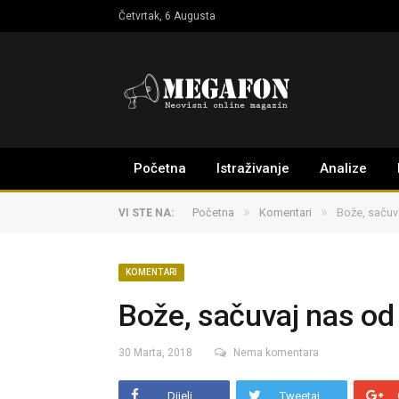
Četvrtak, 6 Augusta
Početna
Istraživanje
Analize
»
»
Početna
Komentari
Bože, sačuv
VI STE NA:
KOMENTARI
Bože, sačuvaj nas od
30 Marta, 2018
Nema komentara
Dijeli
Tweetaj