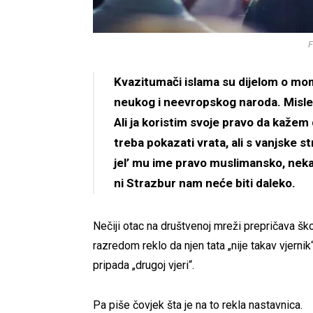
F
Kvazitumači islama su dijelom o mom
neukog i neevropskog naroda. Misle 
Ali ja koristim svoje pravo da kaže
treba pokazati vrata, ali s vanjske s
jel’ mu ime pravo muslimansko, neka
ni Strazbur nam neće biti daleko.
Nečiji otac na društvenoj mreži prepričava škol
razredom reklo da njen tata „nije takav vjernik“.
pripada „drugoj vjeri“.
Pa piše čovjek šta je na to rekla nastavnica.