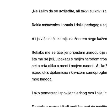
„Ne želim da se uvrijedite, ali takvi su krivi za
Rekla nastavnica i ostala i dalje pedagog u toj
A i ja više neću zemlju da žderem nego kaž
Itekako me se tiče, jer pripadam „narodu čije 
šta me se još, u paketu s mojim narodom trpa ne
neko crta sliku o meni i mojem narodu. Ali k
ispod oka, djelomično i krivicom samoproglašen
mog naroda.
I ako pomenuta ispovijest jednog oca i nije ist
Postala ja mama i ljudi moji šta god da napiš