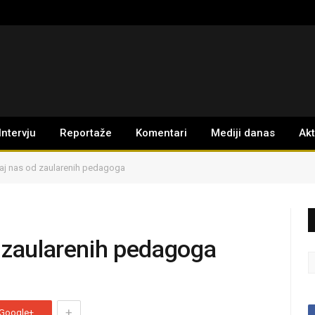
Intervju
Reportaže
Komentari
Mediji danas
Ak
aj nas od zaularenih pedagoga
 zaularenih pedagoga
+
Google+