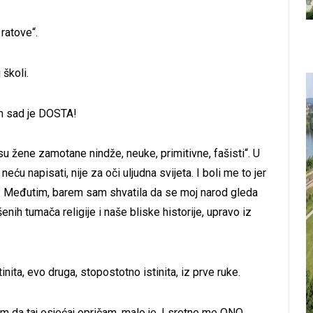
 ratove“.
 školi.
em sad je DOSTA!
su žene zamotane nindže, neuke, primitivne, fašisti“. U
ću napisati, nije za oči uljudna svijeta. I boli me to jer
o? Međutim, barem sam shvatila da se moj narod gleda
ih tumača religije i naše bliske historije, upravo iz
inita, evo druga, stopostotno istinita, iz prve ruke.
em da taj osjećaj opričam, malo je. I sretne me ONO.