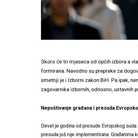
Skoro će tri mjeseca od općih izbora a vla
formirana. Navodno su prepreke za dogovor
smetnji je i Izborni zakon BiH. Pa ipak, n
zagovarnika izbornih, odnosno, ustavnih
Nepoštivanje građana i presuda Evropsk
Devet je godina od presude Evropskog suda za l
presuda još nije implementirana. Građanima koji