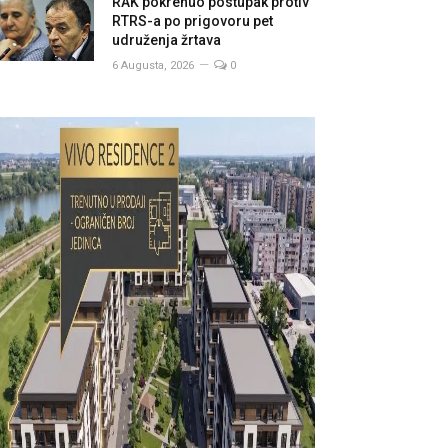
RAK pokrenuo postupak protiv
RTRS-a po prigovoru pet
udruženja žrtava
6 Augusta, 2026
0