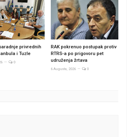
saradnje privrednih
RAK pokrenuo postupak protiv
anbula i Tuzle
RTRS-a po prigovoru pet
udruženja žrtava
26
0
6 Augusta, 2026
0