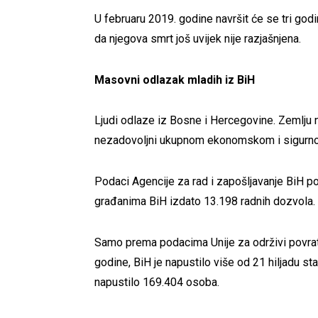
U februaru 2019. godine navršit će se tri go
da njegova smrt još uvijek nije razjašnjena.
Masovni odlazak mladih iz BiH
Ljudi odlaze iz Bosne i Hercegovine. Zemlju n
nezadovoljni ukupnom ekonomskom i sigurnos
Podaci Agencije za rad i zapošljavanje BiH p
građanima BiH izdato 13.198 radnih dozvola.
Samo prema podacima Unije za održivi povratak
godine, BiH je napustilo više od 21 hiljadu st
napustilo 169.404 osoba.