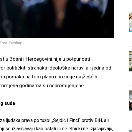
Foto: Pixabay
st u Bosni i Hercegovini nije u potpunosti
 političkih stranaka ideološke naravi ali jedna od
ema pomaka na tom planu i pozicije najžešćih
 promjena godinama su nepromijenjene.
og suda
judska prava po tužbi „Sejdić i Finci“ protiv BiH, ali
 se izjašnjavaju kao ostali ili se etnički ne izjašnjavaju,