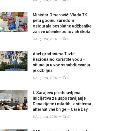
4 Augusta, 2026
0
Ministar Omerović: Vlada TK
petu godinu zaredom
osigurala besplatne udžbenike
za sve učenike osnovnih škola
3 Augusta, 2026
0
Apel građanima Tuzle:
Racionalno koristite vodu –
situacija u vodosnabdijevanju
je ozbiljna
5 Augusta, 2026
0
U Sarajevu predstavljena
inicijativa za uspostavljanje
Dana djece i mladih iz sistema
alternativne brige – Care Day
3 Augusta, 2026
0