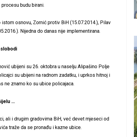
 procesu budu birani.
po istom osnovu, Zornić protiv BiH (15.07.2014.), Pilav
.05.2016.). Nijedna do danas nije implementirana.
 slobodi
hović ubijeni su 26. oktobra u naselju Alipašino Polje
licajci su ubijeni na radnom zadatku, i uprkos hitnoj i
nas ne znamo ko su ubice policajaca.
ijelu …
uci, ali i drugim gradovima BiH, već devet mjeseci od
ića traže da se pronađu i kazne ubice.