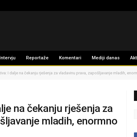
Intervju
Reportaže
Komentari
Mediji danas
Ak
iva: I dalje na čekanju rješenja za vladavinu prava, zapošljavanje mladih, en
lje na čekanju rješenja za
ošljavanje mladih, enormno