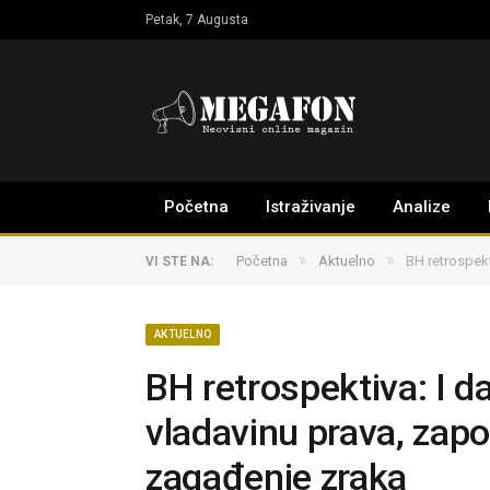
Petak, 7 Augusta
Početna
Istraživanje
Analize
»
»
Početna
Aktuelno
BH retrospekt
VI STE NA:
AKTUELNO
BH retrospektiva: I da
vladavinu prava, zap
zagađenje zraka