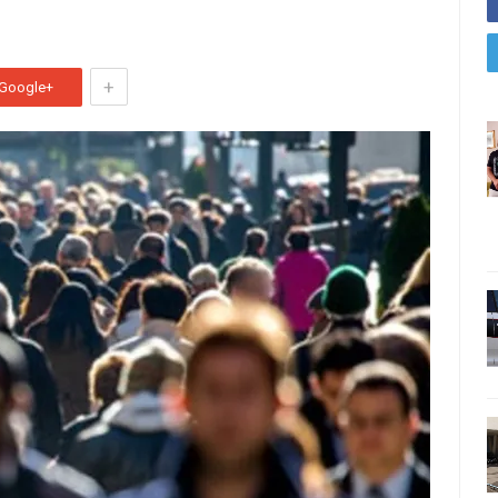
+
Google+