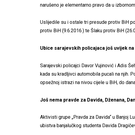
narušeno je elementarno pravo da u izbornom
Uslijedile su i ostale tri presude protiv BiH 
protiv BiH (9.6.2016.) te Šlaku protiv BiH (26
Ubice sarajevskih policajaca još uvijek na
Sarajevski policajci Davor Vujinović i Adis Še
kada su kradljivci automobila pucali na njih. Po
opsežnoj istrazi na nivou cijele u BiH, do da
Još nema pravde za Davida, Dženana, Dan
Aktivisti grupe „Pravda za Davida“ u Banjoj L
ubistva banjalučkog studenta Davida Dragičev