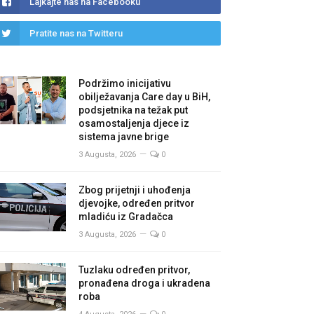
Lajkajte nas na Facebooku
Pratite nas na Twitteru
Podržimo inicijativu
obilježavanja Care day u BiH,
podsjetnika na težak put
osamostaljenja djece iz
sistema javne brige
3 Augusta, 2026
0
Zbog prijetnji i uhođenja
djevojke, određen pritvor
mladiću iz Gradačca
3 Augusta, 2026
0
Tuzlaku određen pritvor,
pronađena droga i ukradena
roba