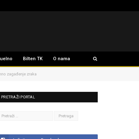
tuelno
Bilten TK
O nama
ormno zagađenje zraka
PRETRAŽI PORTAL