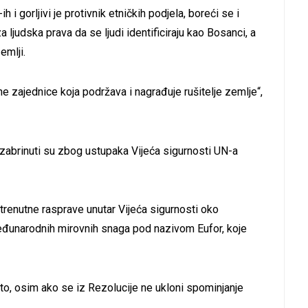
 i gorljivi je protivnik etničkih podjela, boreći se i
judska prava da se ljudi identificiraju kao Bosanci, a
emlji.
 zajednice koja podržava i nagrađuje rušitelje zemlje“,
I zabrinuti su zbog ustupaka Vijeća sigurnosti UN-a
 trenutne rasprave unutar Vijeća sigurnosti oko
eđunarodnih mirovnih snaga pod nazivom Eufor, koje
eto, osim ako se iz Rezolucije ne ukloni spominjanje