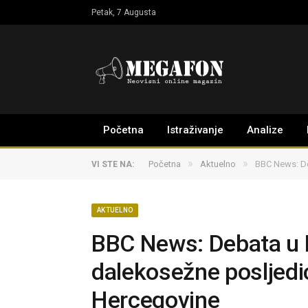
Petak, 7 Augusta
Početna
Istraživanje
Analize
»
»
Početna
Aktuelno
BBC News: De
VI STE NA:
AKTUELNO
BBC News: Debata u 
dalekosežne posljedi
Hercegovine