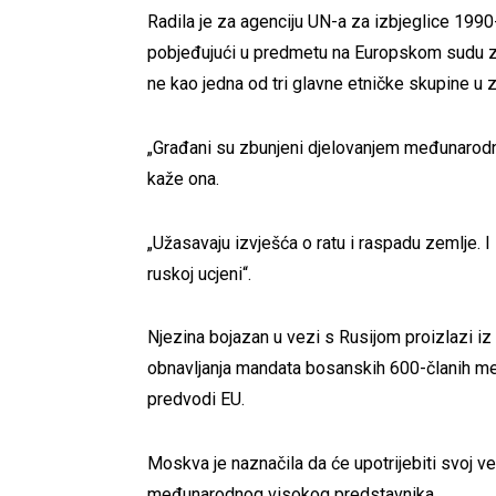
Radila je za agenciju UN-a za izbjeglice 1990-ih
pobjeđujući u predmetu na Europskom sudu za l
ne kao jedna od tri glavne etničke skupine u z
„Građani su zbunjeni djelovanjem međunarodne
kaže ona.
„Užasavaju izvješća o ratu i raspadu zemlje. 
ruskoj ucjeni“.
Njezina bojazan u vezi s Rusijom proizlazi iz
obnavljanja mandata bosanskih 600-članih m
predvodi EU.
Moskva je naznačila da će upotrijebiti svoj v
međunarodnog visokog predstavnika.