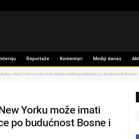
Intervju
Reportaže
Komentari
Mediji danas
Ak
bata u New Yorku može imati dalekosežne posljedice po budućnost Bosne i
New Yorku može imati
ce po budućnost Bosne i