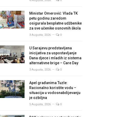
4 Augusta, 2026
0
Ministar Omerović: Vlada TK
petu godinu zaredom
osigurala besplatne udžbenike
za sve učenike osnovnih škola
3 Augusta, 2026
0
U Sarajevu predstavljena
inicijativa za uspostavljanje
Dana djece i mladih iz sistema
alternativne brige – Care Day
3 Augusta, 2026
0
Apel građanima Tuzle:
Racionalno koristite vodu –
situacija u vodosnabdijevanju
je ozbiljna
5 Augusta, 2026
0