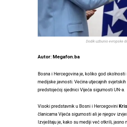
Dodik uzbunio evropske du
Autor: Megafon.ba
Bosna i Hercegovina je, koliko god okolnosti i
medijske javnosti. Većina utjecajnih svjetskih 
predstojećoj sjednici Vijeća sigurnosti UN-a.
Visoki predstavnik u Bosni i Hercegovini
Kris
članicama Vijeća sigurnosti ali je njegov izv
Izvještaju je, kako su mediji već otkrili, jas