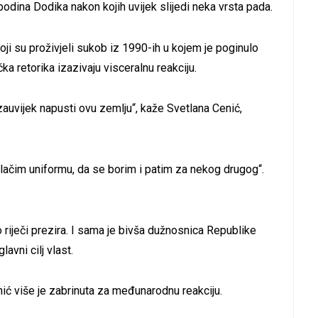
spodina Dodika nakon kojih uvijek slijedi neka vrsta pada.
oji su proživjeli sukob iz 1990-ih u kojem je poginulo
čka retorika izazivaju visceralnu reakciju.
 zauvijek napusti ovu zemlju“, kaže Svetlana Cenić,
blačim uniformu, da se borim i patim za nekog drugog“.
riječi prezira. I sama je bivša dužnosnica Republike
lavni cilj vlast.
ić više je zabrinuta za međunarodnu reakciju.