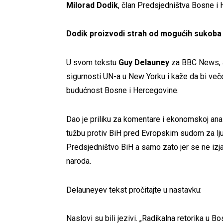
Milorad Dodik
, član Predsjedništva Bosne i
Dodik proizvodi strah od mogućih sukoba
U svom tekstu
Guy Delauney
za BBC News, a
sigurnosti UN-a u New Yorku i kaže da bi ve
budućnost Bosne i Hercegovine.
Dao je priliku za komentare i ekonomskoj anal
tužbu protiv BiH pred Evropskim sudom za lju
Predsjedništvo BiH a samo zato jer se ne izja
naroda.
Delauneyev tekst pročitajte u nastavku:
Naslovi su bili jezivi. „Radikalna retorika u B