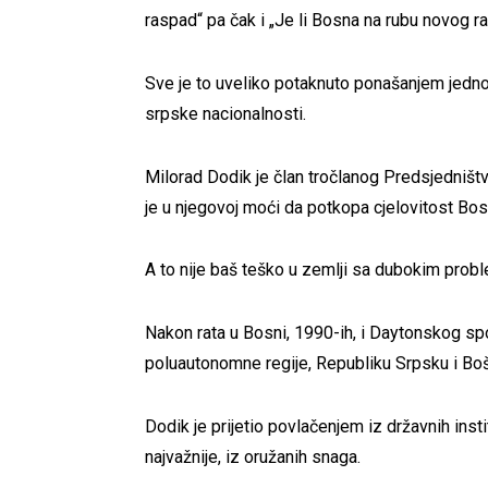
raspad“ pa čak i „Je li Bosna na rubu novog ra
Sve je to uveliko potaknuto ponašanjem jedn
srpske nacionalnosti.
Milorad Dodik je član tročlanog Predsjedništva
je u njegovoj moći da potkopa cjelovitost Bos
A to nije baš teško u zemlji sa dubokim prob
Nakon rata u Bosni, 1990-ih, i Daytonskog sp
poluautonomne regije, Republiku Srpsku i Boš
Dodik je prijetio povlačenjem iz državnih insti
najvažnije, iz oružanih snaga.