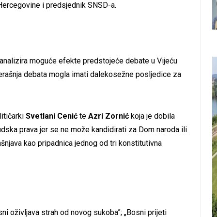
 Hercegovine i predsjednik SNSD-a.
nalizira moguće efekte predstojeće debate u Vijeću
čerašnja debata mogla imati dalekosežne posljedice za
itičarki
Svetlani Cenić
te
Azri Zornić
koja je dobila
dska prava jer se ne može kandidirati za Dom naroda ili
šnjava kao pripadnica jednog od tri konstitutivna
osni oživljava strah od novog sukoba”; „Bosni prijeti