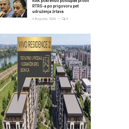
RAK pokrenuo postupak protiv
RTRS-a po prigovoru pet
udruženja žrtava
6 Augusta, 2026
0