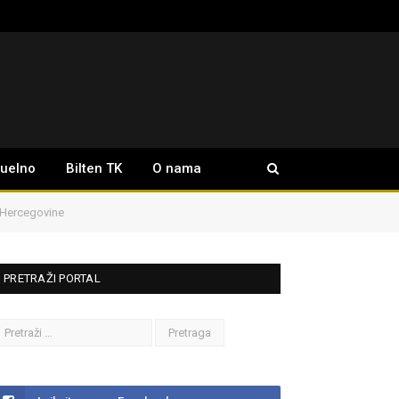
tuelno
Bilten TK
O nama
 Hercegovine
PRETRAŽI PORTAL