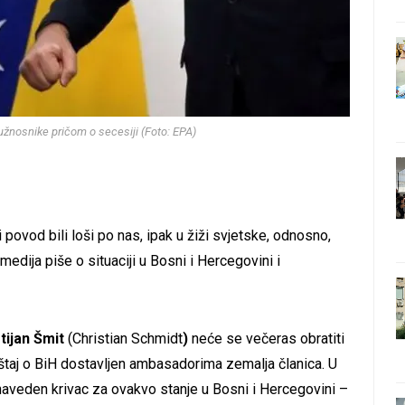
žnosnike pričom o secesiji (Foto: EPA)
 povod bili loši po nas, ipak u žiži svjetske, odnosno,
medija piše o situaciji u Bosni i Hercegovini i
tijan Šmit
(Christian Schmidt
)
neće se večeras obratiti
ještaj o BiH dostavljen ambasadorima zemalja članica. U
no naveden krivac za ovakvo stanje u Bosni i Hercegovini –