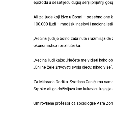
epizodu u desetljeću dugoj seriji prijetnji go
Ali za ljude koji žive u Bosni – posebno one k
100.000 ljudi – medijski naslovi i nacionalisti
„Većina ljudi je bolno zabrinuta i razmišlja da
ekonomistica i analitičarka.
„Većina ljudi kaže: „Nećete me vidjeti kako o
„Oni ne žele žrtvovati svoju djecu: nikad više“.
Za Milorada Dodika, Svetlana Cenić ima samo 
Srpske ali ga doživljava kao kukavicu kojoj je g
Umirovljena profesorica sociologije Azra Zorn