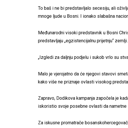
To baš i ne bi predstavljalo secesiju, ali oži
mnoge ljude u Bosni. I ionako slabašna naciona
Međunarodni visoki predstavnik u Bosni Chri
predstavljaju „egzistencijalnu prijetnju“ zemlji.
„Izgledi za daljnju podjelu i sukob vrlo su st
Malo je vjerojatno da će njegovi stavovi smetat
kako više ne priznaje ovlasti visokog predsta
Zapravo, Dodikova kampanja započela je kada
iskoristio svoje posebne ovlasti da nametne 
Za iskusne promatrače bosanskohercegovačkih