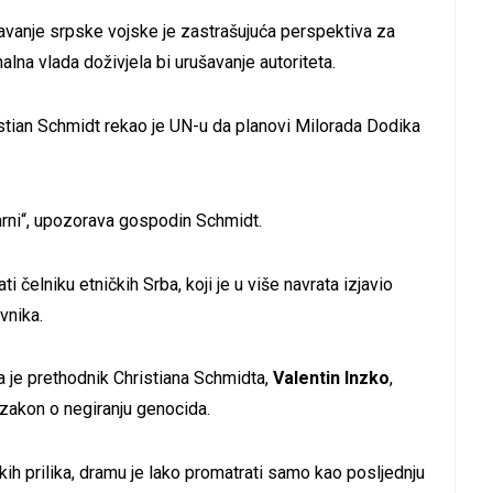
vljavanje srpske vojske je zastrašujuća perspektiva za
lna vlada doživjela bi urušavanje autoriteta.
stian Schmidt rekao je UN-u da planovi Milorada Dodika
varni“, upozorava gospodin Schmidt.
i čelniku etničkih Srba, koji je u više navrata izjavio
vnika.
 je prethodnik Christiana Schmidta,
Valentin Inzko
,
zakon o negiranju genocida.
 prilika, dramu je lako promatrati samo kao posljednju