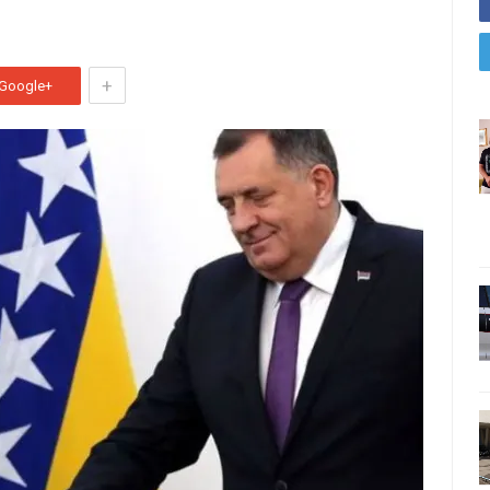
+
Google+