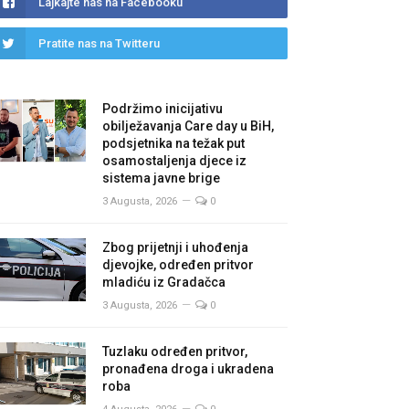
Lajkajte nas na Facebooku
Pratite nas na Twitteru
Podržimo inicijativu
obilježavanja Care day u BiH,
podsjetnika na težak put
osamostaljenja djece iz
sistema javne brige
3 Augusta, 2026
0
Zbog prijetnji i uhođenja
djevojke, određen pritvor
mladiću iz Gradačca
3 Augusta, 2026
0
Tuzlaku određen pritvor,
pronađena droga i ukradena
roba