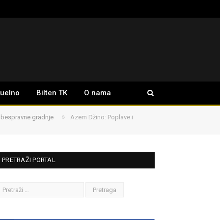
tuelno
Bilten TK
O nama
»
 i bespravne gradnje
Azem Džino: Poplave i
PRETRAŽI PORTAL