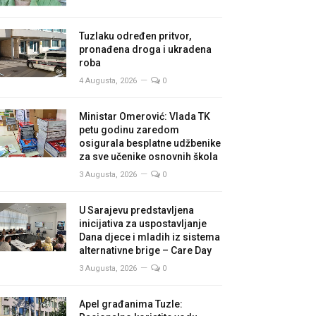
Tuzlaku određen pritvor,
pronađena droga i ukradena
roba
4 Augusta, 2026
0
Ministar Omerović: Vlada TK
petu godinu zaredom
osigurala besplatne udžbenike
za sve učenike osnovnih škola
3 Augusta, 2026
0
U Sarajevu predstavljena
inicijativa za uspostavljanje
Dana djece i mladih iz sistema
alternativne brige – Care Day
3 Augusta, 2026
0
Apel građanima Tuzle: