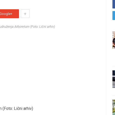
+
Google+
druženja Arboretum (Foto: Lični arhiv)
(Foto: Lični arhiv)