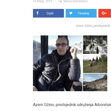
16 Maja, 2019
Nema komentara
Dijeli
Tweetaj
Azem Džino, predsjednik u
Azem Džino, predsjednik udruženja Arboretum 