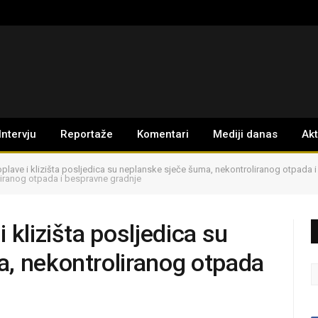
Intervju
Reportaže
Komentari
Mediji danas
Ak
plave i klizišta posljedica su neplanske sječe šuma, nekontroliranog otpada
liranog otpada i bespravne gradnje
 klizišta posljedica su
, nekontroliranog otpada