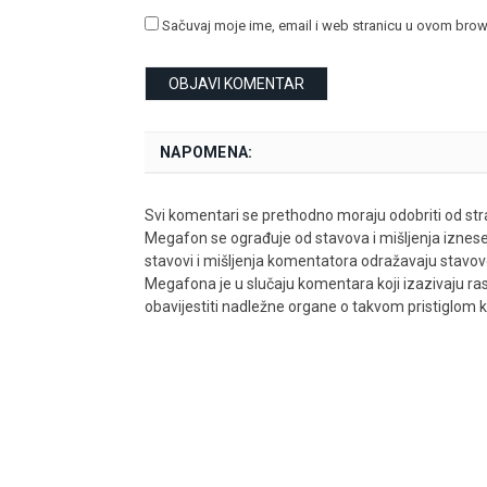
Sačuvaj moje ime, email i web stranicu u ovom bro
NAPOMENA:
Svi komentari se prethodno moraju odobriti od stra
Megafon se ograđuje od stavova i mišljenja iznes
stavovi i mišljenja komentatora odražavaju stavove i
Megafona je u slučaju komentara koji izazivaju rasn
obavijestiti nadležne organe o takvom pristiglom