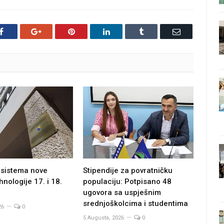
Facebook
Google+
Pinterest
LinkedIn
Tumblr
Email
 sistema nove
Stipendije za povratničku
hnologije 17. i 18.
populaciju: Potpisano 48
ugovora sa uspješnim
srednjoškolcima i studentima
26
0
5 Augusta, 2026
0