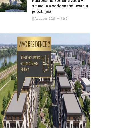
Racionalno koristite vodu –
situacija u vodosnabdijevanju
je ozbiljna
5 Augusta, 2026
0