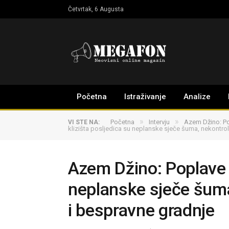
Četvrtak, 6 Augusta
Početna
Istraživanje
Analize
»
»
Početna
Intervju
Azem Džino: Po
VI STE NA:
klizišta posljedica su neplanske sječe šuma, nekontro
Azem Džino: Poplave i
neplanske sječe šuma
i bespravne gradnje