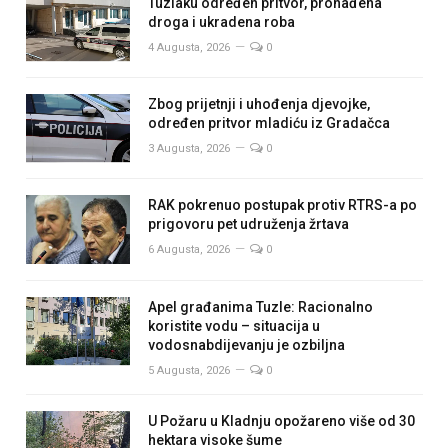
Tuzlaku određen pritvor, pronađena
droga i ukradena roba
4 Augusta, 2026
0
Zbog prijetnji i uhođenja djevojke,
određen pritvor mladiću iz Gradačca
3 Augusta, 2026
0
RAK pokrenuo postupak protiv RTRS-a po
prigovoru pet udruženja žrtava
6 Augusta, 2026
0
Apel građanima Tuzle: Racionalno
koristite vodu – situacija u
vodosnabdijevanju je ozbiljna
5 Augusta, 2026
0
U Požaru u Kladnju opožareno više od 30
hektara visoke šume