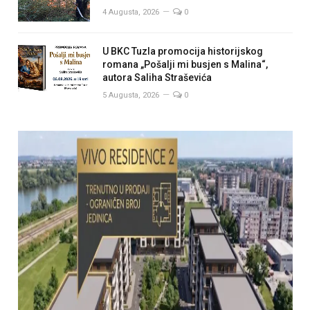
4 Augusta, 2026
0
U BKC Tuzla promocija historijskog
romana „Pošalji mi busjen s Malina“,
autora Saliha Straševića
5 Augusta, 2026
0