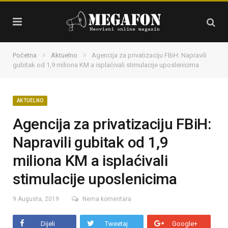
»
»
Početna
Aktuelno
Agencija za privatizaciju FBiH: Napravili
gubitak od 1,9 miliona KM a isplaćivali stimulacije uposlenicima
AKTUELNO
Agencija za privatizaciju FBiH:
Napravili gubitak od 1,9
miliona KM a isplaćivali
stimulacije uposlenicima
9 Augusta, 2019
Nema komentara
Dijeli
Tweetaj
Google+