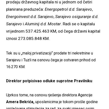
prodaju državnog kapitala ni u jednom od četiri
planirana preduzeća:
Energopetrol d.d. Sarajevo
,
Energoinvest d.d. Sarajevo
,
Sarajevo osiguranje d.d.
Sarajevo
i
Aluminij d.d. Mostar
. Radi se o kapitalu
vrijednom 537.425.463 KM, od čega državni kapital
iznosi 273.085.848 KM.
Tek su u „maloj privatizaciji“ prodate tri nekretnine u
Sarajevu i Tuzli na osnovu čega je ostvaren prihod od
16.270 KM.
Direktor potpisivao odluke suprotne Pravilniku
Uprkos tome, na osnovu rješenja direktora Agencije
Amera Bekrića,
uposlenicima je tokom prošle godine
isplaćivana stimulacija za rad, za svaki mjesec osim