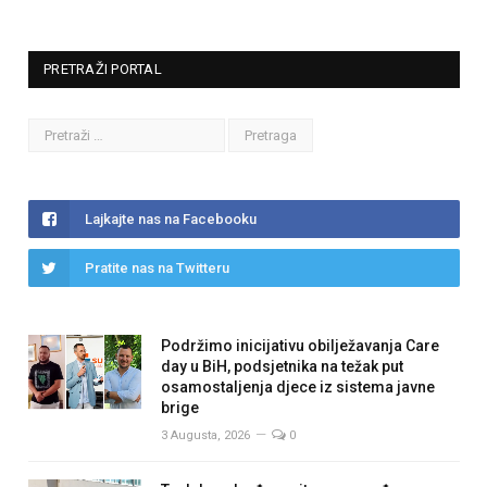
PRETRAŽI PORTAL
Lajkajte nas na Facebooku
Pratite nas na Twitteru
Podržimo inicijativu obilježavanja Care
day u BiH, podsjetnika na težak put
osamostaljenja djece iz sistema javne
brige
3 Augusta, 2026
0