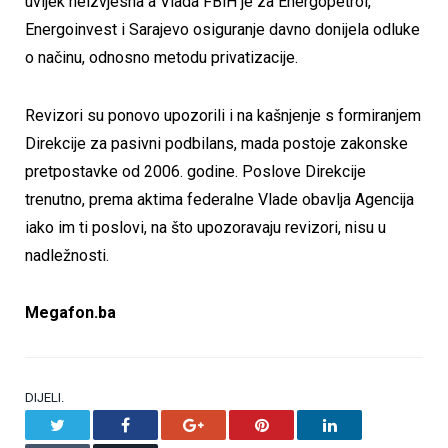
uvijek neizvjesna a Vlada FBiH je za Energopetrol,
Energoinvest i Sarajevo osiguranje davno donijela odluke
o načinu, odnosno metodu privatizacije.
Revizori su ponovo upozorili i na kašnjenje s formiranjem
Direkcije za pasivni podbilans, mada postoje zakonske
pretpostavke od 2006. godine. Poslove Direkcije
trenutno, prema aktima federalne Vlade obavlja Agencija
iako im ti poslovi, na što upozoravaju revizori, nisu u
nadležnosti.
Megafon.ba
DIJELI.
Twitter
Facebook
Google+
Pinterest
LinkedIn