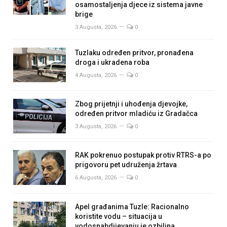
osamostaljenja djece iz sistema javne
brige
3 Augusta, 2026
0
Tuzlaku određen pritvor, pronađena
droga i ukradena roba
4 Augusta, 2026
0
Zbog prijetnji i uhođenja djevojke,
određen pritvor mladiću iz Gradačca
3 Augusta, 2026
0
RAK pokrenuo postupak protiv RTRS-a po
prigovoru pet udruženja žrtava
6 Augusta, 2026
0
Apel građanima Tuzle: Racionalno
koristite vodu – situacija u
vodosnabdijevanju je ozbiljna