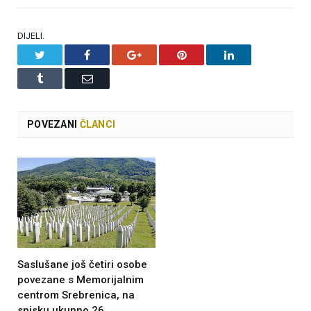
DIJELI.
Twitter
Facebook
Google+
Pinterest
LinkedIn
Tumblr
Email
POVEZANI
ČLANCI
Saslušane još četiri osobe
povezane s Memorijalnim
centrom Srebrenica, na
spisku ukupno 26