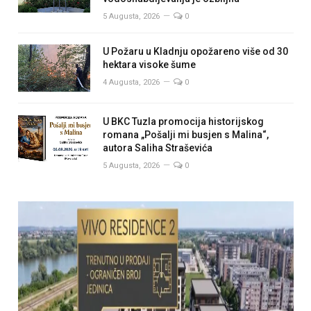
5 Augusta, 2026
0
U Požaru u Kladnju opožareno više od 30
hektara visoke šume
4 Augusta, 2026
0
U BKC Tuzla promocija historijskog
romana „Pošalji mi busjen s Malina“,
autora Saliha Straševića
5 Augusta, 2026
0