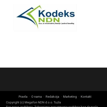
Pravila
O nama
Redakcija
Marketing
Kontakt
Copyright (c) Megafon NDN d.o.o. Tuzla
Sva prava zadržana. Zabranjeno preuzimanje sadržaja bez dozvole