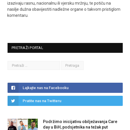
izazivaju rasnu, nacionalnu ili vjersku mržnju, te potiču na
nasilje dužna obavijestiti nadležne organe o takvom pristiglom
komentaru.
PRETRAŽI PORTAL
Lajkajte nas na Facebooku
Pratite nas na Twitteru
Podržimo inicijativu obilježavanja Care
day u BiH, podsjetnika na težak put