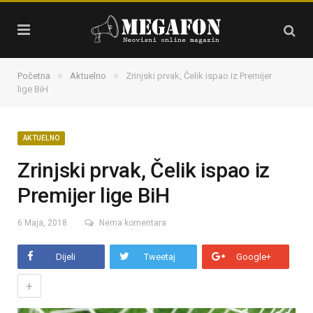
»
»
Početna
Aktuelno
Zrinjski prvak, Čelik ispao iz Premijer
lige BiH
AKTUELNO
Zrinjski prvak, Čelik ispao iz
Premijer lige BiH
6 Maja, 2018
Nema komentara
Dijeli
Tweetaj
Google+
+