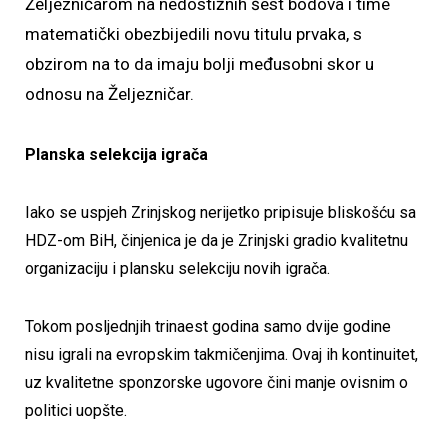
Željezničarom na nedostižnih šest bodova i time
matematički obezbijedili novu titulu prvaka, s
obzirom na to da imaju bolji međusobni skor u
odnosu na Željezničar.
Planska selekcija igrača
Iako se uspjeh Zrinjskog nerijetko pripisuje bliskošću sa
HDZ-om BiH, činjenica je da je Zrinjski gradio kvalitetnu
organizaciju i plansku selekciju novih igrača.
Tokom posljednjih trinaest godina samo dvije godine
nisu igrali na evropskim takmičenjima. Ovaj ih kontinuitet,
uz kvalitetne sponzorske ugovore čini manje ovisnim o
politici uopšte.