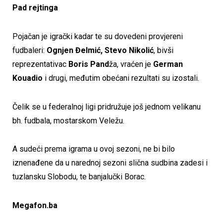
Pad rejtinga
Pojačan je igrački kadar te su dovedeni provjereni
fudbaleri:
Ognjen Đelmić, Stevo Nikolić
, bivši
reprezentativac
Boris Pand
ža, vraćen je
German
Kouadio
i drugi, međutim obećani rezultati su izostali.
Čelik se u federalnoj ligi pridružuje još jednom velikanu
bh. fudbala, mostarskom Veležu.
A sudeći prema igrama u ovoj sezoni, ne bi bilo
iznenađene da u narednoj sezoni slična sudbina zadesi i
tuzlansku Slobodu, te banjalučki Borac.
Megafon.ba