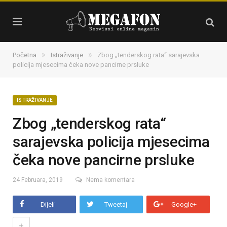
»
»
Početna
Istraživanje
Zbog „tenderskog rata“ sarajevska
policija mjesecima čeka nove pancirne prsluke
ISTRAŽIVANJE
Zbog „tenderskog rata“
sarajevska policija mjesecima
čeka nove pancirne prsluke
24 Februara, 2019
Nema komentara
Dijeli
Tweetaj
Google+
+