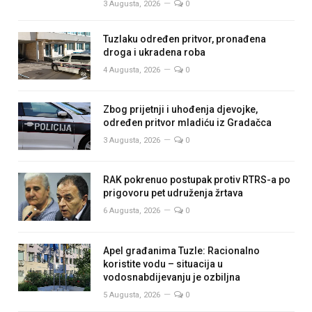
3 Augusta, 2026
0
Tuzlaku određen pritvor, pronađena
droga i ukradena roba
4 Augusta, 2026
0
Zbog prijetnji i uhođenja djevojke,
određen pritvor mladiću iz Gradačca
3 Augusta, 2026
0
RAK pokrenuo postupak protiv RTRS-a po
prigovoru pet udruženja žrtava
6 Augusta, 2026
0
Apel građanima Tuzle: Racionalno
koristite vodu – situacija u
vodosnabdijevanju je ozbiljna
5 Augusta, 2026
0