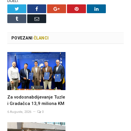
DIJELI.
Twitter
Facebook
Google+
Pinterest
LinkedIn
Tumblr
Email
POVEZANI
ČLANCI
Za vodosnabdijevanje Tuzle
i Gradačca 13,9 miliona KM
6 Augusta, 2026
0