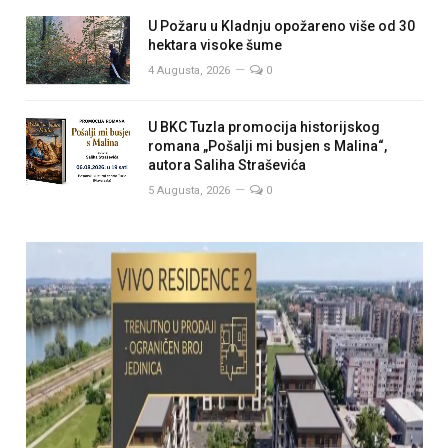
U Požaru u Kladnju opožareno više od 30
hektara visoke šume
4 Augusta, 2026
0
U BKC Tuzla promocija historijskog
romana „Pošalji mi busjen s Malina“,
autora Saliha Straševića
5 Augusta, 2026
0