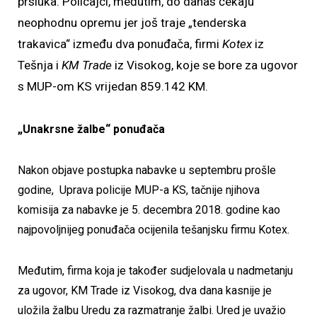
prsluka. Policajci, međutim, do danas čekaju
neophodnu opremu jer još traje „tenderska
trakavica“ između dva ponuđača, firmi
Kotex
iz
Tešnja i
KM Trade
iz Visokog, koje se bore za ugovor
s MUP-om KS vrijedan 859.142 KM.
„Unakrsne žalbe“ ponuđača
Nakon objave postupka nabavke u septembru prošle
godine, Uprava policije MUP-a KS, tačnije njihova
komisija za nabavke je 5. decembra 2018. godine kao
najpovoljnijeg ponuđača ocijenila tešanjsku firmu Kotex.
Međutim, firma koja je također sudjelovala u nadmetanju
za ugovor, KM Trade iz Visokog, dva dana kasnije je
uložila žalbu Uredu za razmatranje žalbi. Ured je uvažio