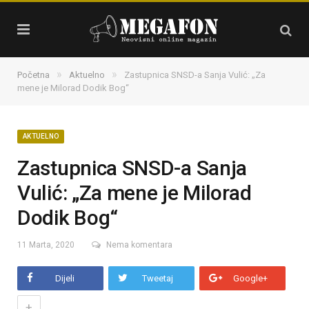
»
»
Početna
Aktuelno
Zastupnica SNSD-a Sanja Vulić: „Za
mene je Milorad Dodik Bog“
AKTUELNO
Zastupnica SNSD-a Sanja
Vulić: „Za mene je Milorad
Dodik Bog“
11 Marta, 2020
Nema komentara
Dijeli
Tweetaj
Google+
+