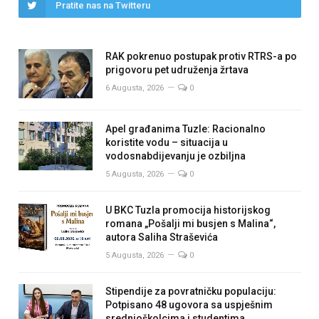
Pratite nas na Twitteru
RAK pokrenuo postupak protiv RTRS-a po
prigovoru pet udruženja žrtava
6 Augusta, 2026
0
Apel građanima Tuzle: Racionalno
koristite vodu – situacija u
vodosnabdijevanju je ozbiljna
5 Augusta, 2026
0
U BKC Tuzla promocija historijskog
romana „Pošalji mi busjen s Malina“,
autora Saliha Straševića
5 Augusta, 2026
0
Stipendije za povratničku populaciju:
Potpisano 48 ugovora sa uspješnim
srednjoškolcima i studentima