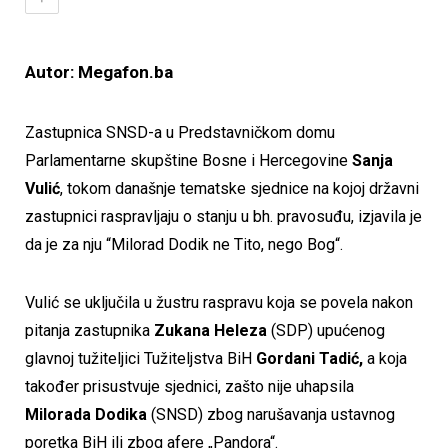
Autor: Megafon.ba
Zastupnica SNSD-a u Predstavničkom domu
Parlamentarne skupštine Bosne i Hercegovine
Sanja
Vulić
, tokom današnje tematske sjednice na kojoj državni
zastupnici raspravljaju o stanju u bh. pravosuđu, izjavila je
da je za nju “Milorad Dodik ne Tito, nego Bog“.
Vulić se uključila u žustru raspravu koja se povela nakon
pitanja zastupnika
Zukana Heleza
(SDP) upućenog
glavnoj tužiteljici Tužiteljstva BiH
Gordani Tadić,
a koja
također prisustvuje sjednici, zašto nije uhapsila
Milorada Dodika
(SNSD) zbog narušavanja ustavnog
poretka BiH ili zbog afere „Pandora“.