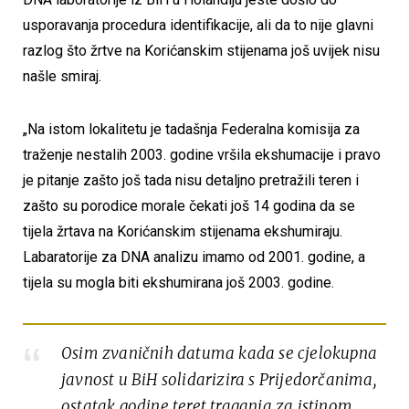
usporavanja procedura identifikacije, ali da to nije glavni
razlog što žrtve na Korićanskim stijenama još uvijek nisu
našle smiraj.
„Na istom lokalitetu je tadašnja Federalna komisija za
traženje nestalih 2003. godine vršila ekshumacije i pravo
je pitanje zašto još tada nisu detaljno pretražili teren i
zašto su porodice morale čekati još 14 godina da se
tijela žrtava na Korićanskim stijenama ekshumiraju.
Labaratorije za DNA analizu imamo od 2001. godine, a
tijela su mogla biti ekshumirana još 2003. godine.
Osim zvaničnih datuma kada se cjelokupna
javnost u BiH solidarizira s Prijedorčanima,
ostatak godine teret traganja za istinom