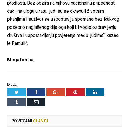
prošlosti. Bez obzira na njihovu nacionalnu pripadnost,
čak i na ulogu u ratu, ljudi su se okrenuli životnim
pitanjima i suživot se uspostavlja spontano bez ikakvog
posebno naglašenog dijaloga koji bi vodio ozdravljenju
društva i uspostavljanju povjerenja među ljudima“, kazao
je Ramulić
Megafon.ba
DIJELI.
Twitter
Facebook
Google+
Pinterest
LinkedIn
Tumblr
Email
POVEZANI
ČLANCI