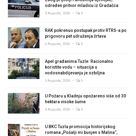
određen pritvor mladiću iz Gradačca
3 Augusta, 2026
0
RAK pokrenuo postupak protiv RTRS-a po
prigovoru pet udruženja žrtava
6 Augusta, 2026
0
Apel građanima Tuzle: Racionalno
koristite vodu – situacija u
vodosnabdijevanju je ozbiljna
5 Augusta, 2026
0
U Požaru u Kladnju opožareno više od 30
hektara visoke šume
4 Augusta, 2026
0
U BKC Tuzla promocija historijskog
romana „Pošalji mi busjen s Malina“,