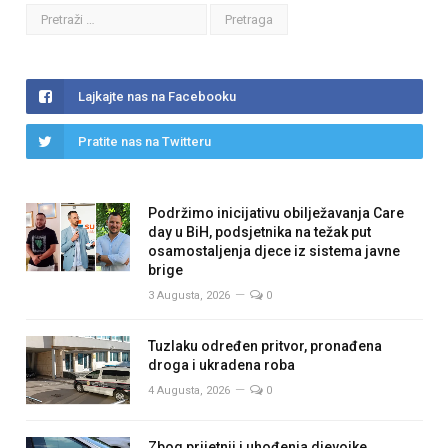
Lajkajte nas na Facebooku
Pratite nas na Twitteru
Podržimo inicijativu obilježavanja Care
day u BiH, podsjetnika na težak put
osamostaljenja djece iz sistema javne
brige
3 Augusta, 2026
0
Tuzlaku određen pritvor, pronađena
droga i ukradena roba
4 Augusta, 2026
0
Zbog prijetnji i uhođenja djevojke,