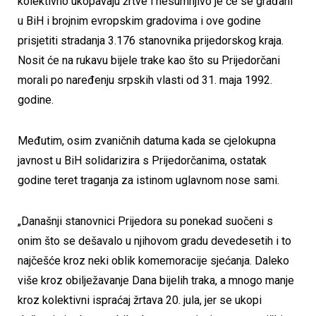
kolektivno ukopavaju žrtve i nesumnjivo je će se građani
u BiH i brojnim evropskim gradovima i ove godine
prisjetiti stradanja 3.176 stanovnika prijedorskog kraja.
Nosit će na rukavu bijele trake kao što su Prijedorčani
morali po naređenju srpskih vlasti od 31. maja 1992.
godine.
Međutim, osim zvaničnih datuma kada se cjelokupna
javnost u BiH solidarizira s Prijedorčanima, ostatak
godine teret traganja za istinom uglavnom nose sami.
„Današnji stanovnici Prijedora su ponekad suočeni s
onim što se dešavalo u njihovom gradu devedesetih i to
najčešće kroz neki oblik komemoracije sjećanja. Daleko
više kroz obilježavanje Dana bijelih traka, a mnogo manje
kroz kolektivni ispraćaj žrtava 20. jula, jer se ukopi