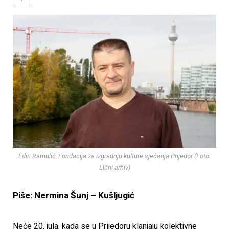
Edin Ramulić, Fondacija za izgradnju kulture sjećanja Prijedor (Foto:
Lični arhiv)
Piše: Nermina Šunj – Kušljugić
Neće 20. jula, kada se u Prijedoru klanjaju kolektivne