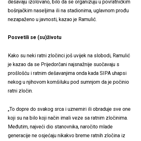
dešavaju izolovano, bilo da se organizuju u povratničkim
bošnjačkim naseljima ili na stadionima, uglavnom prođu
nezapaženo u javnosti, kazao je Ramulić.
Posvetili se (su)životu
Kako su neki ratni zločinci još uvijek na slobodi, Ramulić
je kazao da se Prijedorčani najsnažnije suočavaju s
prošlošću i ratnim dešavanjima onda kada SIPA uhapsi
nekog u njihovom komšiluku pod sumnjom da je počinio
ratni zločin.
„To dopre do svakog srca i uznemiri ili obraduje sve one
koji su na bilo koji način imali veze sa ratnim zločinima.
Međutim, najveći dio stanovnika, naročito mlade
generacije ne osjećaju nikakvo breme ratnih zločina iz