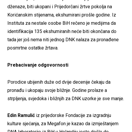
dženaze, biti ukopani i Prijedorčani žrtve pokolja na
Korićanskim stijenama, ekshumirani prošle godine. Iz
Instituta za nestale osobe BiH rečeno je medijima da
identifikacija 135 ekshumiranih neće biti okončana do
tada jer još nema niti jednog DNK nalaza za pronađene
posmrtne ostatke žrtava.
Prebacivanje odgovornosti
Porodice ubijenih duže od dvije decenije čekaju da
pronađu i ukopaju svoje bližnje. Godine prolaze a
strpljenja, svjedoka i bližnjih za DNK uzorke je sve manje.
Edin Ramulić
iz prijedorske Fondacije za izgradnju
kulture sjećanja, za Megafon je kazao da izmještanjem
DNA laboratorije iz BiH u Holandiju jeste došlo do