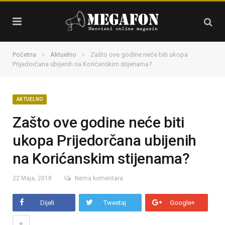
»
»
Početna
Aktuelno
Zašto ove godine neće biti ukopa
Prijedorčana ubijenih na Korićanskim stijenama?
AKTUELNO
Zašto ove godine neće biti
ukopa Prijedorčana ubijenih
na Korićanskim stijenama?
22 Maja, 2018
Nema komentara
Dijeli
Tweetaj
Google+
+