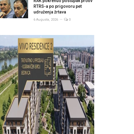
RAK pokrenuo postupak protiv
RTRS-a po prigovoru pet
udruženja žrtava
6 Augusta, 2026
0