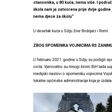
stanovnika, u 80 kuća, nema više. I podru
škola nam je zatvorena prije dvije godine 
nema djece za školu“
.
U desetak kuća u Sižju žive Bošnjaci i Romi.
ZBOG SPOMENIKA VOJNICIMA RS ZANIML
U februaru 2021. godine u Sižju su podigli s
civila. Vjerovatno su mnogi širom BiH tada uopć
medijski naslovi o spomeniku vojnicima Vojske 
lokalne općinske administracije koja je izdal