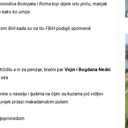
porodica Bošnjaka i Roma koji dijele istu priču, manjak
ju kako ko umije.
širom BiH kada su na tlu FBiH podigli spomenik
ržištu a ni za penzije, bračni par
Vojin i Bogdana Nedić
sira.
ine o naselju i ljudima na čijim su kućama još vidljivi
š uvijek prilazi makadamskim putem.
ljoprivredom.