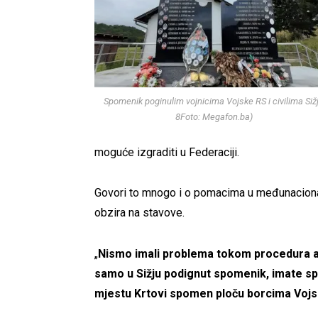
Spomenik poginulim vojnicima Vojske RS i civilima Siž
8Foto: Megafon.ba)
moguće izgraditi u Federaciji.
Govori to mnogo i o pomacima u međunacional
obzira na stavove.
„
Nismo imali problema tokom procedura ali tr
samo u Sižju podignut spomenik, imate s
mjestu Krtovi spomen ploču borcima Voj