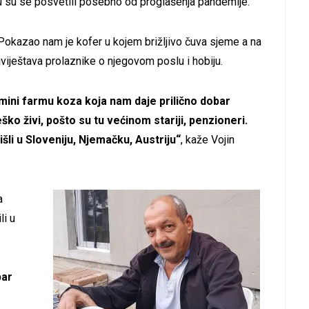
u su se posvetili posebno od proglašenja pandemije.
 Pokazao nam je kofer u kojem brižljivo čuva sjeme a na
viještava prolaznike o njegovom poslu i hobiju.
mini farmu koza koja nam daje prilično dobar
ko živi, pošto su tu većinom stariji, penzioneri.
li u Sloveniju, Njemačku, Austriju“
, kaže Vojin
a
li u
par