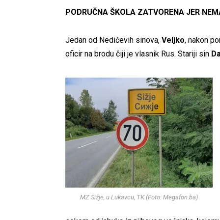
PODRUČNA ŠKOLA ZATVORENA JER NEM
Jedan od Nedićevih sinova,
Veljko
, nakon po
oficir na brodu čiji je vlasnik Rus. Stariji sin
Da
MZ Sižje, u Lukavcu, TK (Foto: Megafon.ba)