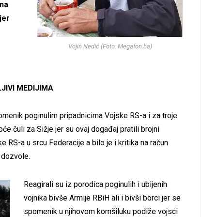
čna
jer
Vojin Nedić (Foto: Megafon.ba)
JIVI MEDIJIMA
pomenik poginulim pripadnicima Vojske RS-a i za troje
e čuli za Sižje jer su ovaj događaj pratili brojni
RS-a u srcu Federacije a bilo je i kritika na račun
a dozvole.
Reagirali su iz porodica poginulih i ubijenih
vojnika bivše Armije RBiH ali i bivši borci jer se
spomenik u njihovom komšiluku podiže vojsci