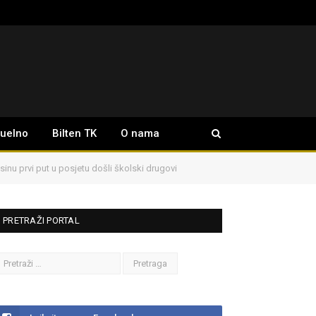
tuelno
Bilten TK
O nama
sinu prvi put u posjetu došli školski drugovi
PRETRAŽI PORTAL