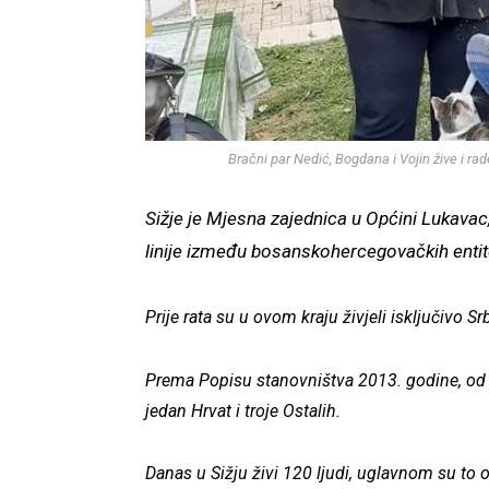
Bračni par Nedić, Bogdana i Vojin žive i ra
Sižje je Mjesna zajednica u Općini Lukavac
linije između bosanskohercegovačkih entite
Prije rata su u ovom kraju živjeli isključivo Srb
Prema Popisu stanovništva 2013. godine, od u
jedan Hrvat i troje Ostalih.
Danas u Sižju živi 120 ljudi, uglavnom su to o