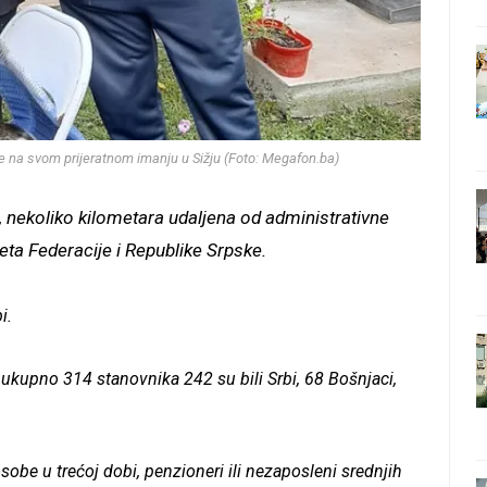
de na svom prijeratnom imanju u Sižju (Foto: Megafon.ba)
, nekoliko kilometara udaljena od administrativne
ta Federacije i Republike Srpske.
i.
kupno 314 stanovnika 242 su bili Srbi, 68 Bošnjaci,
sobe u trećoj dobi, penzioneri ili nezaposleni srednjih