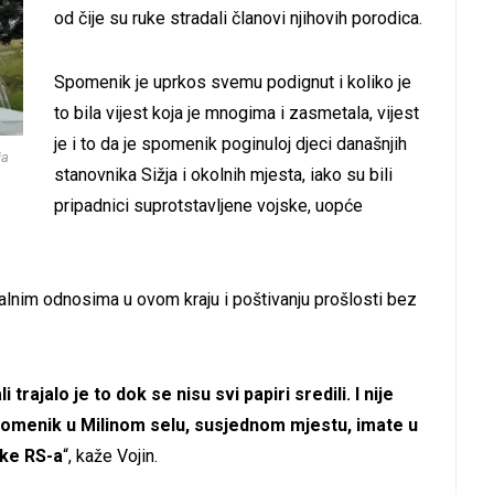
od čije su ruke stradali članovi njihovih porodica.
Spomenik je uprkos svemu podignut i koliko je
to bila vijest koja je mnogima i zasmetala, vijest
je i to da je spomenik poginuloj djeci današnjih
ja
stanovnika Sižja i okolnih mjesta, iako su bili
pripadnici suprotstavljene vojske, uopće
nim odnosima u ovom kraju i poštivanju prošlosti bez
ajalo je to dok se nisu svi papiri sredili. I nije
pomenik u Milinom selu, susjednom mjestu, imate u
ske RS-a
“, kaže Vojin.