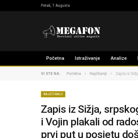
Petak, 7 Augusta
Početna
Istraživanje
Analize
»
»
Početna
Najčitaniji
Zapis iz Siž
VI STE NA:
NAJČITANIJI
Zapis iz Sižja, srpsk
i Vojin plakali od rad
prvi put u posjetu do