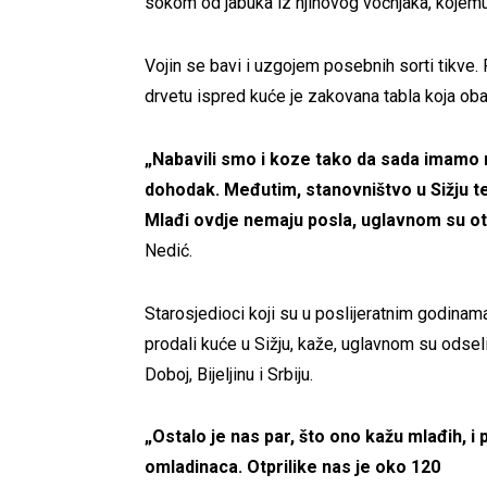
sokom od jabuka iz njihovog voćnjaka, kojem
Vojin se bavi i uzgojem posebnih sorti tikve.
drvetu ispred kuće je zakovana tabla koja oba
„Nabavili smo i koze tako da sada imamo 
dohodak. Međutim, stanovništvo u Sižju teš
Mlađi ovdje nemaju posla, uglavnom su otiš
Nedić.
Starosjedioci koji su u poslijeratnim godinam
prodali kuće u Sižju, kaže, uglavnom su odseli
Doboj, Bijeljinu i Srbiju.
„Ostalo je nas par, što ono kažu mlađih, i 
omladinaca. Otprilike nas je oko 120