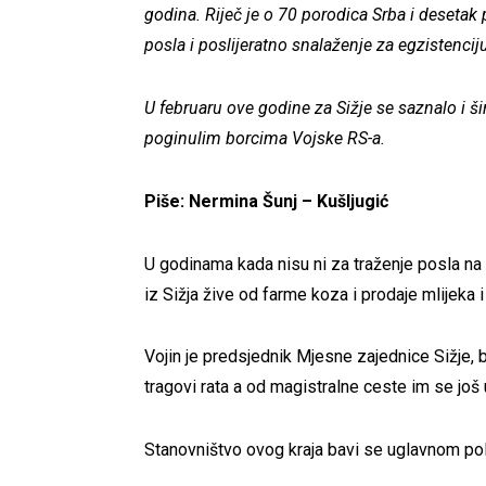
godina. Riječ je o 70 porodica Srba i desetak 
posla i poslijeratno snalaženje za egzistenci
U februaru ove godine za Sižje se saznalo i 
poginulim borcima Vojske RS-a.
Piše: Nermina Šunj – Kušljugić
U godinama kada nisu ni za traženje posla na t
iz Sižja žive od farme koza i prodaje mlijeka i 
Vojin je predsjednik Mjesne zajednice Sižje, br
tragovi rata a od magistralne ceste im se jo
Stanovništvo ovog kraja bavi se uglavnom po