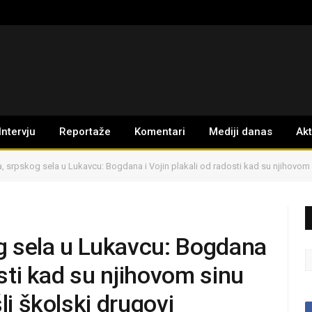
Intervju
Reportaže
Komentari
Mediji danas
Ak
ja, srpskog sela u Lukavcu: Bogdana i Vojin plakali od radosti kad su njihovom 
og sela u Lukavcu: Bogdana
osti kad su njihovom sinu
šli školski drugovi