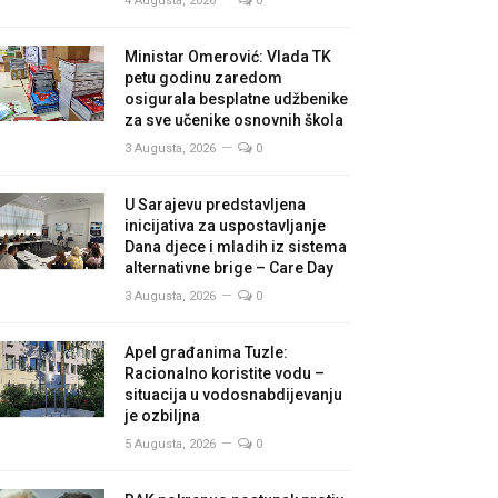
4 Augusta, 2026
0
Ministar Omerović: Vlada TK
petu godinu zaredom
osigurala besplatne udžbenike
za sve učenike osnovnih škola
3 Augusta, 2026
0
U Sarajevu predstavljena
inicijativa za uspostavljanje
Dana djece i mladih iz sistema
alternativne brige – Care Day
3 Augusta, 2026
0
Apel građanima Tuzle:
Racionalno koristite vodu –
situacija u vodosnabdijevanju
je ozbiljna
5 Augusta, 2026
0