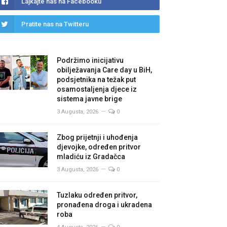
Lajkajte nas na Facebooku
Pratite nas na Twitteru
Podržimo inicijativu
obilježavanja Care day u BiH,
podsjetnika na težak put
osamostaljenja djece iz
sistema javne brige
3 Augusta, 2026
0
Zbog prijetnji i uhođenja
djevojke, određen pritvor
mladiću iz Gradačca
3 Augusta, 2026
0
Tuzlaku određen pritvor,
pronađena droga i ukradena
roba