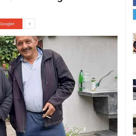
+
Google+