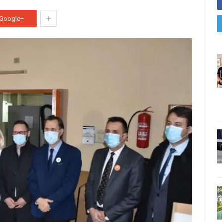
+
Google+