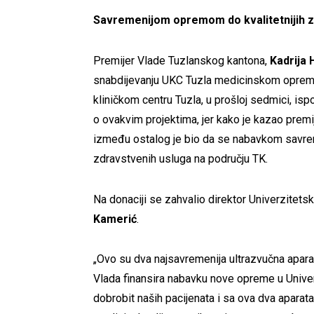
Savremenijom opremom do kvalitetnijih z
Premijer Vlade Tuzlanskog kantona,
Kadrija 
snabdijevanju UKC Tuzla medicinskom opremo
kliničkom centru Tuzla, u prošloj sedmici, isp
o ovakvim projektima, jer kako je kazao premi
između ostalog je bio da se nabavkom savre
zdravstvenih usluga na području TK.
Na donaciji se zahvalio direktor Univerzitetsk
Kamerić
.
„Ovo su dva najsavremenija ultrazvučna aparat
Vlada finansira nabavku nove opreme u Univer
dobrobit naših pacijenata i sa ova dva aparata