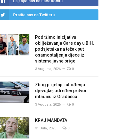
Lajkajte nas na Facebooku
Pratite nas na Twitteru
Podržimo inicijativu
obilježavanja Care day u BiH,
podsjetnika na težak put
osamostaljenja djece iz
sistema javne brige
3 Augusta, 2026
0
Zbog prijetnji i uhođenja
djevojke, određen pritvor
mladiću iz Gradačca
3 Augusta, 2026
0
KRAJ MANDATA
31 Jula, 2026
0