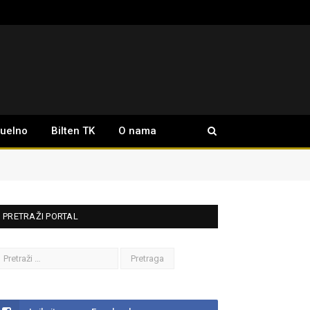
tuelno
Bilten TK
O nama
PRETRAŽI PORTAL