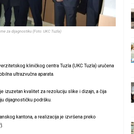
e za dijagnostiku (Foto: UKC Tuzla)
iverzitetskog kliničkog centra Tuzla (UKC Tuzla) uručena
bilna ultrazvučna aparata.
 izuzetan kvalitet za rezoluciju slike i dizajn, a čija
iju dijagnostičku podršku.
anskog kantona, a realizacija je izvršena preko
).