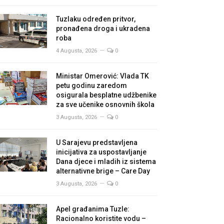
Tuzlaku određen pritvor,
pronađena droga i ukradena
roba
4 Augusta, 2026
0
Ministar Omerović: Vlada TK
petu godinu zaredom
osigurala besplatne udžbenike
za sve učenike osnovnih škola
3 Augusta, 2026
0
U Sarajevu predstavljena
inicijativa za uspostavljanje
Dana djece i mladih iz sistema
alternativne brige – Care Day
3 Augusta, 2026
0
Apel građanima Tuzle:
Racionalno koristite vodu –