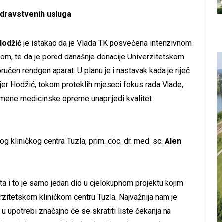
dravstvenih usluga
Hodžić
je istakao da je Vlada TK posvećena intenzivnom
m, te da je pored današnje donacije Univerzitetskom
oručen rendgen aparat. U planu je i nastavak kada je riječ
jer Hodžić, tokom proteklih mjeseci fokus rada Vlade,
mene medicinske opreme unaprijedi kvalitet
og kliničkog centra Tuzla, prim. doc. dr. med. sc.
Alen
a i to je samo jedan dio u cjelokupnom projektu kojim
zitetskom kliničkom centru Tuzla. Najvažnija nam je
 u upotrebi značajno će se skratiti liste čekanja na