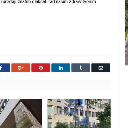
i uređaji znatno olakšati rad našim zdravstvenim
Facebook
Google+
Pinterest
LinkedIn
Tumblr
Email