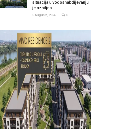
situacija u vodosnabdijevanju
je ozbiljna
5 Augusta, 2026
0