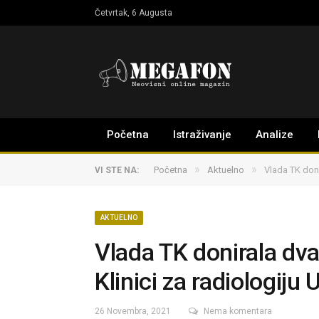
Četvrtak, 6 Augusta
Početna
Istraživanje
Analize
»
»
Početna
Aktuelno
Vlada TK doni
VI STE NA:
AKTUELNO
Vlada TK donirala dva
Klinici za radiologiju
26 Novembra, 2021
Nema komentara