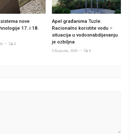
 sistema nove
Apel građanima Tuzle:
hnologije 17. i 18.
Racionalno koristite vodu –
situacija u vodosnabdijevanju
je ozbiljna
26
0
5 Augusta, 2026
0