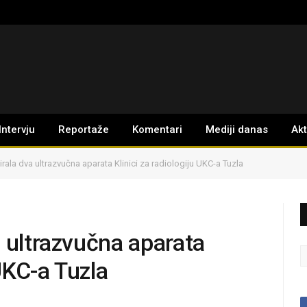
Intervju
Reportaže
Komentari
Mediji danas
Ak
rala dva ultrazvučna aparata Klinici za radiologiju UKC-a Tuzla
 ultrazvučna aparata
 UKC-a Tuzla