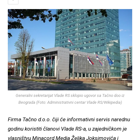
Generalni sekretarijat Vlade RS sklopio ugovor sa Tačno doo iz
Beograda (Foto: Administrativni centar Vlade RS/Wikipedia)
Firma Tačno d.o.o. čiji će informativni servis narednu
godinu koristiti članovi Vlade RS-a, u zajedničkom je
vlasništvu Minacord Media Željka Joksimovića i