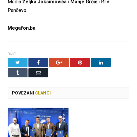
Media
Željka Joksimovića
i
Manje Grčić
i RTV
Pančevo.
Megafon.ba
DIJELI.
Twitter
Facebook
Google+
Pinterest
LinkedIn
Tumblr
Email
POVEZANI
ČLANCI