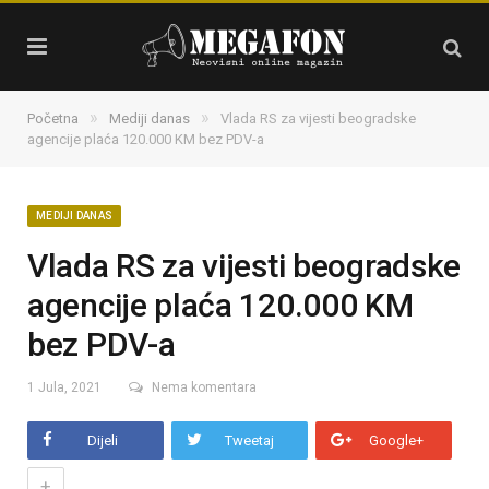
»
»
Početna
Mediji danas
Vlada RS za vijesti beogradske
agencije plaća 120.000 KM bez PDV-a
MEDIJI DANAS
Vlada RS za vijesti beogradske
agencije plaća 120.000 KM
bez PDV-a
1 Jula, 2021
Nema komentara
Dijeli
Tweetaj
Google+
+