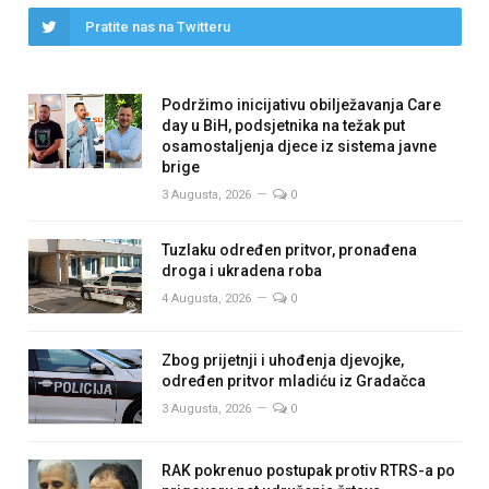
Pratite nas na Twitteru
Podržimo inicijativu obilježavanja Care
day u BiH, podsjetnika na težak put
osamostaljenja djece iz sistema javne
brige
3 Augusta, 2026
0
Tuzlaku određen pritvor, pronađena
droga i ukradena roba
4 Augusta, 2026
0
Zbog prijetnji i uhođenja djevojke,
određen pritvor mladiću iz Gradačca
3 Augusta, 2026
0
RAK pokrenuo postupak protiv RTRS-a po