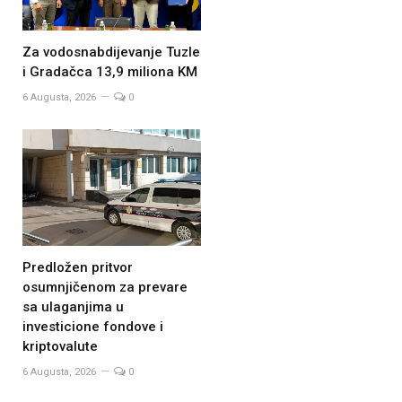
Za vodosnabdijevanje Tuzle
i Gradačca 13,9 miliona KM
6 Augusta, 2026
0
Predložen pritvor
osumnjičenom za prevare
sa ulaganjima u
investicione fondove i
kriptovalute
6 Augusta, 2026
0