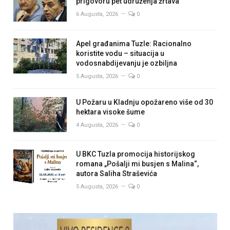
prigovoru pet udruženja žrtava
6 Augusta, 2026
0
Apel građanima Tuzle: Racionalno
koristite vodu – situacija u
vodosnabdijevanju je ozbiljna
5 Augusta, 2026
0
U Požaru u Kladnju opožareno više od 30
hektara visoke šume
4 Augusta, 2026
0
U BKC Tuzla promocija historijskog
romana „Pošalji mi busjen s Malina“,
autora Saliha Straševića
5 Augusta, 2026
0