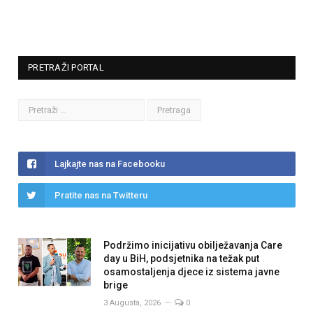
PRETRAŽI PORTAL
Lajkajte nas na Facebooku
Pratite nas na Twitteru
Podržimo inicijativu obilježavanja Care
day u BiH, podsjetnika na težak put
osamostaljenja djece iz sistema javne
brige
3 Augusta, 2026
0