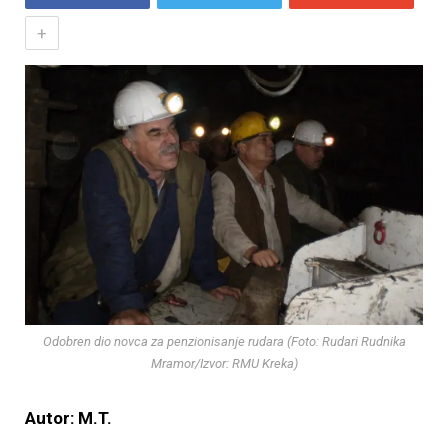
+
Odobren dio novca za penzionisanje rudara (Foto: Rudari Rudnika
Mramor/Izvor: RMU Kreka)
Autor: M.T.