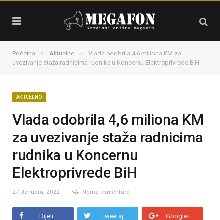
»
»
Početna
Aktuelno
Vlada odobrila 4,6 miliona KM za
uvezivanje staža radnicima rudnika u Koncernu Elektroprivrede BiH
AKTUELNO
Vlada odobrila 4,6 miliona KM
za uvezivanje staža radnicima
rudnika u Koncernu
Elektroprivrede BiH
27 Januara, 2022
Nema komentara
Dijeli
Tweetaj
Google+