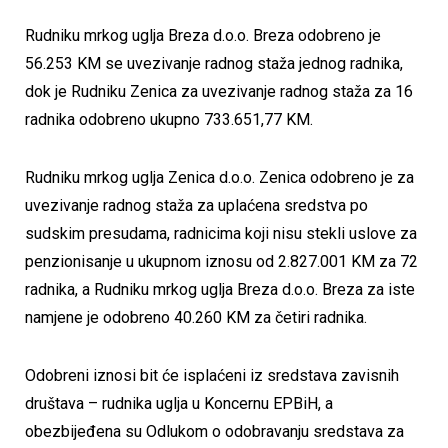
Rudniku mrkog uglja Breza d.o.o. Breza odobreno je
56.253 KM se uvezivanje radnog staža jednog radnika,
dok je Rudniku Zenica za uvezivanje radnog staža za 16
radnika odobreno ukupno 733.651,77 KM.
Rudniku mrkog uglja Zenica d.o.o. Zenica odobreno je za
uvezivanje radnog staža za uplaćena sredstva po
sudskim presudama, radnicima koji nisu stekli uslove za
penzionisanje u ukupnom iznosu od 2.827.001 KM za 72
radnika, a Rudniku mrkog uglja Breza d.o.o. Breza za iste
namjene je odobreno 40.260 KM za četiri radnika.
Odobreni iznosi bit će isplaćeni iz sredstava zavisnih
društava – rudnika uglja u Koncernu EPBiH, a
obezbijeđena su Odlukom o odobravanju sredstava za