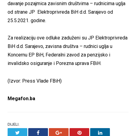
davanje pozajmica zavisnim društvima – rudnicima uglja
od strane JP Elektroprivreda BiH d.d. Sarajevo od
25.5.2021. godine.
Za realizaciju ove odluke zaduženi su JP Elektroprivreda
BiH d.d. Sarajevo, zavisna društva – rudnici uglja u
Koncernu EP BiH, Federalni zavod za penzijsko i
invalidsko osiguranje i Porezna uprava FBiH.
(Izvor: Press Vlade FBiH)
Megafon.ba
DIJELI.
Twitter
Facebook
Google+
Pinterest
LinkedIn