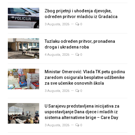
Zbog prijetnji i uhođenja djevojke,
određen pritvor mladiću iz Gradačca
3 Augusta, 2026
0
Tuzlaku određen pritvor, pronađena
droga i ukradena roba
4 Augusta, 2026
0
Ministar Omerović: Vlada TK petu godinu
zaredom osigurala besplatne udžbenike
za sve učenike osnovnih škola
3 Augusta, 2026
0
U Sarajevu predstavljena inicijativa za
uspostavljanje Dana djece i mladih iz
sistema alternativne brige – Care Day
3 Augusta, 2026
0