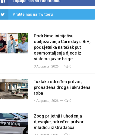
Lajkajte nas na Facebooku
Pratite nas na Twitteru
Podržimo inicijativu
obilježavanja Care day u BiH,
podsjetnika na težak put
osamostaljenja djece iz
sistema javne brige
3 Augusta, 2026
0
Tuzlaku određen pritvor,
pronađena droga i ukradena
roba
4 Augusta, 2026
0
Zbog prijetnji i uhođenja
djevojke, određen pritvor
mladiću iz Gradačca