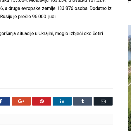
rsku 157.004, Moldaviju 103.254, Slovačku 101.529,
406, a druge evropske zemlje 133.876 osoba. Dodatno iz
usiju je prešlo 96.000 ljudi.
šanja situacije u Ukrajini, moglo izbjeći oko četiri
Facebook
Google+
Pinterest
LinkedIn
Tumblr
Email