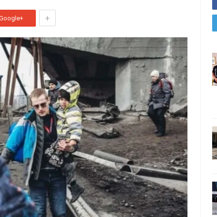
+
Google+