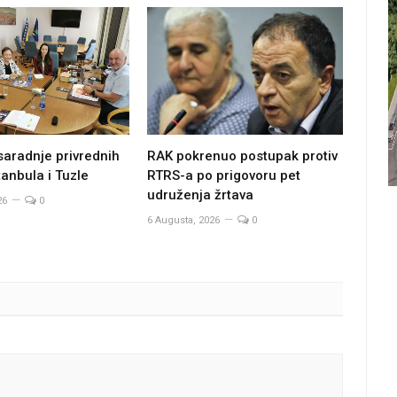
saradnje privrednih
RAK pokrenuo postupak protiv
anbula i Tuzle
RTRS-a po prigovoru pet
udruženja žrtava
26
0
6 Augusta, 2026
0