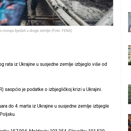
o moraju bježati u druge zemlje (Foto: FENA)
og rata iz Ukrajine u susjedne zemlje izbjeglo više od
saopćio je podatke o izbjegličkoj krizi u Ukrajini.
ara do 4. marta iz Ukrajine u susjedne zemlje izbjegle
Poljsku.