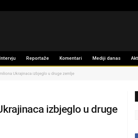
Intervju
Reportaže
Komentari
Mediji danas
Ak
miliona Ukrajinaca izbjeglo u druge zemlje
Ukrajinaca izbjeglo u druge