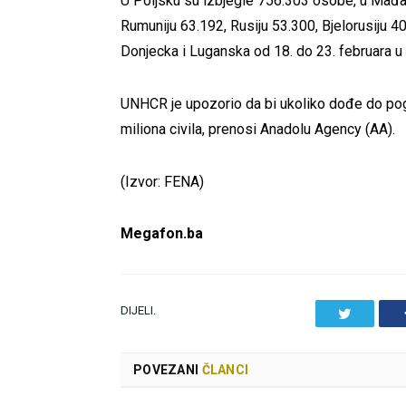
U Poljsku su izbjegle 756.303 osobe, u Mađa
Rumuniju 63.192, Rusiju 53.300, Bjelorusiju 
Donjecka i Luganska od 18. do 23. februara u R
UNHCR je upozorio da bi ukoliko dođe do pogor
miliona civila, prenosi Anadolu Agency (AA).
(Izvor: FENA)
Megafon.ba
DIJELI.
Twitter
POVEZANI
ČLANCI