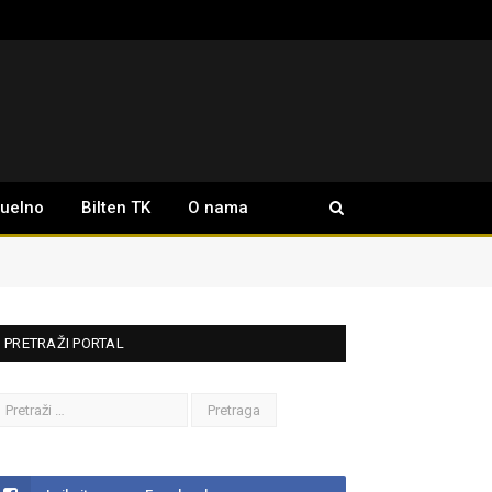
tuelno
Bilten TK
O nama
PRETRAŽI PORTAL