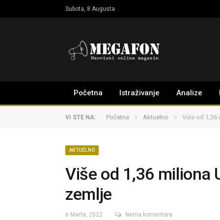
Subota, 8 Augusta
Početna
Istraživanje
Analize
»
»
Početna
Aktuelno
Više od 1,36 
VI STE NA:
AKTUELNO
Više od 1,36 miliona 
zemlje
6 Marta, 2022
Nema komentara