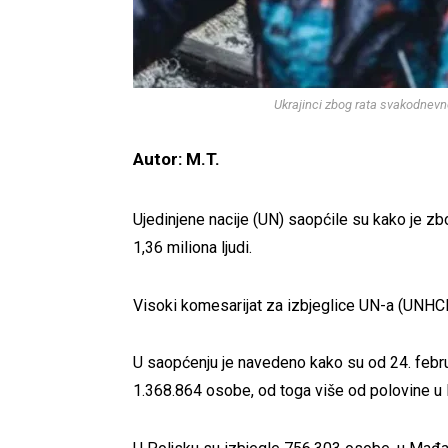
Ukrajinci zbog rata svakodnevn
Autor: M.T.
Ujedinjene nacije (UN) saopćile su kako je zb
1,36 miliona ljudi.
Visoki komesarijat za izbjeglice UN-a (UNHCR) 
U saopćenju je navedeno kako su od 24. febru
1.368.864 osobe, od toga više od polovine u 