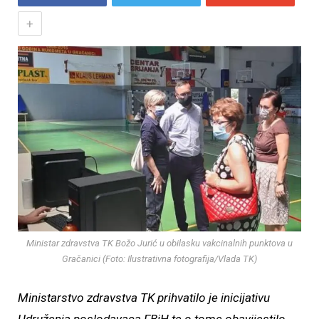
+
Ministar zdravstva TK Božo Jurić u obilasku vakcinalnih punktova u
Gračanici (Foto: Ilustrativna fotografija/Vlada TK)
Ministarstvo zdravstva TK prihvatilo je inicijativu