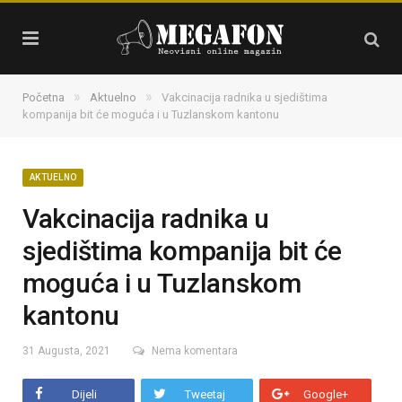
»
»
Početna
Aktuelno
Vakcinacija radnika u sjedištima
kompanija bit će moguća i u Tuzlanskom kantonu
AKTUELNO
Vakcinacija radnika u
sjedištima kompanija bit će
moguća i u Tuzlanskom
kantonu
31 Augusta, 2021
Nema komentara
Dijeli
Tweetaj
Google+