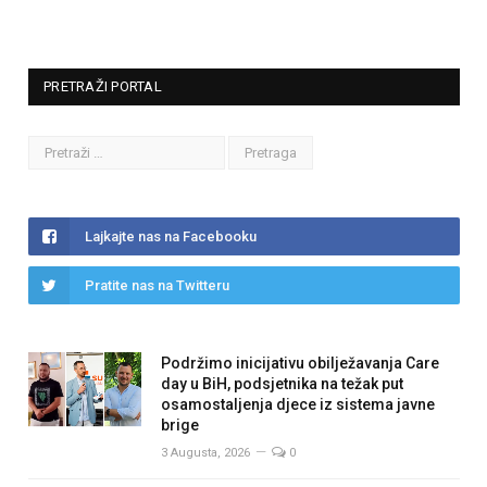
PRETRAŽI PORTAL
Lajkajte nas na Facebooku
Pratite nas na Twitteru
Podržimo inicijativu obilježavanja Care
day u BiH, podsjetnika na težak put
osamostaljenja djece iz sistema javne
brige
3 Augusta, 2026
0