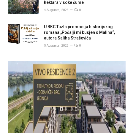
hektara visoke šume
4 Augusta, 2026
0
U BKC Tuzla promocija historijskog
romana „Pošalji mi busjen s Malina“,
autora Saliha Straševića
5 Augusta, 2026
0