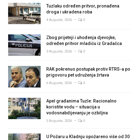
Tuzlaku određen pritvor, pronađena
droga i ukradena roba
4 Augusta, 2026
0
Zbog prijetnji i uhođenja djevojke,
određen pritvor mladiću iz Gradačca
3 Augusta, 2026
0
RAK pokrenuo postupak protiv RTRS-a po
prigovoru pet udruženja žrtava
6 Augusta, 2026
0
Apel građanima Tuzle: Racionalno
koristite vodu – situacija u
vodosnabdijevanju je ozbiljna
5 Augusta, 2026
0
U Požaru u Kladnju opožareno više od 30