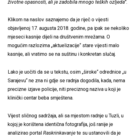
životne opasnosti, ali je zadobila mnogo teških ozljeda”.
Klikom na naslov saznajemo da je riječ o vijesti
objavljenoj 17. augusta 2018. godine, pa ipak se nekoliko
mjeseci kasnije dijeli na društvenim mrežama. O
mogućim razlozima „aktuelizacije“ stare vijesti malo
kasnije, ali vratimo se na suštinu i konkretan slučaj.
Lako je uočiti da se u tekstu, osim „široke“ odrednice „u
Sarajevu“ ne zna ni gdje se radnja dogodila, kada, nema
precizne izjave policije, niti preciznog naziva u koji je
klinički centar beba smještena.
Vijest sličnog sadržaja, ali sa mjestom radnje u Tuzli, u
kojoj je korištena identična fotografija, još ranije je
analizirao portal
Raskrinkavanje
te su ustanovili da je