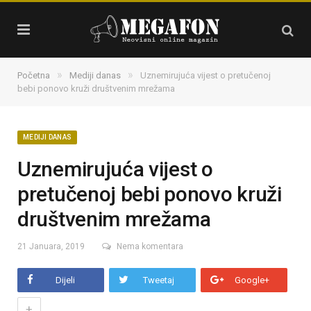
»
»
Početna
Mediji danas
Uznemirujuća vijest o pretučenoj
bebi ponovo kruži društvenim mrežama
MEDIJI DANAS
Uznemirujuća vijest o
pretučenoj bebi ponovo kruži
društvenim mrežama
21 Januara, 2019
Nema komentara
Dijeli
Tweetaj
Google+
+