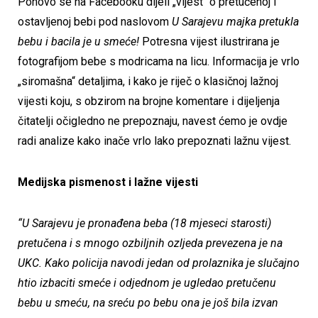
Ponovo se na Facebooku dijeli „vijest“ o pretučenoj i
ostavljenoj bebi pod naslovom
U Sarajevu majka pretukla
bebu i bacila je u smeće!
Potresna vijest ilustrirana je
fotografijom bebe s modricama na licu. Informacija je vrlo
„siromašna“ detaljima, i kako je riječ o klasičnoj lažnoj
vijesti koju, s obzirom na brojne komentare i dijeljenja
čitatelji očigledno ne prepoznaju, navest ćemo je ovdje
radi analize kako inače vrlo lako prepoznati lažnu vijest.
Medijska pismenost i lažne vijesti
“U Sarajevu je pronađena beba (18 mjeseci starosti)
pretučena i s mnogo ozbiljnih ozljeda prevezena je na
UKC. Kako policija navodi jedan od prolaznika je slučajno
htio izbaciti smeće i odjednom je ugledao pretučenu
bebu u smeću, na sreću po bebu ona je još bila izvan