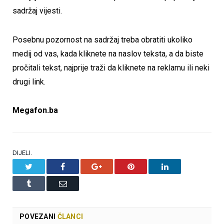
sadržaj vijesti.
Posebnu pozornost na sadržaj treba obratiti ukoliko
medij od vas, kada kliknete na naslov teksta, a da biste
pročitali tekst, najprije traži da kliknete na reklamu ili neki
drugi link.
Megafon.ba
DIJELI.
Twitter
Facebook
Google+
Pinterest
LinkedIn
Tumblr
Email
POVEZANI
ČLANCI