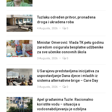
Tuzlaku određen pritvor, pronađena
droga i ukradena roba
4 Augusta, 2026
0
Ministar Omerović: Vlada TK petu godinu
zaredom osigurala besplatne udžbenike
za sve učenike osnovnih škola
3 Augusta, 2026
0
U Sarajevu predstavljena inicijativa za
uspostavljanje Dana djece i mladih iz
sistema alternativne brige – Care Day
3 Augusta, 2026
0
Apel građanima Tuzle: Racionalno
koristite vodu – situacija u
vodosnabdijevanju je ozbiljna