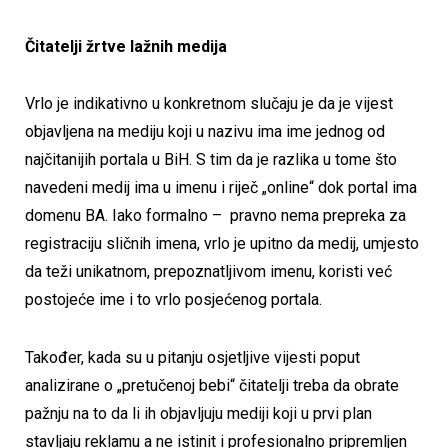
Čitatelji žrtve lažnih medija
Vrlo je indikativno u konkretnom slučaju je da je vijest
objavljena na mediju koji u nazivu ima ime jednog od
najčitanijih portala u BiH. S tim da je razlika u tome što
navedeni medij ima u imenu i riječ „online“ dok portal ima
domenu BA. Iako formalno – pravno nema prepreka za
registraciju sličnih imena, vrlo je upitno da medij, umjesto
da teži unikatnom, prepoznatljivom imenu, koristi već
postojeće ime i to vrlo posjećenog portala.
Također, kada su u pitanju osjetljive vijesti poput
analizirane o „pretučenoj bebi“ čitatelji treba da obrate
pažnju na to da li ih objavljuju mediji koji u prvi plan
stavljaju reklamu a ne istinit i profesionalno pripremljen