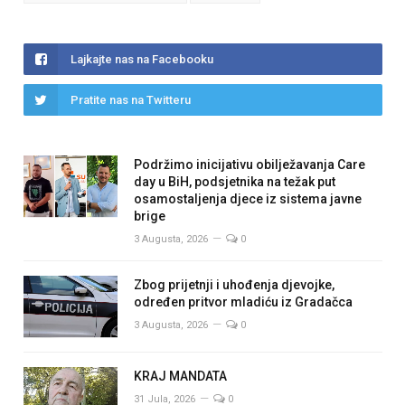
Lajkajte nas na Facebooku
Pratite nas na Twitteru
Podržimo inicijativu obilježavanja Care
day u BiH, podsjetnika na težak put
osamostaljenja djece iz sistema javne
brige
3 Augusta, 2026
0
Zbog prijetnji i uhođenja djevojke,
određen pritvor mladiću iz Gradačca
3 Augusta, 2026
0
KRAJ MANDATA
31 Jula, 2026
0