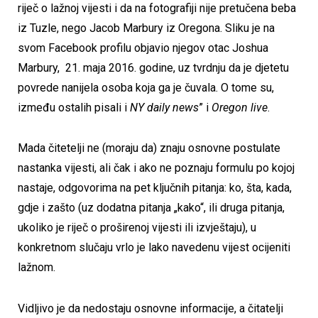
riječ o lažnoj vijesti i da na fotografiji nije pretučena beba
iz Tuzle, nego Jacob Marbury iz Oregona. Sliku je na
svom Facebook profilu objavio njegov otac Joshua
Marbury, 21. maja 2016. godine, uz tvrdnju da je djetetu
povrede nanijela osoba koja ga je čuvala. O tome su,
između ostalih pisali i
NY daily news
” i
Oregon live
.
Mada čitetelji ne (moraju da) znaju osnovne postulate
nastanka vijesti, ali čak i ako ne poznaju formulu po kojoj
nastaje, odgovorima na pet ključnih pitanja: ko, šta, kada,
gdje i zašto (uz dodatna pitanja „kako“, ili druga pitanja,
ukoliko je riječ o proširenoj vijesti ili izvještaju), u
konkretnom slučaju vrlo je lako navedenu vijest ocijeniti
lažnom.
Vidljivo je da nedostaju osnovne informacije, a čitatelji