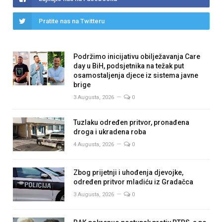
Pratite nas na Twitteru
Podržimo inicijativu obilježavanja Care
day u BiH, podsjetnika na težak put
osamostaljenja djece iz sistema javne
brige
3 Augusta, 2026
0
Tuzlaku određen pritvor, pronađena
droga i ukradena roba
4 Augusta, 2026
0
Zbog prijetnji i uhođenja djevojke,
određen pritvor mladiću iz Gradačca
3 Augusta, 2026
0