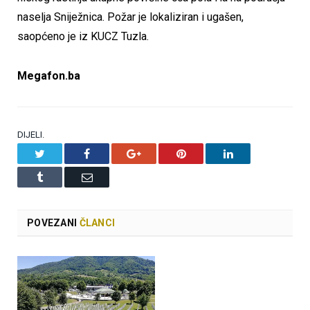
naselja Sniježnica. Požar je lokaliziran i ugašen,
saopćeno je iz KUCZ Tuzla.
Megafon.ba
DIJELI.
Twitter
Facebook
Google+
Pinterest
LinkedIn
Tumblr
Email
POVEZANI
ČLANCI