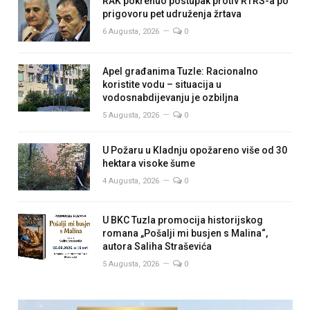
RAK pokrenuo postupak protiv RTRS-a po
prigovoru pet udruženja žrtava
6 Augusta, 2026
0
Apel građanima Tuzle: Racionalno
koristite vodu – situacija u
vodosnabdijevanju je ozbiljna
5 Augusta, 2026
0
U Požaru u Kladnju opožareno više od 30
hektara visoke šume
4 Augusta, 2026
0
U BKC Tuzla promocija historijskog
romana „Pošalji mi busjen s Malina“,
autora Saliha Straševića
5 Augusta, 2026
0