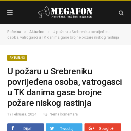
»
»
Početna
Aktuelno
U požaru u Srebreniku povrijeđena
osoba, vatrogasci u TK danima gase brojne požare niskog rastinja
AKTUELNO
U požaru u Srebreniku
povrijeđena osoba, vatrogasci
u TK danima gase brojne
požare niskog rastinja
19 Februara, 2024
Nema komentara
Dijeli
Tweetaj
Google+