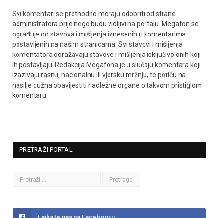
Svi komentari se prethodno moraju odobriti od strane
administratora prije nego budu vidljivi na portalu. Megafon se
ograđuje od stavova i mišljenja iznesenih u komentarima
postavljenih na našim stranicama. Svi stavovi i mišljenja
komentatora odražavaju stavove i mišljenja isključivo onih koji
ih postavljaju. Redakcija Megafona je u slučaju komentara koji
izazivaju rasnu, nacionalnu ili vjersku mržnju, te potiču na
nasilje dužna obavijestiti nadležne organe o takvom pristiglom
komentaru.
PRETRAŽI PORTAL
Lajkajte nas na Facebooku