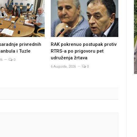
saradnje privrednih
RAK pokrenuo postupak protiv
anbula i Tuzle
RTRS-a po prigovoru pet
udruženja žrtava
26
0
6 Augusta, 2026
0