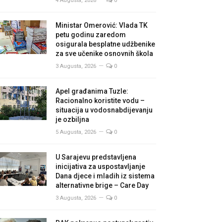
4 Augusta, 2026
0
Ministar Omerović: Vlada TK
petu godinu zaredom
osigurala besplatne udžbenike
za sve učenike osnovnih škola
3 Augusta, 2026
0
Apel građanima Tuzle:
Racionalno koristite vodu –
situacija u vodosnabdijevanju
je ozbiljna
5 Augusta, 2026
0
U Sarajevu predstavljena
inicijativa za uspostavljanje
Dana djece i mladih iz sistema
alternativne brige – Care Day
3 Augusta, 2026
0