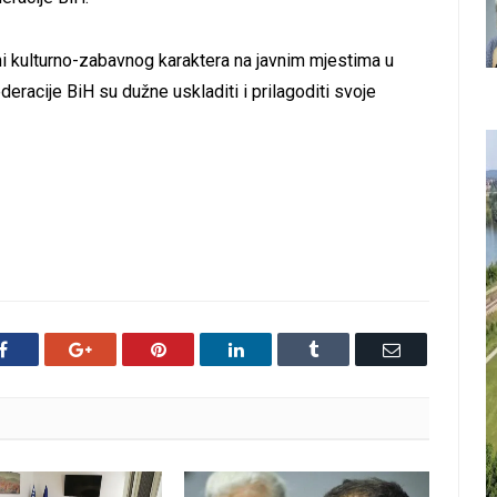
i kulturno-zabavnog karaktera na javnim mjestima u
ederacije BiH su dužne uskladiti i prilagoditi svoje
Facebook
Google+
Pinterest
LinkedIn
Tumblr
Email