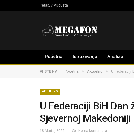
Petak, 7 Augusta
Početna
Istraživanje
Analize
»
»
Početna
Aktuelno
U Federaciji 
VI STE NA:
AKTUELNO
U Federaciji BiH Dan ž
Sjevernoj Makedoniji
18 Marta, 2025
Nema komentara