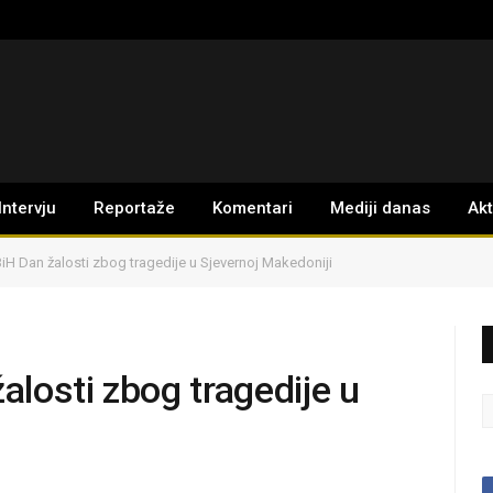
Intervju
Reportaže
Komentari
Mediji danas
Ak
BiH Dan žalosti zbog tragedije u Sjevernoj Makedoniji
alosti zbog tragedije u