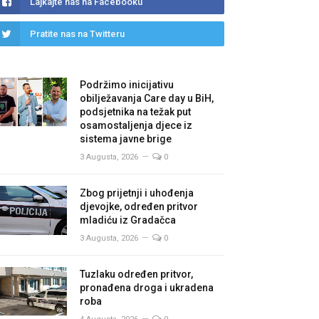
Lajkajte nas na Facebooku
Pratite nas na Twitteru
Podržimo inicijativu
obilježavanja Care day u BiH,
podsjetnika na težak put
osamostaljenja djece iz
sistema javne brige
3 Augusta, 2026
0
Zbog prijetnji i uhođenja
djevojke, određen pritvor
mladiću iz Gradačca
3 Augusta, 2026
0
Tuzlaku određen pritvor,
pronađena droga i ukradena
roba