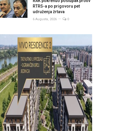
RAK pokrenuo postupak protiv
RTRS-a po prigovoru pet
udruženja žrtava
6 Augusta, 2026
0