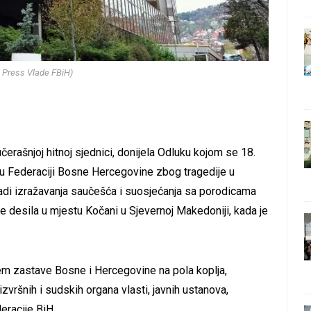
: Press Vlade FBiH)
erašnjoj hitnoj sjednici, donijela Odluku kojom se 18.
u Federaciji Bosne Hercegovine zbog tragedije u
adi izražavanja saučešća i suosjećanja sa porodicama
ne desila u mjestu Kočani u Sjevernoj Makedoniji, kada je
em zastave Bosne i Hercegovine na pola koplja,
vršnih i sudskih organa vlasti, javnih ustanova,
deracije BiH.