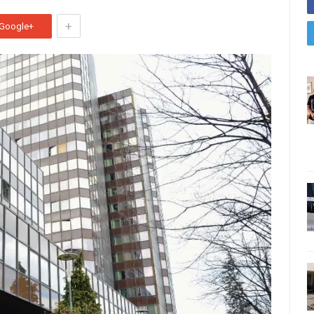
+
Google+