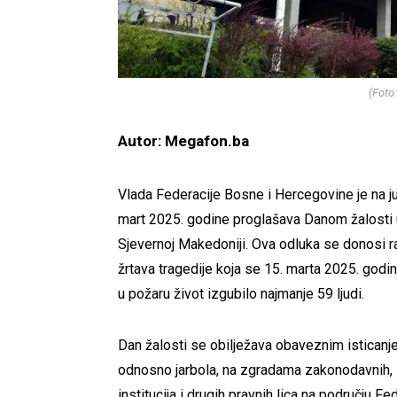
(Foto
Autor: Megafon.ba
Vlada Federacije Bosne i Hercegovine je na juč
mart 2025. godine proglašava Danom žalosti 
Sjevernoj Makedoniji. Ova odluka se donosi r
žrtava tragedije koja se 15. marta 2025. godi
u požaru život izgubilo najmanje 59 ljudi.
Dan žalosti se obilježava obaveznim isticanj
odnosno jarbola, na zgradama zakonodavnih, iz
institucija i drugih pravnih lica na području Fe