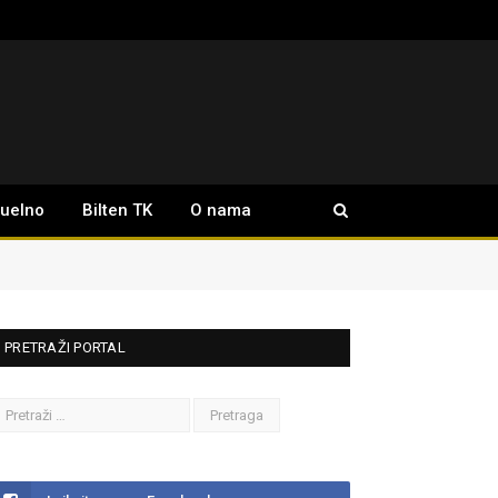
tuelno
Bilten TK
O nama
PRETRAŽI PORTAL