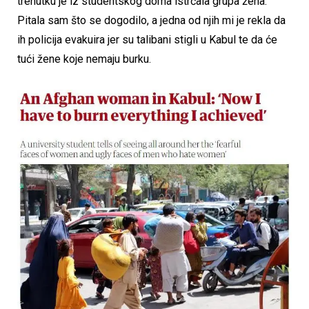
trenutku je iz studentskog doma istrčala grupa žena.
Pitala sam što se dogodilo, a jedna od njih mi je rekla da
ih policija evakuira jer su talibani stigli u Kabul te da će
tući žene koje nemaju burku.