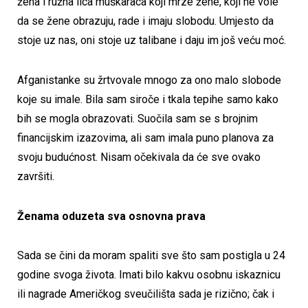
žena i ružna lica muškaraca koji mrze žene, koji ne vole
da se žene obrazuju, rade i imaju slobodu. Umjesto da
stoje uz nas, oni stoje uz talibane i daju im još veću moć.
Afganistanke su žrtvovale mnogo za ono malo slobode
koje su imale. Bila sam siroče i tkala tepihe samo kako
bih se mogla obrazovati. Suočila sam se s brojnim
financijskim izazovima, ali sam imala puno planova za
svoju budućnost. Nisam očekivala da će sve ovako
završiti.
Ženama oduzeta sva osnovna prava
Sada se čini da moram spaliti sve što sam postigla u 24
godine svoga života. Imati bilo kakvu osobnu iskaznicu
ili nagrade Američkog sveučilišta sada je rizično; čak i