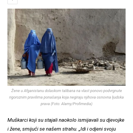
Žene u Afganistanu dolaskom talibana na vlast ponovo podvrgnute
rigoroznim pravilima ponašanja koja negiraju njihova osnovna ljudska
prava (Foto: Alamy/Profimedia)
Muškarci koji su stajali naokolo ismijavali su djevojke
i žene, smijući se našem strahu. „Idi i odjeni svoju