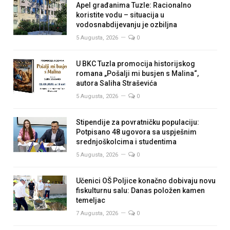
Apel građanima Tuzle: Racionalno
koristite vodu – situacija u
vodosnabdijevanju je ozbiljna
5 Augusta, 2026
0
U BKC Tuzla promocija historijskog
romana „Pošalji mi busjen s Malina“,
autora Saliha Straševića
5 Augusta, 2026
0
Stipendije za povratničku populaciju:
Potpisano 48 ugovora sa uspješnim
srednjoškolcima i studentima
5 Augusta, 2026
0
Učenici OŠ Poljice konačno dobivaju novu
fiskulturnu salu: Danas položen kamen
temeljac
7 Augusta, 2026
0