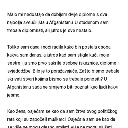
Malo mi nedostaje da dobijem dvije diplome s dva
najbolja sveučilišta u Afganistanu. U studenom sam
trebala diplomirati, ali jutros je sve nestalo.
Toliko sam dana i noći radila kako bih postala osoba
kakva sam danas, a jutros kad sam stigla kući, moje
sestre i ja smo prvo sakrile osobne iskaznice, diplome i
svjedodžbe. Bilo je to poražavajuće. Zašto bismo trebale
skrivati ​​stvari kojima bismo se trebale ponositi? U
Afganistanu sada ne smijemo biti poznati kao ljudi kakvi
jesmo.
Kao žena, osjećam se kao da sam žrtva ovog političkog
rata koji su započeli muškarci. Osjećala sam se kao da
se više ne mogu glasno smijati, više ne mogu slušati