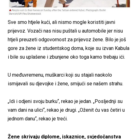
Sve smo htjele kući, ali nismo mogle koristiti javni
prijevoz. Vozači nas nisu puštali u automobile jer nisu
htjeli preuzeti odgovornost za prijevoz žene. Bilo je još
gore za žene iz studentskog doma, koje su izvan Kabula
i bile su uplašene i zbunjene oko toga kamo trebaju ići.
U međuvremenu, muškarci koji su stajali naokolo
ismijavali su djevojke i žene, smijući se našem strahu.
„Idi i odjeni svoju burku“, rekao je jedan. „Posljednji su
vam dani na ulici“, rekao je drugi. „Oženit ću vas četiri u
jednom danu“, rekao je treći.
Žene skrivaju diplome, iskaznice, svjedočanstva