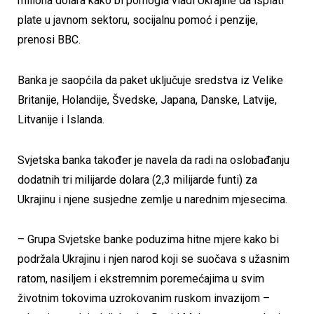
miliona dolara kako bi pomogla vladi Ukrajine da isplati
plate u javnom sektoru, socijalnu pomoć i penzije,
prenosi BBC.
Banka je saopćila da paket uključuje sredstva iz Velike
Britanije, Holandije, Švedske, Japana, Danske, Latvije,
Litvanije i Islanda.
Svjetska banka također je navela da radi na oslobađanju
dodatnih tri milijarde dolara (2,3 milijarde funti) za
Ukrajinu i njene susjedne zemlje u narednim mjesecima.
– Grupa Svjetske banke poduzima hitne mjere kako bi
podržala Ukrajinu i njen narod koji se suočava s užasnim
ratom, nasiljem i ekstremnim poremećajima u svim
životnim tokovima uzrokovanim ruskom invazijom –