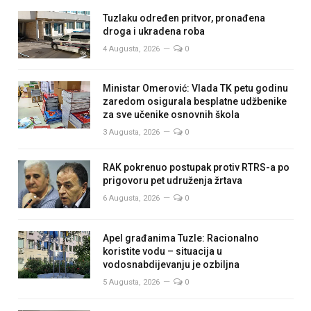
Tuzlaku određen pritvor, pronađena
droga i ukradena roba
4 Augusta, 2026
0
Ministar Omerović: Vlada TK petu godinu
zaredom osigurala besplatne udžbenike
za sve učenike osnovnih škola
3 Augusta, 2026
0
RAK pokrenuo postupak protiv RTRS-a po
prigovoru pet udruženja žrtava
6 Augusta, 2026
0
Apel građanima Tuzle: Racionalno
koristite vodu – situacija u
vodosnabdijevanju je ozbiljna
5 Augusta, 2026
0