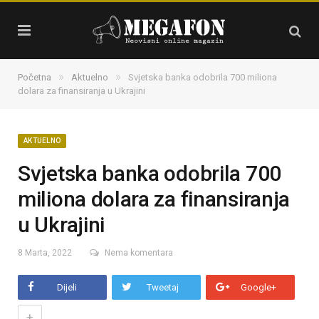
»
»
Početna
Aktuelno
Svjetska banka odobrila 700 miliona
dolara za finansiranja u Ukrajini
AKTUELNO
Svjetska banka odobrila 700
miliona dolara za finansiranja
u Ukrajini
8 Marta, 2022
Nema komentara
Dijeli
Tweetaj
Google+
+