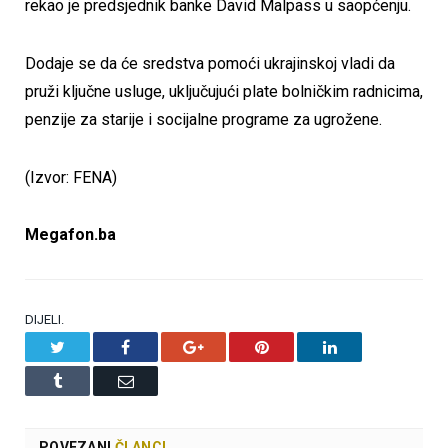
rekao je predsjednik banke David Malpass u saopćenju.
Dodaje se da će sredstva pomoći ukrajinskoj vladi da
pruži ključne usluge, uključujući plate bolničkim radnicima,
penzije za starije i socijalne programe za ugrožene.
(Izvor: FENA)
Megafon.ba
DIJELI.
Twitter
Facebook
Google+
Pinterest
LinkedIn
Tumblr
Email
POVEZANI
ČLANCI