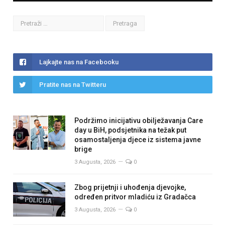
Lajkajte nas na Facebooku
Pratite nas na Twitteru
Podržimo inicijativu obilježavanja Care
day u BiH, podsjetnika na težak put
osamostaljenja djece iz sistema javne
brige
3 Augusta, 2026
0
Zbog prijetnji i uhođenja djevojke,
određen pritvor mladiću iz Gradačca
3 Augusta, 2026
0