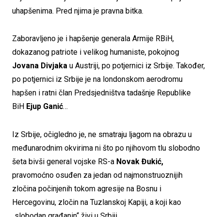
uhapšenima. Pred njima je pravna bitka.
Zaboravljeno je i hapšenje generala Armije RBiH,
dokazanog patriote i velikog humaniste, pokojnog
Jovana Divjaka
u Austriji, po potjernici iz Srbije. Također,
po potjernici iz Srbije je na londonskom aerodromu
hapšen i ratni član Predsjedništva tadašnje Republike
BiH
Ejup Ganić
…
Iz Srbije, očigledno je, ne smatraju ljagom na obrazu u
međunarodnim okvirima ni što po njihovom tlu slobodno
šeta bivši general vojske RS-a
Novak Đukić,
pravomoćno osuđen za jedan od najmonstruoznijih
zločina počinjenih tokom agresije na Bosnu i
Hercegovinu, zločin na Tuzlanskoj Kapiji, a koji kao
„slobodan građanin“ živi u Srbiji.