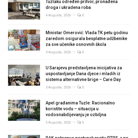
Tuzlaku određen pritvor, pronađena
droga i ukradena roba
4 Augusta, 2026
0
Ministar Omerović: Vlada TK petu godinu
zaredom osigurala besplatne udžbenike
za sve učenike osnovnih škola
3 Augusta, 2026
0
U Sarajevu predstavljena inicijativa za
uspostavljanje Dana djece i mladih iz
sistema alternativne brige – Care Day
3 Augusta, 2026
0
Apel građanima Tuzle: Racionalno
koristite vodu – situacija u
vodosnabdijevanju je ozbiljna
5 Augusta, 2026
0
RAK pokrenuo postupak protiv RTRS-a po