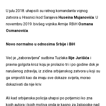
U julu 2018. uhapsili su ratnog komandanta vojnog
zatvora u Hrasnici kod Sarajeva
Huseina Mujanovića
. U
novembru 2019. bivšeg vojnika Armije RBiH
Osmana
Osmanovića
.
Novo normalno u odnosima Srbije i BiH
Već je „zaboravljena“ sudbina Tuzlaka
Ilije Jurišića
i
pravna golgota kroz koju je prolazio tri i po godine dok je
narušenog zdravlja, iz zidina srbijanskog zatvora u koji su
ga smjestili kao da imaju sve dokaze svijeta, morao
dokazivati da nije kriv.
Ali kad srbijanska policija uhapsi po potjernici ko zna
kojih autora i kojih motiva onda je kasno za žalopojke nad