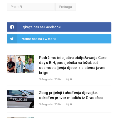
Lajkajte nas na Facebooku
Pratite nas na Twitteru
Podržimo inicijativu obilježavanja Care
day u BiH, podsjetnika na težak put
osamostaljenja djece iz sistema javne
brige
3 Augusta, 2026
0
Zbog prijetnji i uhođenja djevojke,
određen pritvor mladiću iz Gradačca
3 Augusta, 2026
0