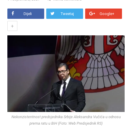
Dijeli
Tweetaj
Google+
+
Nekonzistentnost predsjednika Srbije Aleksandra Vučića u odnosu
prema ratu u BiH (Foto: Web Predsjednik RS)