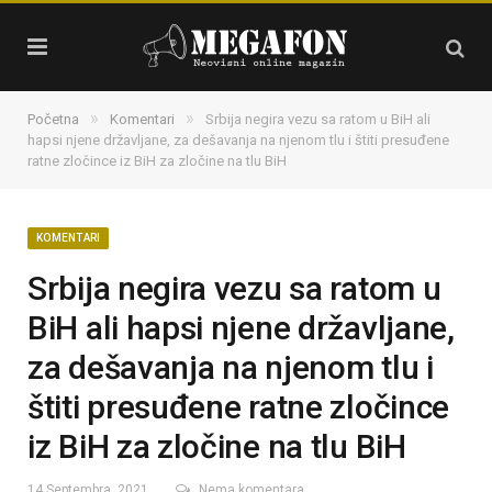
»
»
Početna
Komentari
Srbija negira vezu sa ratom u BiH ali
hapsi njene državljane, za dešavanja na njenom tlu i štiti presuđene
ratne zločince iz BiH za zločine na tlu BiH
KOMENTARI
Srbija negira vezu sa ratom u
BiH ali hapsi njene državljane,
za dešavanja na njenom tlu i
štiti presuđene ratne zločince
iz BiH za zločine na tlu BiH
14 Septembra, 2021
Nema komentara