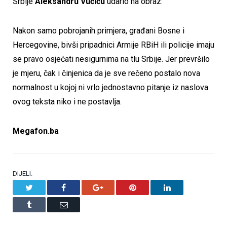
Srbije
Aleksandru Vučiću
udario na obraz.
Nakon samo pobrojanih primjera, građani Bosne i
Hercegovine, bivši pripadnici Armije RBiH ili policije imaju
se pravo osjećati nesigurnima na tlu Srbije. Jer prevršilo
je mjeru, čak i činjenica da je sve rečeno postalo nova
normalnost u kojoj ni vrlo jednostavno pitanje iz naslova
ovog teksta niko i ne postavlja.
Megafon.ba
DIJELI.
Twitter
Facebook
Google+
Pinterest
LinkedIn
Tumblr
Email