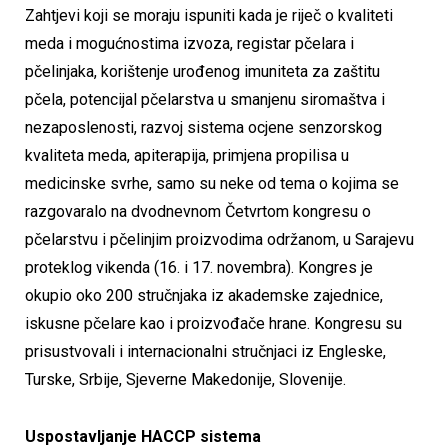
Zahtjevi koji se moraju ispuniti kada je riječ o kvaliteti
meda i mogućnostima izvoza, registar pčelara i
pčelinjaka, korištenje urođenog imuniteta za zaštitu
pčela, potencijal pčelarstva u smanjenu siromaštva i
nezaposlenosti, razvoj sistema ocjene senzorskog
kvaliteta meda, apiterapija, primjena propilisa u
medicinske svrhe, samo su neke od tema o kojima se
razgovaralo na dvodnevnom Četvrtom kongresu o
pčelarstvu i pčelinjim proizvodima održanom, u Sarajevu
proteklog vikenda (16. i 17. novembra). Kongres je
okupio oko 200 stručnjaka iz akademske zajednice,
iskusne pčelare kao i proizvođače hrane. Kongresu su
prisustvovali i internacionalni stručnjaci iz Engleske,
Turske, Srbije, Sjeverne Makedonije, Slovenije.
Uspostavljanje HACCP sistema