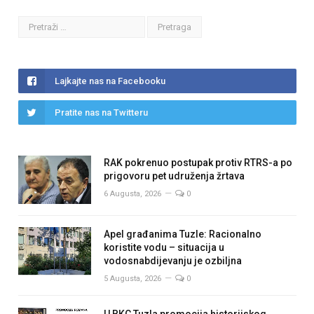
Lajkajte nas na Facebooku
Pratite nas na Twitteru
RAK pokrenuo postupak protiv RTRS-a po
prigovoru pet udruženja žrtava
6 Augusta, 2026
0
Apel građanima Tuzle: Racionalno
koristite vodu – situacija u
vodosnabdijevanju je ozbiljna
5 Augusta, 2026
0
U BKC Tuzla promocija historijskog