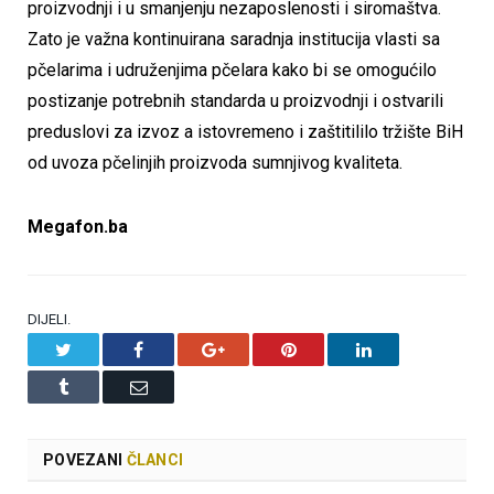
proizvodnji i u smanjenju nezaposlenosti i siromaštva.
Zato je važna kontinuirana saradnja institucija vlasti sa
pčelarima i udruženjima pčelara kako bi se omogućilo
postizanje potrebnih standarda u proizvodnji i ostvarili
preduslovi za izvoz a istovremeno i zaštitililo tržište BiH
od uvoza pčelinjih proizvoda sumnjivog kvaliteta.
Megafon.ba
DIJELI.
Twitter
Facebook
Google+
Pinterest
LinkedIn
Tumblr
Email
POVEZANI
ČLANCI