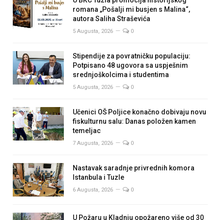
romana „Pošalji mi busjen s Malina“,
autora Saliha Straševića
5 Augusta, 2026
0
Stipendije za povratničku populaciju:
Potpisano 48 ugovora sa uspješnim
srednjoškolcima i studentima
5 Augusta, 2026
0
Učenici OŠ Poljice konačno dobivaju novu
fiskulturnu salu: Danas položen kamen
temeljac
7 Augusta, 2026
0
Nastavak saradnje privrednih komora
Istanbula i Tuzle
6 Augusta, 2026
0
U Požaru u Kladnju opožareno više od 30