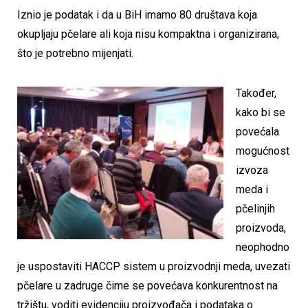
Iznio je podatak i da u BiH imamo 80 društava koja
okupljaju pčelare ali koja nisu kompaktna i organizirana,
što je potrebno mijenjati.
Također,
kako bi se
povećala
mogućnost
izvoza
meda i
pčelinjih
proizvoda,
neophodno
je uspostaviti HACCP sistem u proizvodnji meda, uvezati
pčelare u zadruge čime se povećava konkurentnost na
tržištu, voditi evidenciju proizvođača i podataka o