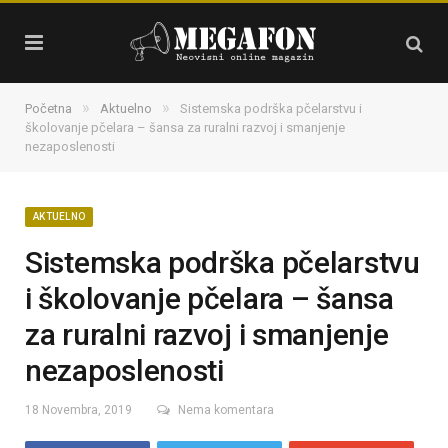
»
»
Početna
Aktuelno
Sistemska podrška pčelarstvu i
školovanje pčelara – šansa za ruralni razvoj i smanjenje
nezaposlenosti
AKTUELNO
Sistemska podrška pčelarstvu
i školovanje pčelara – šansa
za ruralni razvoj i smanjenje
nezaposlenosti
18 Novembra, 2019
Nema komentara