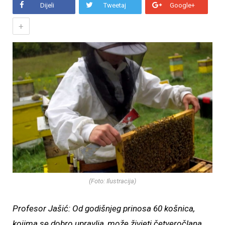
Dijeli
Tweetaj
Google+
+
(Foto: Ilustracija)
Profesor Jašić: Od godišnjeg prinosa 60 košnica,
kojima se dobro upravlja, može živjeti četveročlana