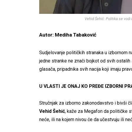
Vehid Šehić: Politika se vodi 
Autor: Mediha Tabaković
Sudjelovanje političkih stranaka u izbornom nat
jedne stranke ne znači bojkot od svih ostalih 
glasača, pripadnika svih nacija koji imaju pra
U VLASTI JE ONAJ KO PREĐE IZBORNI PR
Stručnjak za izborno zakonodavstvo i bivši č
Vehid Šehić
, kaže za Megafon da političke st
neće, ili na kojem nivou će da učestvuju ili n