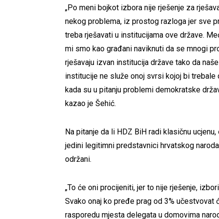
„Po meni bojkot izbora nije rješenje za rješav
nekog problema, iz prostog razloga jer sve 
treba rješavati u institucijama ove države. Me
mi smo kao građani naviknuti da se mnogi pr
rješavaju izvan institucija države tako da naše
institucije ne služe onoj svrsi kojoj bi trebale
kada su u pitanju problemi demokratske držav
kazao je Šehić.
Na pitanje da li HDZ BiH radi klasičnu ucjenu
jedini legitimni predstavnici hrvatskog naroda, 
održani.
„To će oni procijeniti, jer to nije rješenje, i
Svako onaj ko pređe prag od 3% učestvovat će 
rasporedu mjesta delegata u domovima naroda“