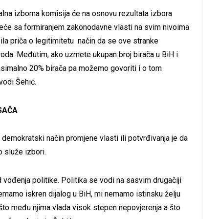
ralna izborna komisija će na osnovu rezultata izbora
 kreće sa formiranjem zakonodavne vlasti na svim nivoima
bila priča o legitimitetu način da se ove stranke
roda. Međutim, ako uzmete ukupan broj birača u BiH i
aksimalno 20% birača pa možemo govoriti i o tom
avodi Šehić.
ASAČA
 demokratski način promjene vlasti ili potvrđivanja je da
 služe izbori.
ođenja politike. Politika se vodi na sasvim drugačiji
 nemamo iskren dijalog u BiH, mi nemamo istinsku želju
to među njima vlada visok stepen nepovjerenja a što