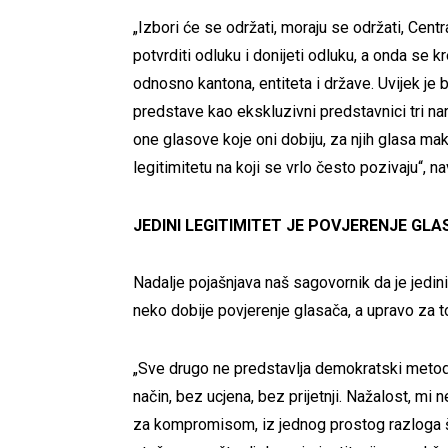
„Izbori će se održati, moraju se održati, Cent
potvrditi odluku i donijeti odluku, a onda se
odnosno kantona, entiteta i države. Uvijek je 
predstave kao ekskluzivni predstavnici tri na
one glasove koje oni dobiju, za njih glasa m
legitimitetu na koji se vrlo često pozivaju“, n
JEDINI LEGITIMITET JE POVJERENJE GL
Nadalje pojašnjava naš sagovornik da je jedini
neko dobije povjerenje glasača, a upravo za to
„Sve drugo ne predstavlja demokratski metod v
način, bez ucjena, bez prijetnji. Nažalost, mi
za kompromisom, iz jednog prostog razloga š