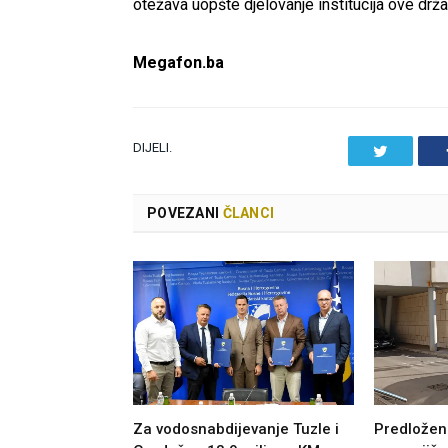
otežava uopšte djelovanje institucija ove drža
Megafon.ba
DIJELI.
Twitter
POVEZANI
ČLANCI
Za vodosnabdijevanje Tuzle i
Predložen 