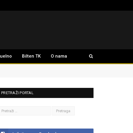
tuelno
Bilten TK
O nama
PRETRAŽI PORTAL