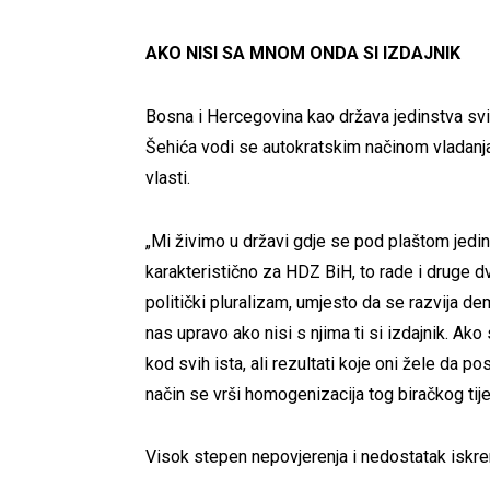
AKO NISI SA MNOM ONDA SI IZDAJNIK
Bosna i Hercegovina kao država jedinstva svih 
Šehića vodi se autokratskim načinom vladanja
vlasti.
„Mi živimo u državi gdje se pod plaštom jedins
karakteristično za HDZ BiH, to rade i druge dv
politički pluralizam, umjesto da se razvija de
nas upravo ako nisi s njima ti si izdajnik. Ako 
kod svih ista, ali rezultati koje oni žele da p
način se vrši homogenizacija tog biračkog tije
Visok stepen nepovjerenja i nedostatak iskre