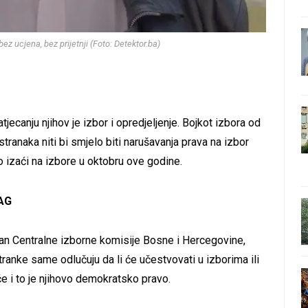
bez ucjena, bez prijetnji (Foto: Detektor.ba)
jecanju njihov je izbor i opredjeljenje. Bojkot izbora od
stranaka niti bi smjelo biti narušavanja prava na izbor
vo izaći na izbore u oktobru ove godine.
AG
lan Centralne izborne komisije Bosne i Hercegovine,
ranke same odlučuju da li će učestvovati u izborima ili
eće i to je njihovo demokratsko pravo.