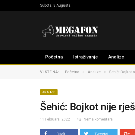
Subota, 8 Augusta
Početna
Istraživanje
Analize
»
»
Početna
Analize
Šehić: Bojkot n
VI STE NA:
ANALIZE
Šehić: Bojkot nije rješ
11 Februara, 2022
Nema komentara
Dijeli
Tweetaj