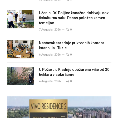
Učenici OŠ Poljice konačno dobivaju novu
fiskulturnu salu: Danas položen kamen
temeljac
7 Augusta, 2026
0
Nastavak saradnje privrednih komora
Istanbula i Tuzle
6 Augusta, 2026
0
U Požaru u Kladnju opožareno više od 30
hektara visoke šume
4 Augusta, 2026
0