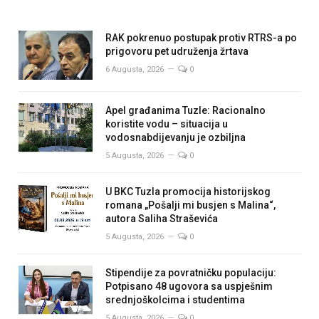
RAK pokrenuo postupak protiv RTRS-a po
prigovoru pet udruženja žrtava
6 Augusta, 2026
0
Apel građanima Tuzle: Racionalno
koristite vodu – situacija u
vodosnabdijevanju je ozbiljna
5 Augusta, 2026
0
U BKC Tuzla promocija historijskog
romana „Pošalji mi busjen s Malina“,
autora Saliha Straševića
5 Augusta, 2026
0
Stipendije za povratničku populaciju:
Potpisano 48 ugovora sa uspješnim
srednjoškolcima i studentima
5 Augusta, 2026
0