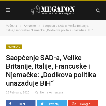
»
»
Početna
Aktuelno
Saopćenje SAD-a, Velike Britanije,
Italije, Francuske i Njemačke: „Dodikova politika unazađuje BiH“
AKTUELNO
Saopćenje SAD-a, Velike
Britanije, Italije, Francuske i
Njemačke: „Dodikova politika
unazađuje BiH“
25 Februara, 2020
Nema komentara
Dijeli
Tweetaj
Google+