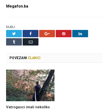
Megafon.ba
DIJELI.
Twitter
Facebook
Google+
Pinterest
LinkedIn
Tumblr
Email
POVEZANI
ČLANCI
Vatrogasci imali nekoliko