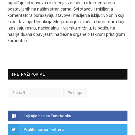
ograđuje od stavova i mišljenja iznesenih u komentarima
postavljenih na našim stranicama. Svi stavovi i mišljenja
komentatora odražavaju stavove i mišljenja isključivo onih koji
ih postavljaju. Redakcija Megafona je u slučaju komentara koji
izazivaju rasnu, nacionalnu ili vjersku mržnju, te potiču na
nasilje dužna obavijestiti nadležne organe o takvom pristiglom
komentaru.
PRETRAŽI PORTAL
Lajkajte nas na Facebooku
Pratite nas na Twitteru