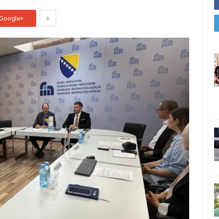
+
Google+