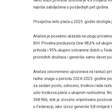
Neto dobit privrede iznosila je 4,9 milijardi 
najviša zabilježena u posljednjih pet godina.
Prosječna neto plaća u 2025. godini dostigla
Analiza je posebno ukazala na ulogu privatno
BiH. Privatna preduzeća čine 98,6% od ukupno
prihoda i 95% ukupno ostvarene dobiti u Feder
privrednih društava i generiše samo devet post
Analiza istovremeno upozorava na rastući prit
radne snage u periodu 2024-2025. godine pora
za sedam posto, odnosno, troškovi rada rastu
udio troškova plaće u ukupnim rashodima. Broj
368.966, dok je izvozno orijentisano poslova
u Federaciji, iako izvoz generiše 9,8 milijardi 