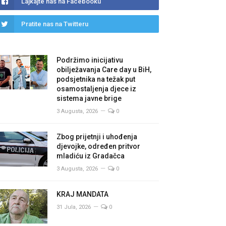
Lajkajte nas na Facebooku
Pratite nas na Twitteru
Podržimo inicijativu
obilježavanja Care day u BiH,
podsjetnika na težak put
osamostaljenja djece iz
sistema javne brige
3 Augusta, 2026
0
Zbog prijetnji i uhođenja
djevojke, određen pritvor
mladiću iz Gradačca
3 Augusta, 2026
0
KRAJ MANDATA
31 Jula, 2026
0