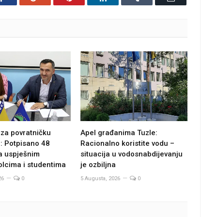
 za povratničku
Apel građanima Tuzle:
: Potpisano 48
Racionalno koristite vodu –
a uspješnim
situacija u vodosnabdijevanju
olcima i studentima
je ozbiljna
26
0
5 Augusta, 2026
0