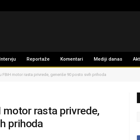
Intervju
Reportaže
Komentari
Mediji danas
Ak
 u FBiH motor rasta privrede, generiše 90 posto svih prihoda
H motor rasta privrede,
ih prihoda