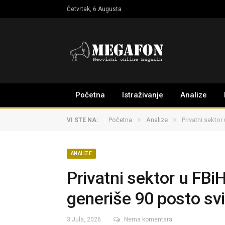
Četvrtak, 6 Augusta
Početna
Istraživanje
Analize
»
»
Početna
Analize
Privatni sektor
VI STE NA:
ANALIZE
Privatni sektor u FBi
generiše 90 posto sv
3 Jula, 2026
Nema komentara