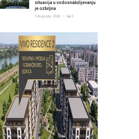
situacija u vodosnabdijevanju
je ozbiljna
5 Augusta, 2026
0