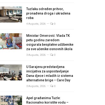
Tuzlaku određen pritvor,
pronađena droga i ukradena
roba
4 Augusta, 2026
0
Ministar Omerović: Vlada TK
petu godinu zaredom
osigurala besplatne udžbenike
za sve učenike osnovnih škola
3 Augusta, 2026
0
U Sarajevu predstavljena
inicijativa za uspostavljanje
Dana djece i mladih iz sistema
alternativne brige – Care Day
3 Augusta, 2026
0
Apel građanima Tuzle:
Racionalno koristite vodu –