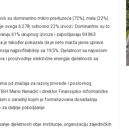
činili su dominantno mikro preduzeća (72%), mala (22%)
nije svega 6.278, odnosno 22% izvozi. Dominantno su to
tvaruju 61% ukupnog izvoza i zapošljavaju 94.863
a je također pokazala da je neto marža javne uprave
ansija najprofitabilniji sa 19,5%. Djelatnost sa najvećom
va i proizvodnje električne energije djelatnosti sa
tima od značaja za razvoj privrede i poslovnog
FBiH Mario Nenadić i direktor Finansijsko-informatičke
um o saradnji kojim je formalizovana dosadašnja
 za daljnje poboljšanje.
djelatnosti obje institucije, organizaciju zajedničkih