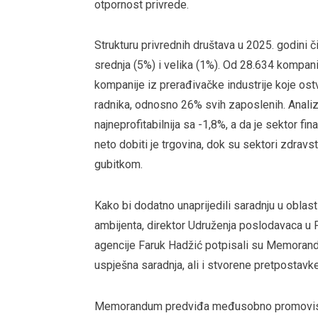
otpornost privrede.
Strukturu privrednih društava u 2025. godini 
srednja (5%) i velika (1%). Od 28.634 kompa
kompanije iz prerađivačke industrije koje os
radnika, odnosno 26% svih zaposlenih. Analiz
najneprofitabilnija sa -1,8%, a da je sektor fin
neto dobiti je trgovina, dok su sektori zdravst
gubitkom.
Kako bi dodatno unaprijedili saradnju u oblas
ambijenta, direktor Udruženja poslodavaca u 
agencije Faruk Hadžić potpisali su Memorand
uspješna saradnja, ali i stvorene pretpostavke
Memorandum predviđa međusobno promovisanje 