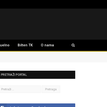
tuelno
Bilten TK
O nama
PRETRAŽI PORTAL