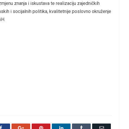
zmjenu znanja i iskustava te realizaciju zajedničkih
ih i socijalnih politika, kvalitetnije poslovno okruženje
iH.
Facebook
Google+
Pinterest
LinkedIn
Tumblr
Email