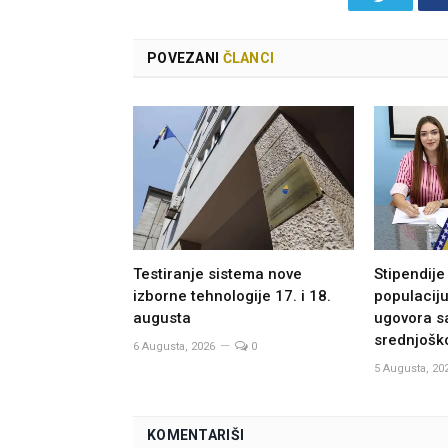
POVEZANI
ČLANCI
Testiranje sistema nove
Stipendije
izborne tehnologije 17. i 18.
populaciju
augusta
ugovora s
srednjošk
6 Augusta, 2026
0
5 Augusta, 20
KOMENTARIŠI