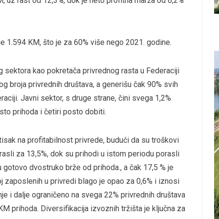
KM, uz rast od 12,3%, dok je neto profitna marža od 6,2%
 je 1.594 KM, što je za 60% više nego 2021. godine.
g sektora kao pokretača privrednog rasta u Federaciji
g broja privrednih društava, a generišu čak 90% svih
aciji. Javni sektor, s druge strane, čini svega 1,2%
o prihoda i četiri posto dobiti.
isak na profitabilnost privrede, budući da su troškovi
sli za 13,5%, dok su prihodi u istom periodu porasli
 gotovo dvostruko brže od prihoda., a čak 17,5 % je
 zaposlenih u privredi blago je opao za 0,6% i iznosi
nje i dalje ograničeno na svega 22% privrednih društava
KM prihoda. Diversifikacija izvoznih tržišta je ključna za