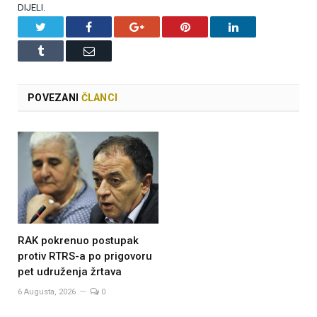
DIJELI.
Twitter
Facebook
Google+
Pinterest
LinkedIn
Tumblr
Email
POVEZANI
ČLANCI
RAK pokrenuo postupak
protiv RTRS-a po prigovoru
pet udruženja žrtava
6 Augusta, 2026
0