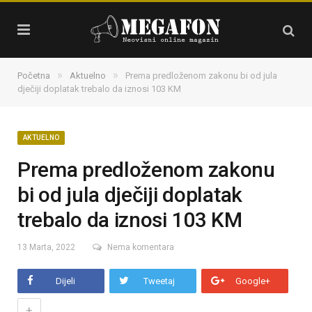
»
»
Početna
Aktuelno
Prema predloženom zakonu bi od jula
dječiji doplatak trebalo da iznosi 103 KM
AKTUELNO
Prema predloženom zakonu
bi od jula dječiji doplatak
trebalo da iznosi 103 KM
13 Marta, 2022
Nema komentara
Dijeli
Tweetaj
Google+
+