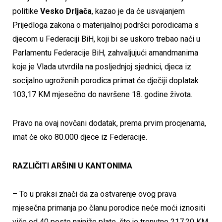
politike
Vesko Drljača
, kazao je da će usvajanjem
Prijedloga zakona o materijalnoj podršci porodicama s
djecom u Federaciji BiH, koji bi se uskoro trebao naći u
Parlamentu Federacije BiH, zahvaljujući amandmanima
koje je Vlada utvrdila na posljednjoj sjednici, djeca iz
socijalno ugroženih porodica primat će dječiji doplatak
103,17 KM mjesečno do navršene 18. godine života.
Pravo na ovaj novčani dodatak, prema prvim procjenama,
imat će oko 80.000 djece iz Federacije.
RAZLIČITI ARŠINI U KANTONIMA
– To u praksi znači da za ostvarenje ovog prava
mjesečna primanja po članu porodice neće moći iznositi
više od 40 posto najniže plate, što je trenutno 217,20 KM.