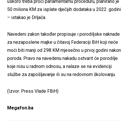
uskoro treba proći parlamentarnu proceduru, planirano je
50 miliona KM za isplate dječijih dodataka u 2022. godini
– istakao je Drljača.
Navedeni zakon također propisuje i porodiljske naknade
za nezaposlene majke u čitavoj Federaciji BiH koji neće
moći biti manji od 298 KM mjesečno u prvoj godini nakon
poroda. Pravo na navedenu nakadu ostvarit će porodilje
koje nisu u radnom odnosu, a nalaze se na evidenciji
službe za zapošljavanje ili su na redovnom školovanju.
(Izvor: Press Vlade FBiH)
Megafon.ba