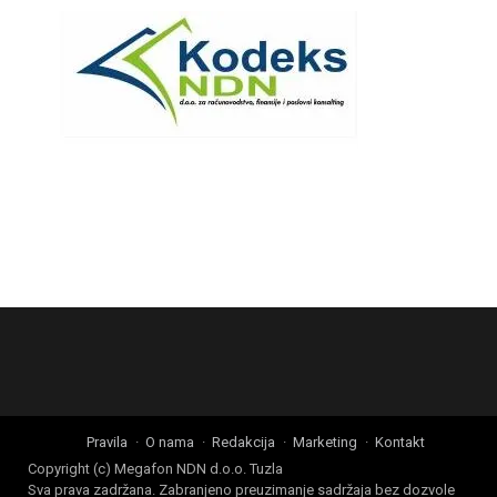
Pravila
O nama
Redakcija
Marketing
Kontakt
Copyright (c) Megafon NDN d.o.o. Tuzla
Sva prava zadržana. Zabranjeno preuzimanje sadržaja bez dozvole