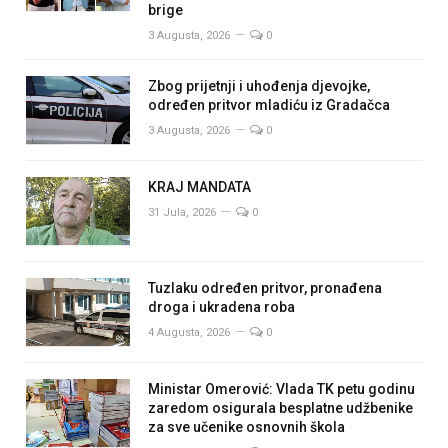
brige
3 Augusta, 2026
0
Zbog prijetnji i uhođenja djevojke,
određen pritvor mladiću iz Gradačca
3 Augusta, 2026
0
KRAJ MANDATA
31 Jula, 2026
0
Tuzlaku određen pritvor, pronađena
droga i ukradena roba
4 Augusta, 2026
0
Ministar Omerović: Vlada TK petu godinu
zaredom osigurala besplatne udžbenike
za sve učenike osnovnih škola