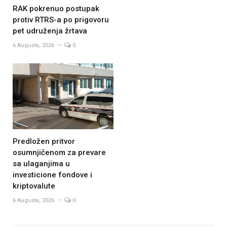
RAK pokrenuo postupak
protiv RTRS-a po prigovoru
pet udruženja žrtava
6 Augusta, 2026
0
Predložen pritvor
osumnjičenom za prevare
sa ulaganjima u
investicione fondove i
kriptovalute
6 Augusta, 2026
0