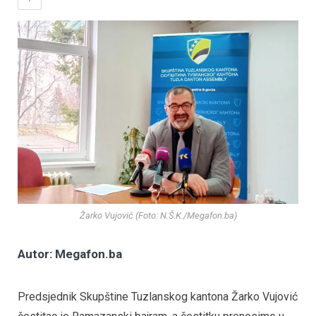
Žarko Vujović (Foto: N.Š.K./Megafon.ba)
Autor: Megafon.ba
Predsjednik Skupštine Tuzlanskog kantona Žarko Vujović