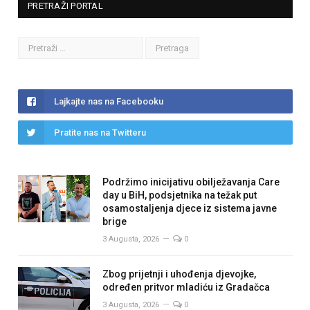
PRETRAŽI PORTAL
Lajkajte nas na Facebooku
Pratite nas na Twitteru
Podržimo inicijativu obilježavanja Care
day u BiH, podsjetnika na težak put
osamostaljenja djece iz sistema javne
brige
3 Augusta, 2026
0
Zbog prijetnji i uhođenja djevojke,
određen pritvor mladiću iz Gradačca
3 Augusta, 2026
0