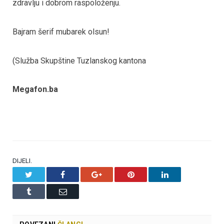
zdravlju i dobrom raspoloženju.
Bajram šerif mubarek olsun!
(Služba Skupštine Tuzlanskog kantona
Megafon.ba
DIJELI.
Twitter
Facebook
Google+
Pinterest
LinkedIn
Tumblr
Email