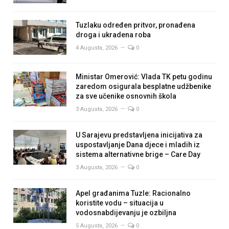
Tuzlaku određen pritvor, pronađena
droga i ukradena roba
4 Augusta, 2026
0
Ministar Omerović: Vlada TK petu godinu
zaredom osigurala besplatne udžbenike
za sve učenike osnovnih škola
3 Augusta, 2026
0
U Sarajevu predstavljena inicijativa za
uspostavljanje Dana djece i mladih iz
sistema alternativne brige – Care Day
3 Augusta, 2026
0
Apel građanima Tuzle: Racionalno
koristite vodu – situacija u
vodosnabdijevanju je ozbiljna
5 Augusta, 2026
0