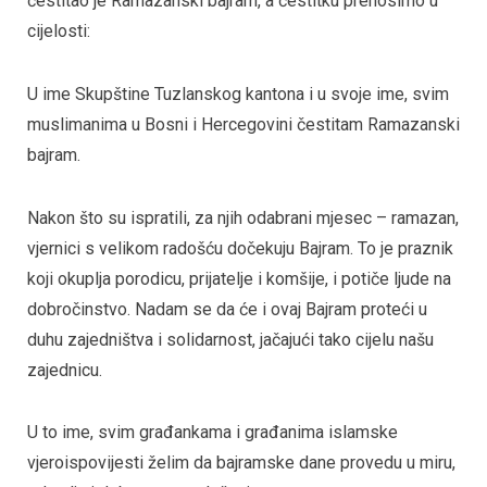
čestitao je Ramazanski bajram, a čestitku prenosimo u
cijelosti:
U ime Skupštine Tuzlanskog kantona i u svoje ime, svim
muslimanima u Bosni i Hercegovini čestitam Ramazanski
bajram.
Nakon što su ispratili, za njih odabrani mjesec – ramazan,
vjernici s velikom radošću dočekuju Bajram. To je praznik
koji okuplja porodicu, prijatelje i komšije, i potiče ljude na
dobročinstvo. Nadam se da će i ovaj Bajram proteći u
duhu zajedništva i solidarnost, jačajući tako cijelu našu
zajednicu.
U to ime, svim građankama i građanima islamske
vjeroispovijesti želim da bajramske dane provedu u miru,