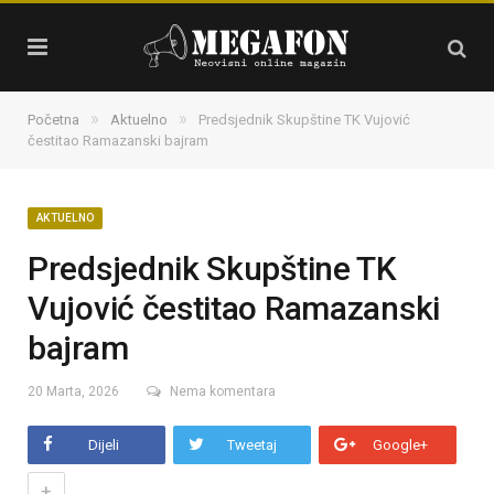
»
»
Početna
Aktuelno
Predsjednik Skupštine TK Vujović
čestitao Ramazanski bajram
AKTUELNO
Predsjednik Skupštine TK
Vujović čestitao Ramazanski
bajram
20 Marta, 2026
Nema komentara
Dijeli
Tweetaj
Google+
+