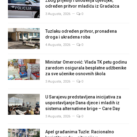
Zbog prijetnji i uhođenja djevojke,
određen pritvor mladiću iz Gradačca
3 Augusta, 2026
0
Tuzlaku određen pritvor, pronađena
droga i ukradena roba
4 Augusta, 2026
0
Ministar Omerović: Vlada TK petu godinu
zaredom osigurala besplatne udžbenike
za sve učenike osnovnih škola
3 Augusta, 2026
0
U Sarajevu predstavljena inicijativa za
uspostavljanje Dana djece i mladih iz
sistema alternativne brige – Care Day
3 Augusta, 2026
0
Apel građanima Tuzle: Racionalno