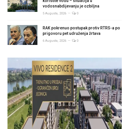
koristite vodu – situacija u
vodosnabdijevanju je ozbiljna
5 Augusta, 2026
0
RAK pokrenuo postupak protiv RTRS-a po
prigovoru pet udruženja žrtava
6 Augusta, 2026
0