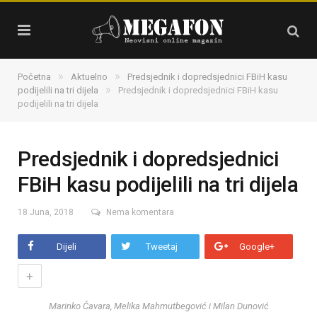
»
»
Početna
Aktuelno
Predsjednik i dopredsjednici FBiH kasu
»
podijelili na tri dijela
Predsjednik i dopredsjednici FBiH kasu
podijelili na tri dijela
Predsjednik i dopredsjednici
FBiH kasu podijelili na tri dijela
18 Juna, 2018
Nema komentara
Dijeli
Tweetaj
Google+
+
Marinko Čavara, Melika Mahmutbegović i Milan Dunović