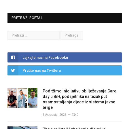
PRETRAŽI PORTAL
Lajkajte nas na Facebooku
Pratite nas na Twitteru
Podržimo inicijativu obilježavanja Care
day u BiH, podsjetnika na težak put
osamostaljenja djece iz sistema javne
brige
3 Augusta, 2026
0