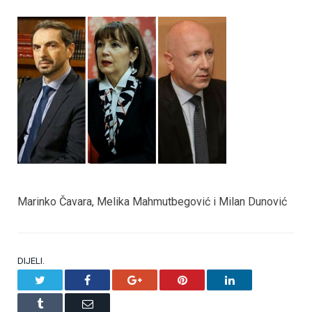
Marinko Čavara, Melika Mahmutbegović i Milan Dunović
DIJELI.
Twitter
Facebook
Google+
Pinterest
LinkedIn
Tumblr
Email