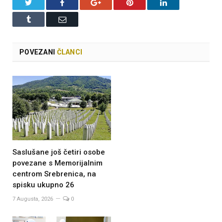
Twitter
Facebook
Google+
Pinterest
LinkedIn
Tumblr
Email
POVEZANI
ČLANCI
Saslušane još četiri osobe
povezane s Memorijalnim
centrom Srebrenica, na
spisku ukupno 26
7 Augusta, 2026
0