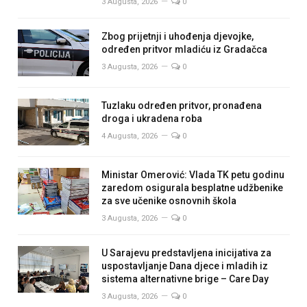
3 Augusta, 2026
0
Zbog prijetnji i uhođenja djevojke,
određen pritvor mladiću iz Gradačca
3 Augusta, 2026
0
Tuzlaku određen pritvor, pronađena
droga i ukradena roba
4 Augusta, 2026
0
Ministar Omerović: Vlada TK petu godinu
zaredom osigurala besplatne udžbenike
za sve učenike osnovnih škola
3 Augusta, 2026
0
U Sarajevu predstavljena inicijativa za
uspostavljanje Dana djece i mladih iz
sistema alternativne brige – Care Day
3 Augusta, 2026
0