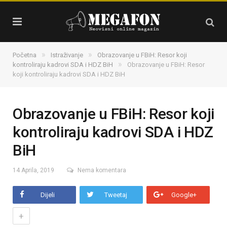
»
»
Početna
Istraživanje
Obrazovanje u FBiH: Resor koji
»
kontroliraju kadrovi SDA i HDZ BiH
Obrazovanje u FBiH: Resor
koji kontroliraju kadrovi SDA i HDZ BiH
Obrazovanje u FBiH: Resor koji
kontroliraju kadrovi SDA i HDZ
BiH
14 Aprila, 2019
Nema komentara
Dijeli
Tweetaj
Google+
+