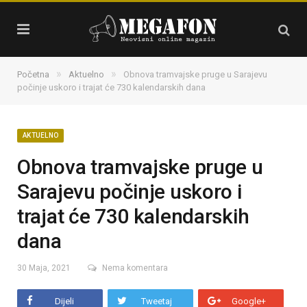
»
»
Početna
Aktuelno
Obnova tramvajske pruge u Sarajevu
počinje uskoro i trajat će 730 kalendarskih dana
AKTUELNO
Obnova tramvajske pruge u
Sarajevu počinje uskoro i
trajat će 730 kalendarskih
dana
30 Maja, 2021
Nema komentara
Dijeli
Tweetaj
Google+