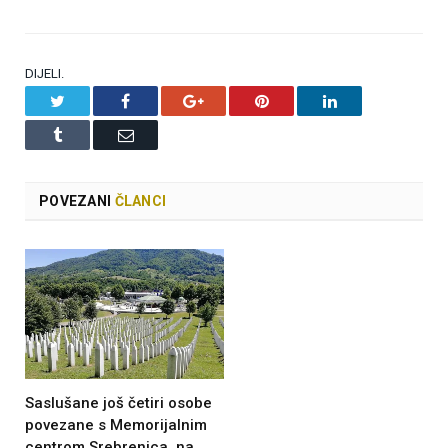
DIJELI.
Twitter
Facebook
Google+
Pinterest
LinkedIn
Tumblr
Email
POVEZANI
ČLANCI
Saslušane još četiri osobe
povezane s Memorijalnim
centrom Srebrenica, na