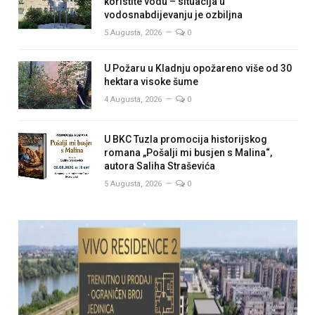
koristite vodu – situacija u
vodosnabdijevanju je ozbiljna
5 Augusta, 2026
0
U Požaru u Kladnju opožareno više od 30
hektara visoke šume
4 Augusta, 2026
0
U BKC Tuzla promocija historijskog
romana „Pošalji mi busjen s Malina“,
autora Saliha Straševića
5 Augusta, 2026
0