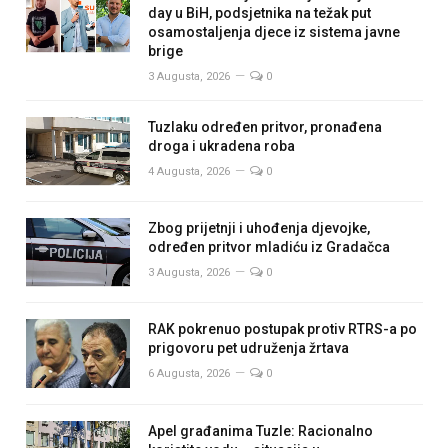
day u BiH, podsjetnika na težak put
osamostaljenja djece iz sistema javne
brige
3 Augusta, 2026
0
Tuzlaku određen pritvor, pronađena
droga i ukradena roba
4 Augusta, 2026
0
Zbog prijetnji i uhođenja djevojke,
određen pritvor mladiću iz Gradačca
3 Augusta, 2026
0
RAK pokrenuo postupak protiv RTRS-a po
prigovoru pet udruženja žrtava
6 Augusta, 2026
0
Apel građanima Tuzle: Racionalno