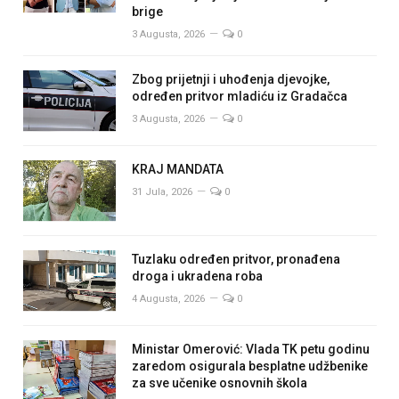
brige
3 Augusta, 2026
0
Zbog prijetnji i uhođenja djevojke,
određen pritvor mladiću iz Gradačca
3 Augusta, 2026
0
KRAJ MANDATA
31 Jula, 2026
0
Tuzlaku određen pritvor, pronađena
droga i ukradena roba
4 Augusta, 2026
0
Ministar Omerović: Vlada TK petu godinu
zaredom osigurala besplatne udžbenike
za sve učenike osnovnih škola