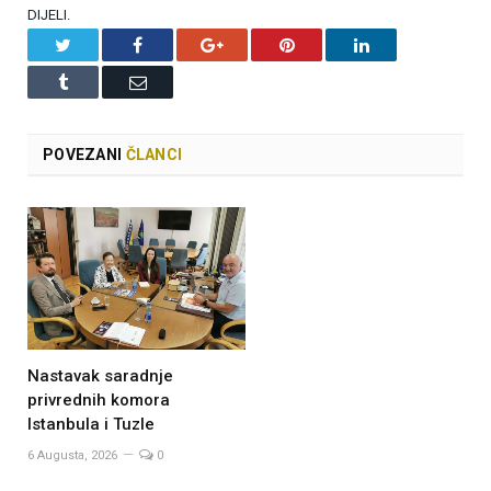
DIJELI.
Twitter
Facebook
Google+
Pinterest
LinkedIn
Tumblr
Email
POVEZANI
ČLANCI
Nastavak saradnje
privrednih komora
Istanbula i Tuzle
6 Augusta, 2026
0