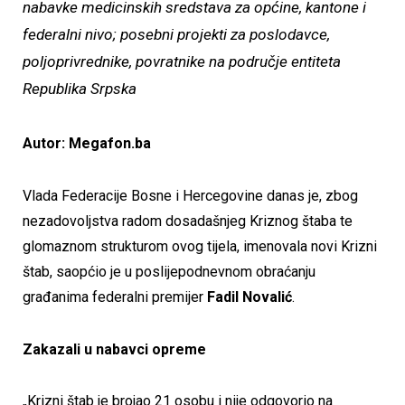
nabavke medicinskih sredstava za općine, kantone i
federalni nivo; posebni projekti za poslodavce,
poljoprivrednike, povratnike na područje entiteta
Republika Srpska
Autor: Megafon.ba
Vlada Federacije Bosne i Hercegovine danas je, zbog
nezadovoljstva radom dosadašnjeg Kriznog štaba te
glomaznom strukturom ovog tijela, imenovala novi Krizni
štab, saopćio je u poslijepodnevnom obraćanju
građanima federalni premijer
Fadil Novalić
.
Zakazali u nabavci opreme
„Krizni štab je brojao 21 osobu i nije odgovorio na