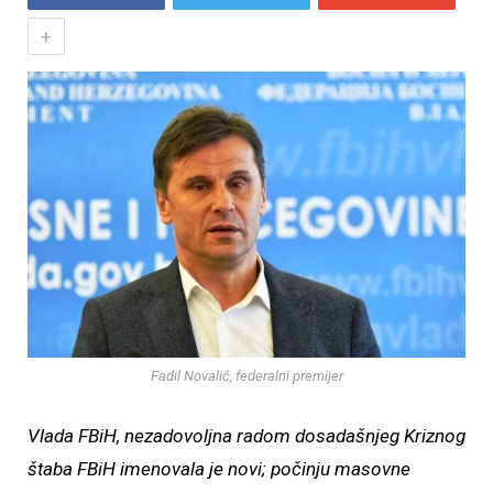
+
Fadil Novalić, federalni premijer
Vlada FBiH, nezadovoljna radom dosadašnjeg Kriznog
štaba FBiH imenovala je novi; počinju masovne