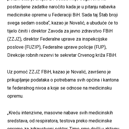
postavljene zadatke naročito kada je u pitanju nabavka
medicinske opreme u Federaciji BiH. Sada taj Štab broji
svega sedam osoba“, kazao je Novalić, a ubuduće će to
tijelo činiti i direktor Zavoda za javno zdravstvo FBiH
(ZZJZ), direktor Federalne uprave za inspekcijske
poslove (FUZIP), Federalne uprave policije (FUP),
Direkcije robnih rezervi te sekretar Crvenog križa FBiH.
Uz pomoć ZZJZ FBiH, kazao je Novalić, završeno je
prikupljanje podataka o potrebama svih općina i kantona
te federalnog nivoa a koje se odnose na medicinsku
opremu.
„Kreću intenzivne, masovne nabave svih medicinskih
sredstava, od respiratora, testova preko medicinske
opreme za zdravstveni sektor. Time smo došli u aktivnu