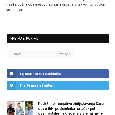
nasilje dužna obavijestiti nadležne organe o takvom pristiglom
komentaru.
PRETRAŽI PORTAL
Lajkajte nas na Facebooku
Pratite nas na Twitteru
Podržimo inicijativu obilježavanja Care
day u BiH, podsjetnika na težak put
osamostaljenja djece iz sistema javne