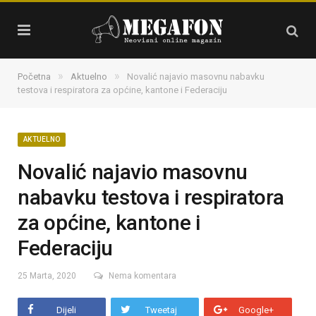
»
»
Početna
Aktuelno
Novalić najavio masovnu nabavku
testova i respiratora za općine, kantone i Federaciju
AKTUELNO
Novalić najavio masovnu
nabavku testova i respiratora
za općine, kantone i
Federaciju
25 Marta, 2020
Nema komentara
Dijeli
Tweetaj
Google+