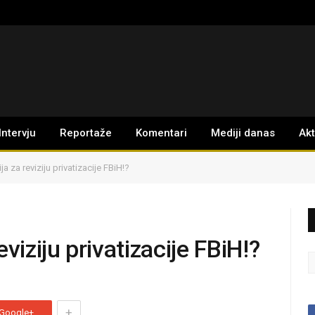
Intervju
Reportaže
Komentari
Mediji danas
Ak
a za reviziju privatizacije FBiH!?
viziju privatizacije FBiH!?
+
Google+