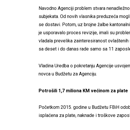
Navodno Agenciji problem stvara nenadležnos
subjekata. Od novih vlasnika preduzeća mogli 
se dostavi. Potom, uz brojne žalbe kantonalnih
je usporavalo proces revizije, imali su probl
vladala prevelika zainteresiranost ovlaštenih 
sa deset i do danas rade samo sa 11 zaposle
Vladina Uredba o pokretanju Agencije usvojena 
novca u Budžetu za Agenciju.
Potrošili 1,7 miliona KM većinom za plate
Početkom 2015. godine u Budžetu FBiH odobr
isplaćena za plate, naknade i troškove zaposl