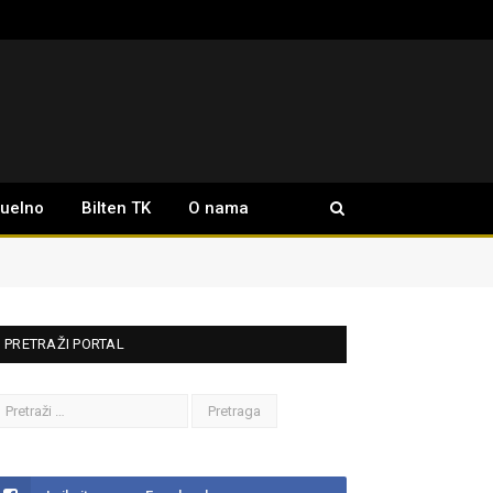
tuelno
Bilten TK
O nama
PRETRAŽI PORTAL