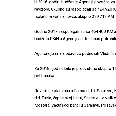
U 2016. godini budžet je Agenciji povećan za
revizora. Ukupno su raspolagali sa 424.920 
isplaćena većina novca, ukupno 389.718 KM
Godine 2017. raspolagali su sa 464.400 KM a
budžeta FBiH u Agenciji su do danas potrošili
Agencija je imala obavezu podnositi Vladi še
Za 2018. godinu bilo je predviđeno ukupno 11 r
pet banaka.
Revizija je planirana u Famosu d.d. Sarajevo,
d.d. Tuzla, čapljinskoj Lasti, Sanitexu iz Vel
Mostara, Vakufskoj banci u Sarajevu, Posavsko