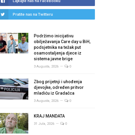
Lajkajte nas na Facebooku
Pratite nas na Twitteru
Podržimo inicijativu
obilježavanja Care day u BiH,
podsjetnika na težak put
osamostaljenja djece iz
sistema javne brige
3 Augusta, 2026
0
Zbog prijetnji i uhođenja
djevojke, određen pritvor
mladiću iz Gradačca
3 Augusta, 2026
0
KRAJ MANDATA
31 Jula, 2026
0