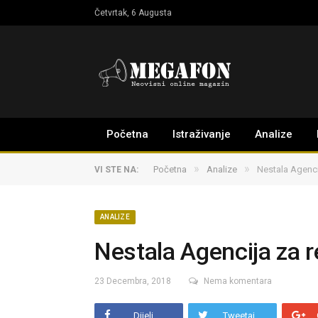
Četvrtak, 6 Augusta
Početna
Istraživanje
Analize
»
»
Početna
Analize
Nestala Agencij
VI STE NA:
ANALIZE
Nestala Agencija za re
23 Decembra, 2018
Nema komentara
Dijeli
Tweetaj