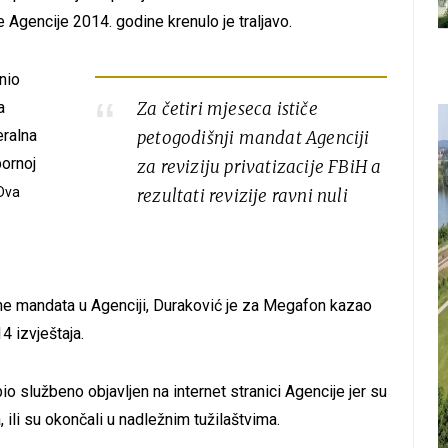
 Agencije 2014. godine krenulo je traljavo.
nio
a
Za četiri mjeseca ističe
eralna
petogodišnji mandat Agenciji
bornoj
za reviziju privatizacije FBiH a
Dva
rezultati revizije ravni nuli
ne mandata u Agenciji, Duraković je za Megafon kazao
4 izvještaja.
e bio službeno objavljen na internet stranici Agencije jer su
ili su okončali u nadležnim tužilaštvima.