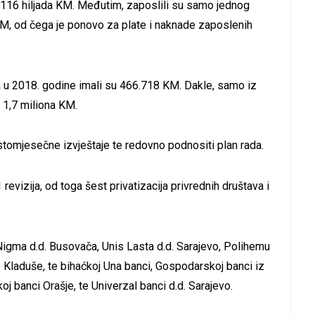
 116 hiljada KM. Međutim, zaposlili su samo jednog
KM, od čega je ponovo za plate i naknade zaposlenih
.
 u 2018. godine imali su 466.718 KM.
Dakle, samo iz
 1,7 miliona KM.
stomjesečne izvještaje te redovno podnositi plan rada.
evizija, od toga šest privatizacija privrednih društava i
 Nigma d.d. Busovača, Unis Lasta d.d. Sarajevo, Polihemu
ike Kladuše, te bihaćkoj Una banci, Gospodarskoj banci iz
j banci Orašje, te Univerzal banci d.d. Sarajevo.