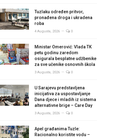
Tuzlaku određen pritvor,
pronađena droga i ukradena
roba
4 Augusta, 2026
0
Ministar Omerović: Vlada TK
petu godinu zaredom
osigurala besplatne udžbenike
za sve učenike osnovnih škola
3 Augusta, 2026
0
U Sarajevu predstavljena
inicijativa za uspostavljanje
Dana djece i mladih iz sistema
alternativne brige – Care Day
3 Augusta, 2026
0
Apel građanima Tuzle:
Racionalno koristite vodu –