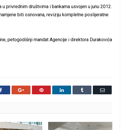
ala u privrednim društvima i bankama usvojen u junu 2012.
 namjene biti osnovana, reviziju kompletne poslijeratne
ine, petogodišnji mandat Agencije i direktora Durakovića
Facebook
Google+
Pinterest
LinkedIn
Tumblr
Email