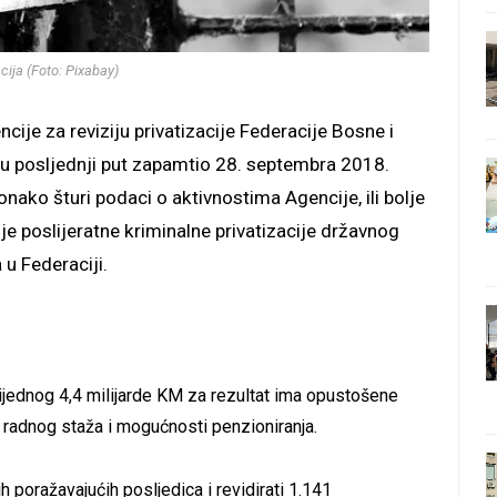
acija (Foto: Pixabay)
cije za reviziju privatizacije Federacije Bosne i
cu posljednji put zapamtio 28. septembra 2018.
onako šturi podaci o aktivnostima Agencije, ili bolje
je poslijeratne kriminalne privatizacije državnog
u Federaciji.
vrijednog 4,4 milijarde KM za rezultat ima opustošene
og radnog staža i mogućnosti penzioniranja.
h poražavajućih posljedica i revidirati 1.141