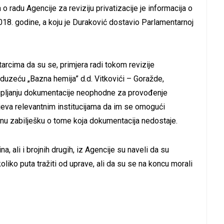
 radu Agencije za reviziju privatizacije je informacija o
2018. godine, a koju je Duraković dostavio Parlamentarnoj
tarcima da su se, primjera radi tokom revizije
eduzeću „Bazna hemija” d.d. Vitkovići – Goražde,
upljanju dokumentacije neophodne za provođenje
tjeva relevantnim institucijama da im se omogući
nu zabilješku o tome koja dokumentacija nedostaje.
a, ali i brojnih drugih, iz Agencije su naveli da su
liko puta tražiti od uprave, ali da su se na koncu morali