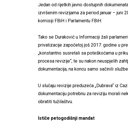
Jedan od rijetkih javno dostupnih dokumenata o
izvršenim revizijama za period januar – juni 
komisiji FBiH i Parlamentu FBiH.
Tako se Duraković u Informaciji žali parlamen
privatizacije započetoj još 2017. godine u pr
„konstantno susretali sa poteškoćama u prik
procesa revizije“, te su nakon neuspjelih zah
dokumentacija, na koncu samo sačinili službe
U slučaju revizije preduzeća „Dubrava“ iz Cazin
dokumentaciju potrebnu za reviziju morali neko
obratiti tužilaštvu.
Ističe petogodišnji mandat