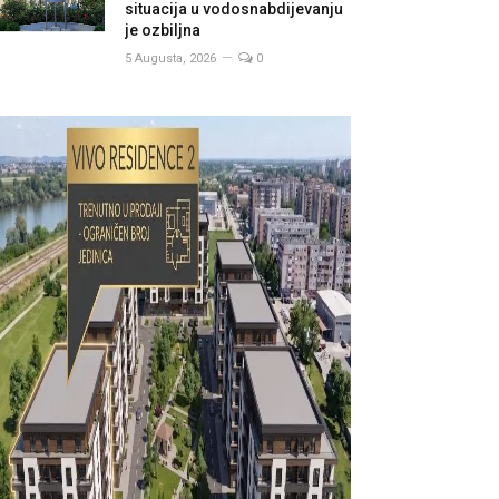
situacija u vodosnabdijevanju
je ozbiljna
5 Augusta, 2026
0