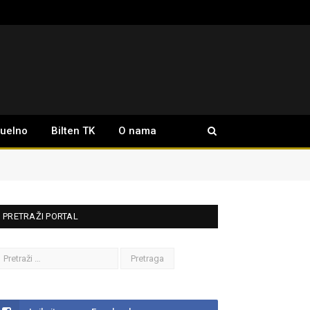
tuelno
Bilten TK
O nama
PRETRAŽI PORTAL