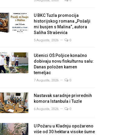
5 Augusta, 2026
0
U BKC Tuzla promocija
historijskog romana „Pošalji
mi busjen s Malina“, autora
Saliha Straševića
5 Augusta, 2026
0
Učenici OŠ Poljice konačno
dobivaju novu fiskulturnu salu:
Danas položen kamen
temeljac
7 Augusta, 2026
0
Nastavak saradnje privrednih
komora Istanbula i Tuzle
6 Augusta, 2026
0
U Požaru u Kladnju opožareno
više od 30 hektara visoke šume