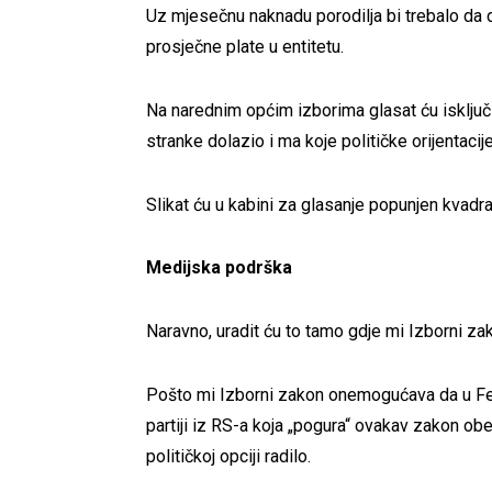
Uz mjesečnu naknadu porodilja bi trebalo da d
prosječne plate u entitetu.
Na narednim općim izborima glasat ću isključi
stranke dolazio i ma koje političke orijentacije
Slikat ću u kabini za glasanje popunjen kvadrat
Medijska podrška
Naravno, uradit ću to tamo gdje mi Izborni za
Pošto mi Izborni zakon onemogućava da u Fed
partiji iz RS-a koja „pogura“ ovakav zakon o
političkoj opciji radilo.