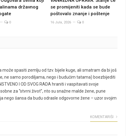
Odgovara svima koji
VANREDNA UPRAVA: Stanje će
valinama državnog
se promijeniti kada se bude
ogate
poštovalo znanje i poštenje
0
16 Jula, 2026
0
ože spasiti zemlju od tzv. bijele kuge, ali smatram da bi još
kle, ne samo porodiljama, nego i budućim tatama) boezbijediti
VENO I OD SVOG RADA hraniti i vaspitavati svoje
osobne za “stvrni život”, nto su snažne malde žene, pune
inja nego šansa da budu odrasle odgovorne žene – uzor svojim
KOMENTARIŠI