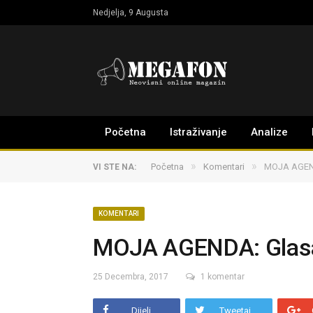
Nedjelja, 9 Augusta
Početna
Istraživanje
Analize
»
»
Početna
Komentari
MOJA AGEND
VI STE NA:
KOMENTARI
MOJA AGENDA: Glasa
25 Decembra, 2017
1 komentar
Dijeli
Tweetaj