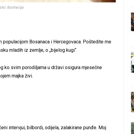
oto: Ilustracija
om populacijom Bosanaca i Hercegovaca. Poštedite me
asku mladih iz zemlje, o „bijelog kugi“.
g ko svim porodiljama u državi osigura mjesečne
kojem majka živi.
 intervjui, bilbordi, odijela, zalakirane punđe. Moj