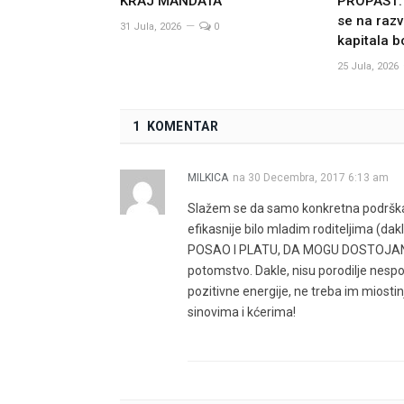
KRAJ MANDATA
PROPAST: 
se na raz
31 Jula, 2026
0
kapitala b
25 Jula, 2026
1 KOMENTAR
MILKICA
na
30 Decembra, 2017 6:13 am
Slažem se da samo konkretna podrška m
efikasnije bilo mladim roditeljima (da
POSAO I PLATU, DA MOGU DOSTOJANST
potomstvo. Dakle, nisu porodilje nesp
pozitivne energije, ne treba im miost
sinovima i kćerima!