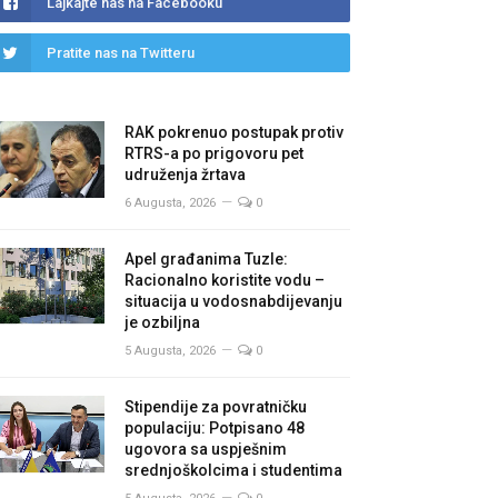
Lajkajte nas na Facebooku
Pratite nas na Twitteru
RAK pokrenuo postupak protiv
RTRS-a po prigovoru pet
udruženja žrtava
6 Augusta, 2026
0
Apel građanima Tuzle:
Racionalno koristite vodu –
situacija u vodosnabdijevanju
je ozbiljna
5 Augusta, 2026
0
Stipendije za povratničku
populaciju: Potpisano 48
ugovora sa uspješnim
srednjoškolcima i studentima