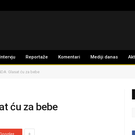
Intervju
Reportaže
Komentari
Mediji danas
Ak
A: Glasat ću za bebe
t ću za bebe
+
Google+