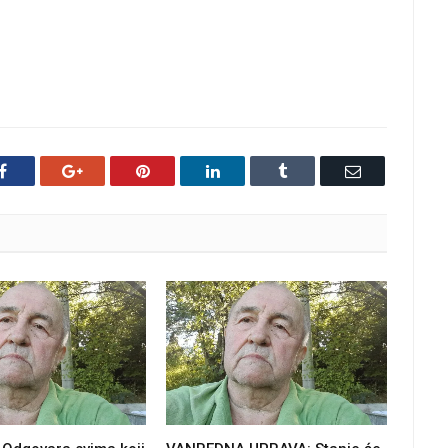
Facebook
Google+
Pinterest
LinkedIn
Tumblr
Email