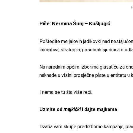
F
Piše: Nermina Šunj – Kušljugić
Poštedite me jalovih jadikovki nad nestajuć
inicijativa, strategija, posebnih sjednica o odl
Na narednim općim izborima glasat ću za ono
naknade u visini prosječne plate u entitetu u 
I nema se tu šta više reći.
Uzmite od
majkićki
i dajte majkama
Džaba vam skupe predizborne kampanje, plaćeni