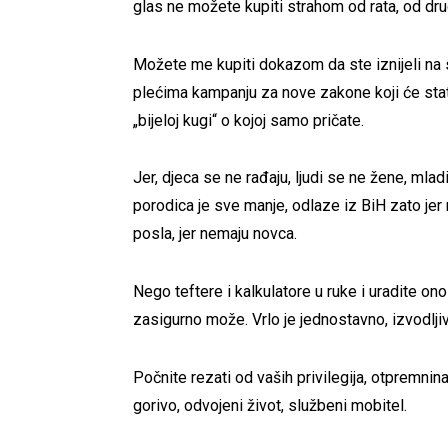
glas ne možete kupiti strahom od rata, od dru
Možete me kupiti dokazom da ste iznijeli na
plećima kampanju za nove zakone koji će stat
„bijeloj kugi“ o kojoj samo pričate.
Jer, djeca se ne rađaju, ljudi se ne žene, mlad
porodica je sve manje, odlaze iz BiH zato jer
posla, jer nemaju novca.
Nego teftere i kalkulatore u ruke i uradite on
zasigurno može. Vrlo je jednostavno, izvodlji
Počnite rezati od vaših privilegija, otpremnin
gorivo, odvojeni život, službeni mobitel.