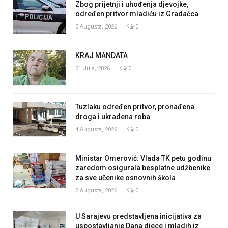
Zbog prijetnji i uhođenja djevojke,
određen pritvor mladiću iz Gradačca
3 Augusta, 2026
0
KRAJ MANDATA
31 Jula, 2026
0
Tuzlaku određen pritvor, pronađena
droga i ukradena roba
4 Augusta, 2026
0
Ministar Omerović: Vlada TK petu godinu
zaredom osigurala besplatne udžbenike
za sve učenike osnovnih škola
3 Augusta, 2026
0
U Sarajevu predstavljena inicijativa za
uspostavljanje Dana djece i mladih iz