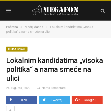
»
»
Početna
Mediji danas
Lokalnim kandidatima „visoka
politika“ a nama smeće na ulici
MEDIJI DANAS
Lokalnim kandidatima „visoka
politika“ a nama smeće na
ulici
26 Augusta, 2020
Nema komentara
Dijeli
Tweetaj
Google+
+