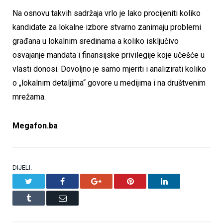
Na osnovu takvih sadržaja vrlo je lako procijeniti koliko
kandidate za lokalne izbore stvarno zanimaju problemi
građana u lokalnim sredinama a koliko isključivo
osvajanje mandata i finansijske privilegije koje učešće u
vlasti donosi.
Dovoljno je samo mjeriti i analizirati koliko
o „lokalnim detaljima“ govore u medijima i na društvenim
mrežama.
Megafon.ba
DIJELI.
Twitter
Facebook
Google+
Pinterest
LinkedIn
Tumblr
Email