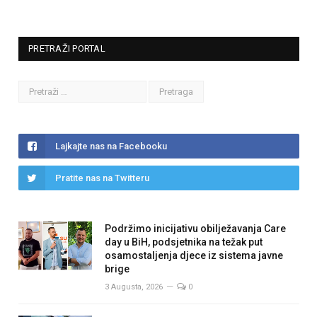
PRETRAŽI PORTAL
Lajkajte nas na Facebooku
Pratite nas na Twitteru
Podržimo inicijativu obilježavanja Care
day u BiH, podsjetnika na težak put
osamostaljenja djece iz sistema javne
brige
3 Augusta, 2026
0