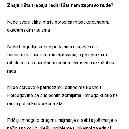
Znaju li šta trebaju raditi i šta nam zapravo nude?
Nude svoje slike, mašu porodičnim backgroundom,
akademskim titulama.
Nude biografije krcate podacima o učešću na
seminarima, akcijama, inicijativama, s polupraznim
rubrikama o konkretnom radnom iskustvu i rezultatima
rada.
Nude stavove o patriotizmu, odnosima Bosne i
Hercegovine sa susjednim zemljama i mnogo kritike na
račun političkih konkurenata.
Pričaju mnogo o drugima, najmanje o sebi a još manje o
načinu na koji bi riješili probleme u lokalnoj zajednici.