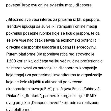
povezati kroz ovu online svjetsku mapu dijaspore.
„Bilježimo sve veći interes za pričama iz bh. dijaspore.
Trendovi upućuju da su veliki štampani i online mediji
pokrenuli posebne rubrike koje se tiču dijaspore, te da
se sve više naglasak stavlja na ekonomski potencijal i
direktna dijasporska ulaganja u Bosnu i Hercegovinu.
Putem platforme Diasporainvest.ba registrovano je
1.200 korisnika, od čega veliku većinu čine profesionalci
zainteresovani za saradnju sa dijasporom, kompanije
koje tragaju za partnerima i investitorima te organizacije
koje se žele uključiti u aktivnosti posvećene
ekonomskom razvoju BiH“, pojašnjava Emina Zahirović-
Pintarić iz „Restarta“, partnerske organizacije USAID-
ovog projekta „Diaspora Invest“ koji rade na realizaciji
ove platforme.