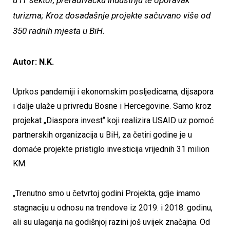
u IT sektor, prerađivačku industriju te oporavak
turizma;
Kroz dosadašnje projekte sačuvano više od
350 radnih mjesta u BiH.
Autor: N.K.
Uprkos pandemiji i ekonomskim posljedicama, dijsapora
i dalje ulaže u privredu Bosne i Hercegovine. Samo kroz
projekat „Diaspora invest“ koji realizira USAID uz pomoć
partnerskih organizacija u BiH, za četiri godine je u
domaće projekte pristiglo investicija vrijednih 31 milion
KM.
„Trenutno smo u četvrtoj godini Projekta, gdje imamo
stagnaciju u odnosu na trendove iz 2019. i 2018. godinu,
ali su ulaganja na godišnjoj razini još uvijek značajna. Od