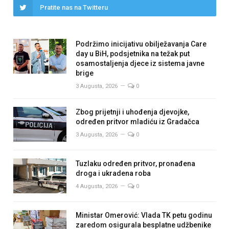
Pratite nas na Twitteru
Podržimo inicijativu obilježavanja Care
day u BiH, podsjetnika na težak put
osamostaljenja djece iz sistema javne
brige
3 Augusta, 2026
0
Zbog prijetnji i uhođenja djevojke,
određen pritvor mladiću iz Gradačca
3 Augusta, 2026
0
Tuzlaku određen pritvor, pronađena
droga i ukradena roba
4 Augusta, 2026
0
Ministar Omerović: Vlada TK petu godinu
zaredom osigurala besplatne udžbenike