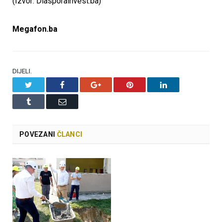
(Izvor: Diasporainvest.ba)
Megafon.ba
DIJELI.
Twitter
Facebook
Google+
Pinterest
LinkedIn
Tumblr
Email
POVEZANI
ČLANCI