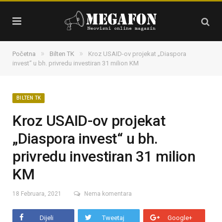
»
»
Početna
Bilten TK
Kroz USAID-ov projekat „Diaspora
invest“ u bh. privredu investiran 31 milion KM
BILTEN TK
Kroz USAID-ov projekat
„Diaspora invest“ u bh.
privredu investiran 31 milion
KM
18 Februara, 2021
Nema komentara
Dijeli
Tweetaj
Google+