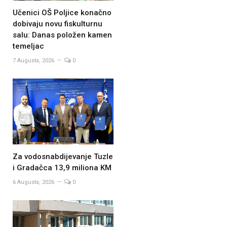
Učenici OŠ Poljice konačno
dobivaju novu fiskulturnu
salu: Danas položen kamen
temeljac
7 Augusta, 2026
0
Za vodosnabdijevanje Tuzle
i Gradačca 13,9 miliona KM
6 Augusta, 2026
0