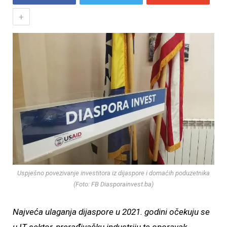
+
Uspješno povezivanje investitora iz dijaspore i domaćih poduzetnika
(Foto: FB Diasporainvest.ba)
Najveća ulaganja dijaspore u 2021. godini očekuju se