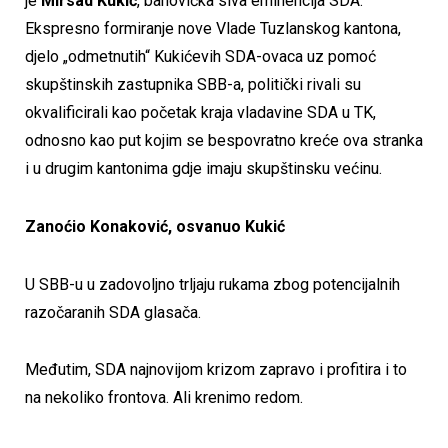
je
Mirsad Kukić
, banovićka siva eminencija SDA.
Ekspresno formiranje nove Vlade Tuzlanskog kantona,
djelo „odmetnutih“ Kukićevih SDA-ovaca uz pomoć
skupštinskih zastupnika SBB-a, politički rivali su
okvalificirali kao početak kraja vladavine SDA u TK,
odnosno kao put kojim se bespovratno kreće ova stranka
i u drugim kantonima gdje imaju skupštinsku većinu.
Zanoćio Konaković, osvanuo Kukić
U SBB-u u zadovoljno trljaju rukama zbog potencijalnih
razočaranih SDA glasača.
Međutim, SDA najnovijom krizom zapravo i profitira i to
na nekoliko frontova. Ali krenimo redom.