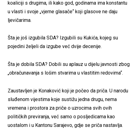
koaliciji s drugima, ili kako god, godinama ima konstantu
u vlasti i svoje „vjerne glasače“ koji glasove ne daju
ljevičarima.
Šta je još izgubila SDA? Izgubili su Kukića, kojeg su
pojedini željeli da izgube već dvije decenije.
Šta je dobila SDA? Dobili su aplauz u dijelu javnosti zbog
„obračunavanja s lošim stvarima u vlastitim redovima“.
Zaustavljen je Konaković koji je počeo da priča. U narodu
sluđenom vijestima koje sustižu jedna drugu, nema
vremena i prostora za priče o uzrocima svih ovih
političkih previranja, već samo o posljedicama kao
uostalom i u Kantonu Sarajevo, gdje se priča nastavlja.