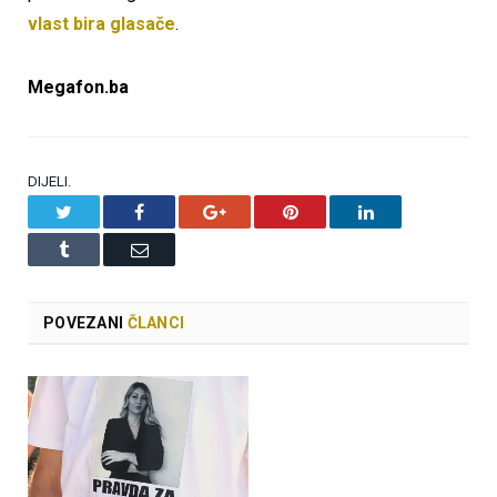
vlast bira glasače
.
Megafon.ba
DIJELI.
Twitter
Facebook
Google+
Pinterest
LinkedIn
Tumblr
Email
POVEZANI
ČLANCI