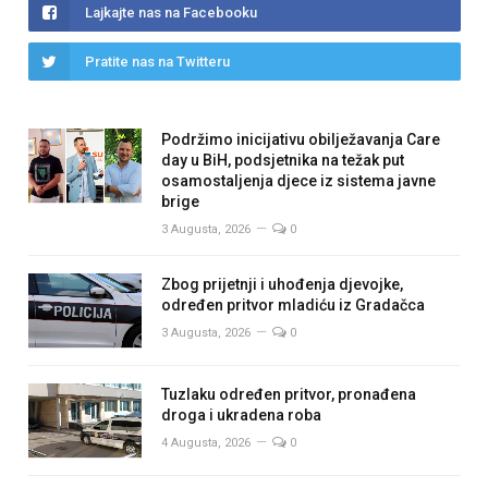
Lajkajte nas na Facebooku
Pratite nas na Twitteru
Podržimo inicijativu obilježavanja Care
day u BiH, podsjetnika na težak put
osamostaljenja djece iz sistema javne
brige
3 Augusta, 2026
0
Zbog prijetnji i uhođenja djevojke,
određen pritvor mladiću iz Gradačca
3 Augusta, 2026
0
Tuzlaku određen pritvor, pronađena
droga i ukradena roba
4 Augusta, 2026
0