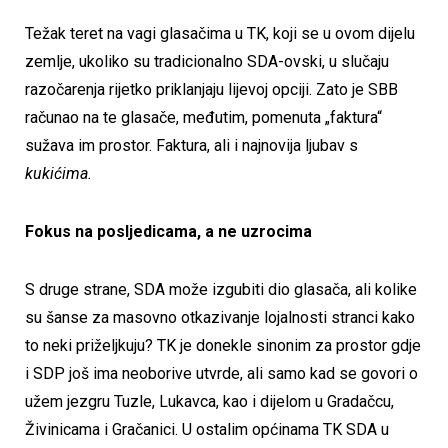
Težak teret na vagi glasačima u TK, koji se u ovom dijelu
zemlje, ukoliko su tradicionalno SDA-ovski, u slučaju
razočarenja rijetko priklanjaju lijevoj opciji. Zato je SBB
računao na te glasače, međutim, pomenuta „faktura“
sužava im prostor. Faktura, ali i najnovija ljubav s
kukićima.
Fokus na posljedicama, a ne uzrocima
S druge strane, SDA može izgubiti dio glasača, ali kolike
su šanse za masovno otkazivanje lojalnosti stranci kako
to neki priželjkuju? TK je donekle sinonim za prostor gdje
i SDP još ima neoborive utvrde, ali samo kad se govori o
užem jezgru Tuzle, Lukavca, kao i dijelom u Gradačcu,
Živinicama i Gračanici. U ostalim općinama TK SDA u