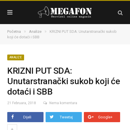
»
»
Početna
Analize
KRIZNI PUT SDA: Unutarstranački sukob
koji će dotaći i SBB
ANALIZE
KRIZNI PUT SDA:
Unutarstranački sukob koji će
dotaći i SBB
21 Februara, 2018
Nema komentara
Dijeli
Tweetaj
Google+
+