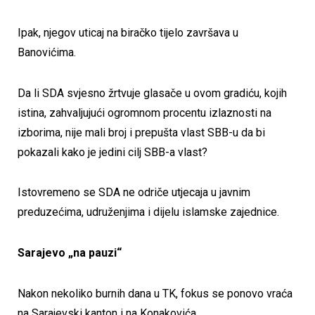
Ipak, njegov uticaj na biračko tijelo završava u
Banovićima.
Da li SDA svjesno žrtvuje glasače u ovom gradiću, kojih
istina, zahvaljujući ogromnom procentu izlaznosti na
izborima, nije mali broj i prepušta vlast SBB-u da bi
pokazali kako je jedini cilj SBB-a vlast?
Istovremeno se SDA ne odriče utjecaja u javnim
preduzećima, udruženjima i dijelu islamske zajednice.
Sarajevo „na pauzi“
Nakon nekoliko burnih dana u TK, fokus se ponovo vraća
na Sarajevski kanton i na Konakovića.