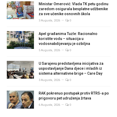
Ministar Omerović: Vlada TK petu godinu
zaredom osigurala besplatne udžbenike
za sve učenike osnovnih škola
3 Augusta, 2026
0
Apel građanima Tuzle: Racionalno
koristite vodu – situacija u
vodosnabdijevanju je ozbiljna
5 Augusta, 2026
0
U Sarajevu predstavljena inicijativa za
uspostavljanje Dana djece i mladih iz
sistema alternativne brige – Care Day
3 Augusta, 2026
0
RAK pokrenuo postupak protiv RTRS-a po
prigovoru pet udruženja žrtava
6 Augusta, 2026
0