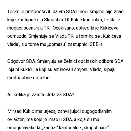
Teško je pretpostaviti da vrh SDA u noći smjene nije znao
koje zastupnike u Skupštini TK Kukić kontrolira, te šta je
mogući scenarij u TK. Očekivano, uslijedila je Kukićeva
odmazda. Smjenjuje se Vlada TK, a formira se „Kukićeva
vlada“, a u tome mu „pomažu“ zastupnici SBB-a.
Odgovor SDA. Smjenjuju se čelnici općinskih odbora SDA
lojalni Kukiću, a koji su aminovali smjenu Vlade, sipaju
međusobne optužbe.
Ali kolika je zaista šteta za SDA?
Mirsad Kukić ima utjecaj zahvaljujući dugogodišnjim
ovlaštenjima koje je imao u SDA, a koja su mu
omogućavala da „zaduži“ kantonalne „skupštinare“.