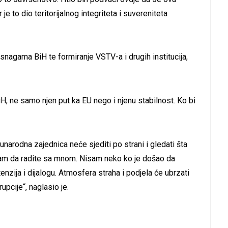
r je to dio teritorijalnog integriteta i suvereniteta
snagama BiH te formiranje VSTV-a i drugih institucija,
iH, ne samo njen put ka EU nego i njenu stabilnost. Ko bi
narodna zajednica neće sjediti po strani i gledati šta
am da radite sa mnom. Nisam neko ko je došao da
nzija i dijalogu. Atmosfera straha i podjela će ubrzati
pcije“, naglasio je.