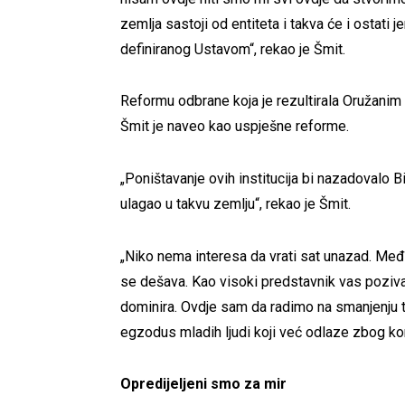
zemlja sastoji od entiteta i takva će i ostati je
definiranog Ustavom“, rekao je Šmit.
Reformu odbrane koja je rezultirala Oružanim 
Šmit je naveo kao uspješne reforme.
„Poništavanje ovih institucija bi nazadovalo B
ulagao u takvu zemlju“, rekao je Šmit.
„Niko nema interesa da vrati sat unazad. Među
se dešava. Kao visoki predstavnik vas poziv
dominira. Ovdje sam da radimo na smanjenju te
egzodus mladih ljudi koji već odlaze zbog koru
Opredijeljeni smo za mir