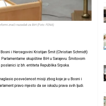
eformi znači nazadak za BiH (Foto: FENA)
osni i Hercegovini Kristijan Šmit (Christian Schmidt)
 Parlamentarne skupštine BiH u Sarajevu. Šmitovom
poslanici iz bh. entiteta Republika Srpska.
naglasio posvećenost misiji zbog koje je u Bosni i
arlament pravo mjesto da se iskažu prava svih ljudi.