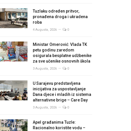
Tuzlaku određen pritvor,
pronađena droga i ukradena
roba
4 Augusta, 2026
0
Ministar Omerović: Vlada TK
petu godinu zaredom
osigurala besplatne udžbenike
za sve učenike osnovnih škola
3 Augusta, 2026
0
U Sarajevu predstavljena
inicijativa za uspostavljanje
Dana djece i mladih iz sistema
alternativne brige – Care Day
3 Augusta, 2026
0
Apel građanima Tuzle:
Racionalno koristite vodu –