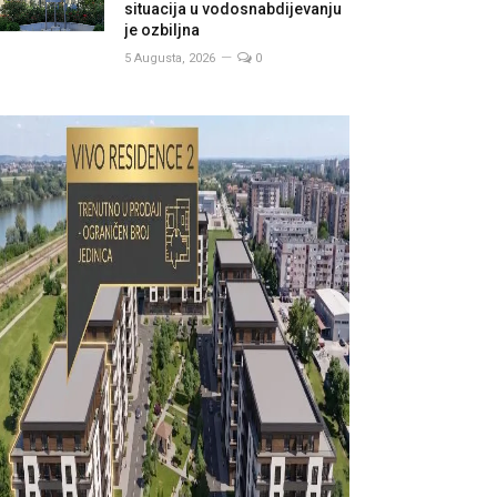
situacija u vodosnabdijevanju
je ozbiljna
5 Augusta, 2026
0