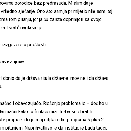
anovima porodice bez predrasuda. Mislim da je
 vrijedno sjećanje. Ono što sam ja primijetio nije sami taj
a tom pitanju, jer ja ću zaista doprinijeti sa svoje
ent vrati“ naglasio je.
 razgovore o prošlosti.
obavezujuće
H donio da je država titula državne imovine i da država
e.
ačne i obavezujuće. Rješenje problema je – dođite u
an način kako to funkcionira. Treba se obratiti
e propise i to je moj cilj kao dio programa 5 plus 2.
pitanjem. Neprihvatljivo je da institucije budu taoci.