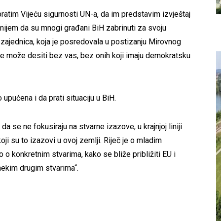
ratim Vijeću sigurnosti UN-a, da im predstavim izvještaj
mijem da su mnogi građani BiH zabrinuti za svoju
ajednica, koja je posredovala u postizanju Mirovnog
 ne može desiti bez vas, bez onih koji imaju demokratsku
.
upućena i da prati situaciju u BiH.
da se ne fokusiraju na stvarne izazove, u krajnjoj liniji
ji su to izazovi u ovoj zemlji. Riječ je o mladim
o konkretnim stvarima, kako se bliže približiti EU i
nekim drugim stvarima“.