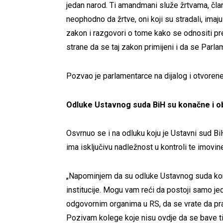
jedan narod. Ti amandmani služe žrtvama, čl
neophodno da žrtve, oni koji su stradali, imaju
zakon i razgovori o tome kako se odnositi prem
strane da se taj zakon primijeni i da se Parlam
Pozvao je parlamentarce na dijalog i otvorene
Odluke Ustavnog suda BiH su konačne i 
Osvrnuo se i na odluku koju je Ustavni sud Bi
ima isključivu nadležnost u kontroli te imovin
„Napominjem da su odluke Ustavnog suda kon
institucije. Mogu vam reći da postoji samo jed
odgovornim organima u RS, da se vrate da prat
Pozivam kolege koje nisu ovdje da se bave tim 