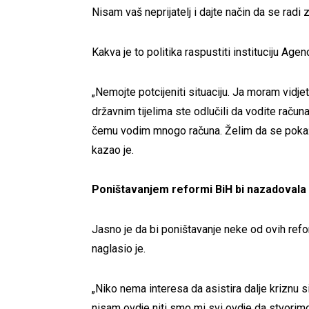
Nisam vaš neprijatelj i dajte način da se radi 
Kakva je to politika raspustiti instituciju Agen
„Nemojte potcijeniti situaciju. Ja moram vidj
državnim tijelima ste odlučili da vodite račun
čemu vodim mnogo računa. Želim da se pokaž
kazao je.
Poništavanjem reformi BiH bi nazadovala
Jasno je da bi poništavanje neke od ovih ref
naglasio je.
„Niko nema interesa da asistira dalje kriznu s
nisam ovdje niti smo mi svi ovdje da stvorim