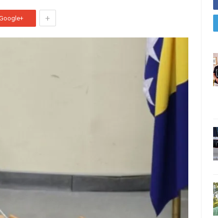
+
Google+