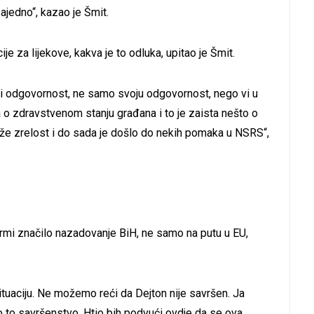
zajedno“, kazao je Šmit.
cije za lijekove, kakva je to odluka, upitao je Šmit.
eti odgovornost, ne samo svoju odgovornost, nego vi u
a o zdravstvenom stanju građana i to je zaista nešto o
e zrelost i do sada je došlo do nekih pomaka u NSRS“,
ormi značilo nazadovanje BiH, ne samo na putu u EU,
ituaciju. Ne možemo reći da Dejton nije savršen. Ja
o to savršenstvo. Htio bih podvući ovdje da se ova