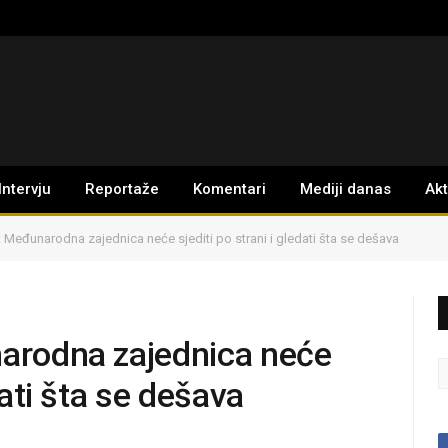
Intervju
Reportaže
Komentari
Mediji danas
Ak
t: Međunarodna zajednica neće sjediti po strani i gledati šta se dešava
narodna zajednica neće
dati šta se dešava