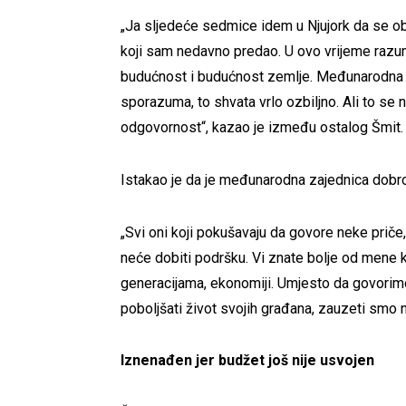
„Ja sljedeće sedmice idem u Njujork da se ob
koji sam nedavno predao. U ovo vrijeme razu
budućnost i budućnost zemlje. Međunarodna z
sporazuma, to shvata vrlo ozbiljno. Ali to se
odgovornost“, kazao je između ostalog Šmit
Istakao je da je međunarodna zajednica dobro 
„Svi oni koji pokušavaju da govore neke priče, 
neće dobiti podršku. Vi znate bolje od mene ko
generacijama, ekonomiji. Umjesto da govorimo 
poboljšati život svojih građana, zauzeti smo 
Iznenađen jer budžet još nije usvojen