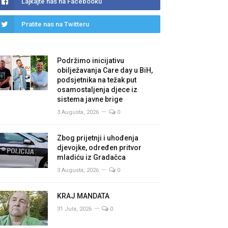
Lajkajte nas na Facebooku
Pratite nas na Twitteru
Podržimo inicijativu
obilježavanja Care day u BiH,
podsjetnika na težak put
osamostaljenja djece iz
sistema javne brige
3 Augusta, 2026
0
Zbog prijetnji i uhođenja
djevojke, određen pritvor
mladiću iz Gradačca
3 Augusta, 2026
0
KRAJ MANDATA
31 Jula, 2026
0