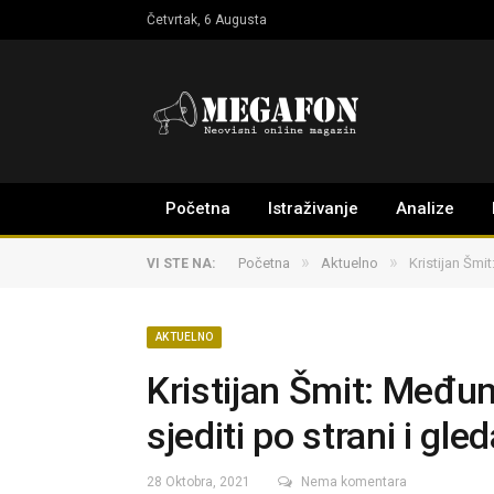
Četvrtak, 6 Augusta
Početna
Istraživanje
Analize
»
»
Početna
Aktuelno
Kristijan Šmi
VI STE NA:
AKTUELNO
Kristijan Šmit: Među
sjediti po strani i gle
28 Oktobra, 2021
Nema komentara