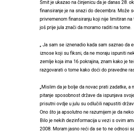
Šmit je ukazao na činjenicu da je danas 28. ok
finansiranje je na snazi do decembra. Može se
privremenom finansiranju koji nije limitiran n
još prije jula znači da moramo raditi na tome.
„ Ja sam se iznenadio kada sam saznao da enti
iznose koji su fiksni, da ne moraju ispuniti n
zemlje koja ima 16 pokrajina, znam kako je te
razgovarati o tome kako doći do pravedne ras
„Mislim da je bolje da novac prati zadatke, a 
pitanje sposobnost države da ispunjava svoj
prisutni ovdje u julu su odlučili napustiti drža
Ono što ja apsolutno ne razumijem je da neko 
Bilo je nekih dezinformacija u vezi s ovim 
2008. Moram jasno reći da se to ne odnosi samo 