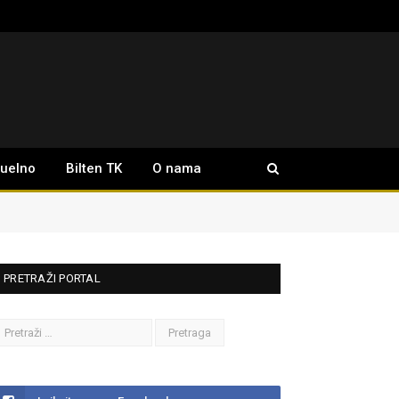
tuelno
Bilten TK
O nama
PRETRAŽI PORTAL