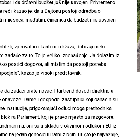
tobar i da državni budžet još nije usvojen. Privremeno
 reći, kazao je, da u Dejtonu postoji odredba o
a tri mjeseca, međutim, činjenica da budžet nije usvojen
teti, vjerovatno i kantoni i država, dobivaju neke
eke zadaće za to. To je veliko iznenađenje. Ja dolazim iz
ško postići dogovor, ali mislim da postoji potreba
podjele“, kazao je visoki predstavnik.
ne da zadaci prate novac. I taj trend dovodi direktno u
e obaveze. Dame i gospodo, zastupnici koji danas nisu
vne institucije, prigovarajući odluci moga prethodnika.
blokira Parlament, koji je pravo mjesto za razgovore.
amandmanima, oni su u skladu s okvirnom odlukom EU iz
na jedan genocid ili ratni zločin. Ili, što je najvažnije,